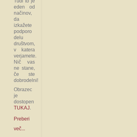
Tudi to je
eden od
načinov,
da
izkažete
podporo
delu
društvom,
v katera
verjamete.
Nič vas
ne stane,
če ste
dobrodelni!
Obrazec
je
dostopen
TUKAJ
.
Preberi
več...