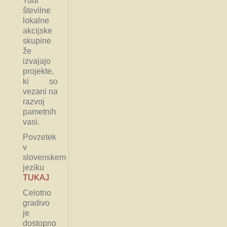
Tudi
številne
lokalne
akcijske
skupine
že
izvajajo
projekte,
ki so
vezani na
razvoj
pametnih
vasi.
Povzetek
v
slovenskem
jeziku
TUKAJ
Celotno
gradivo
je
dostopno