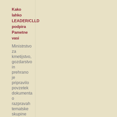
Kako
lahko
LEADER/CLLD
podpira
Pametne
vasi
Ministrstvo
za
kmetijstvo,
gozdarstvo
in
prehrano
je
pripravilo
povzetek
dokumenta
o
razpravah
tematske
skupine