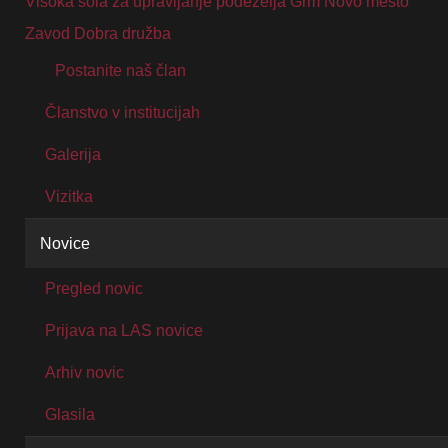
Visoka šola za upravljanje podeželja Grm Novo mesto
Zavod Dobra družba
Postanite naš član
Članstvo v institucijah
Galerija
Vizitka
Novice
Pregled novic
Prijava na LAS novice
Arhiv novic
Glasila