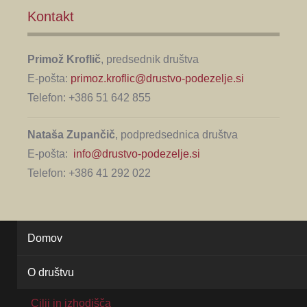
Kontakt
Primož Kroflič
, predsednik društva
E-pošta:
primoz.kroflic@drustvo-podezelje.si
Telefon: +386 51 642 855
Nataša Zupančič
, podpredsednica društva
E-pošta:
info@drustvo-podezelje.si
Telefon: +386 41 292 022
Domov
O društvu
Cilji in izhodišča