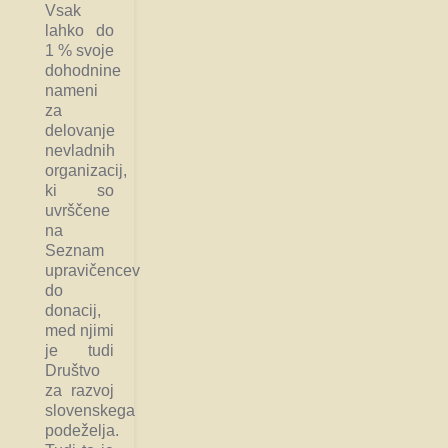
Vsak
lahko do
1 % svoje
dohodnine
nameni
za
delovanje
nevladnih
organizacij,
ki so
uvrščene
na
Seznam
upravičencev
do
donacij,
med njimi
je tudi
Društvo
za razvoj
slovenskega
podeželja.