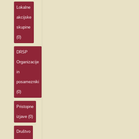
Lokalne
akcijske
skupine
(0)
DRSP
Organizacije
in
posamezniki
(0)
Pristopne
izjave
(0)
Društvo