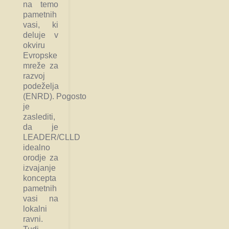
na temo
pametnih
vasi, ki
deluje v
okviru
Evropske
mreže za
razvoj
podeželja
(ENRD). Pogosto
je
zaslediti,
da je
LEADER/CLLD
idealno
orodje za
izvajanje
koncepta
pametnih
vasi na
lokalni
ravni.