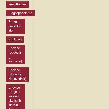
arrowthemes
Biogospodarstvo
Borza
projektnih
idej
CLLD tag
Enovice
(Dogodki
_
Aktualno)
Enovice
(Dogodki _
Napovednik)
Enovice
(Projekti
lokalnih
akcijskih
skupin _