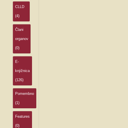
CLLD
(4)
Člani
organov
(0)
E-
knjižnica
(126)
Pomembno
(1)
Features
(0)