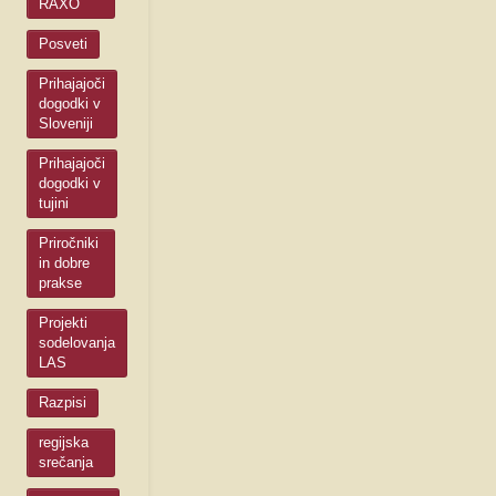
RAXO
Posveti
Prihajajoči
dogodki v
Sloveniji
Prihajajoči
dogodki v
tujini
Priročniki
in dobre
prakse
Projekti
sodelovanja
LAS
Razpisi
regijska
srečanja