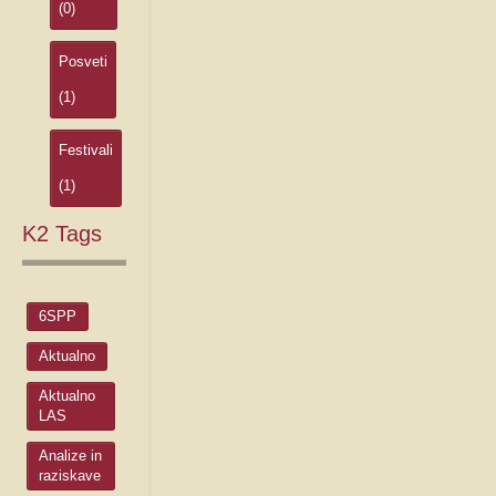
(0)
Posveti
(1)
Festivali
(1)
K2
Tags
6SPP
Aktualno
Aktualno
LAS
Analize in
raziskave