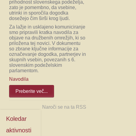
prihodnost slovenskega podeželja,
zato je pomembno, da vsebine,
utrinki in sporočila dogodka
dosežejo čim širši krog ljudi.
Za lažje in usklajeno komuniciranje
smo pripravili kratka navodila za
objave na družbenih omrežjih, ki so
priložena tej novici. V dokumentu
so zbrane ključne informacije za
označevanje dogodka, partnerjev in
skupnih vsebin, povezanih s 6.
slovenskim podeželskim
parlamentom.
Navodila
Preberite več...
Naroči se na ta RSS
Koledar
aktivnosti