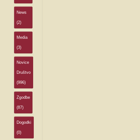
News
(2)
Media
(3)
Novice
Društvo
(996)
Zgodbe
(87)
Dogodki
(0)