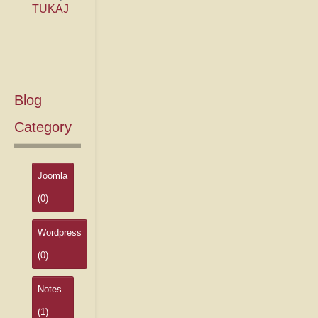
TUKAJ
Blog
Category
Joomla
(0)
Wordpress
(0)
Notes
(1)