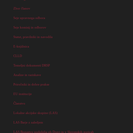
Zbor članov
Seje upravnega odbora
Seje komisij in odborov
Statut, pravilniki in navodila
E-knjižnica
CLLD
Temeljni dokumenti DRSP
Analize in raziskave
Priročniki in dobre prakse
EU institucije
Članstvo
Lokalne akcijske skupine (LAS)
LAS Barje z zaledjem
LAS Bogastvo podeželja ob Dravi in v Slovenskih goricah