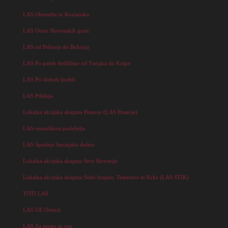
LAS Obsotelje in Kozjansko
LAS Ovtar Slovenskih goric
LAS od Pohorja do Bohorja
LAS Po poteh dediščine od Turjaka do Kolpe
LAS Pri dobrih ljudeh
LAS Prlekija
Lokalna akcijska skupina Posavje (LAS Posavje)
LAS raznolikost podeželja
LAS Spodnje Savinjske doline
Lokalna akcijska skupina Srce Slovenije
Lokalna akcijska skupina Suhe krajine, Temenice in Krke (LAS STIK)
TOTI LAS
LAS UE Ormož
LAS Za mesto in vas