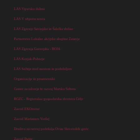
LAS Vipavska dolina
LAS V objemu sonca
LAS Zgornje Savinjske in Šaleške doline
Partnerstvo Lokalne akcijske skupine Zasavje
LAS Zgornja Gorenjska - BOJA
LAS Kozjak-Pohorje
LAS Sožitje med mestom in podeželjem
Organizacije in posamezniki
Center za zdravje in razvoj Murska Sobota
RGZC - Regionalna gospodarska zbornica Celje
Zavod EKOmeter
Zavod Marianum Veržej
Društvo za razvoj podeželja Ovtar Slovenskih goric
Zavod Buinc