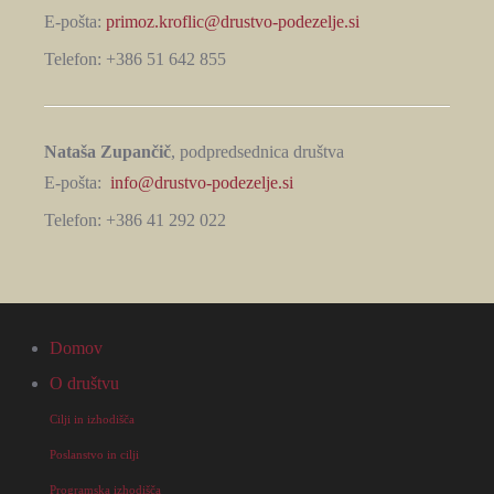
E-pošta:
primoz.kroflic@drustvo-podezelje.si
Telefon: +386 51 642 855
Nataša Zupančič
, podpredsednica društva
E-pošta:
info@drustvo-podezelje.si
Telefon: +386 41 292 022
Domov
O društvu
Cilji in izhodišča
Poslanstvo in cilji
Programska izhodišča