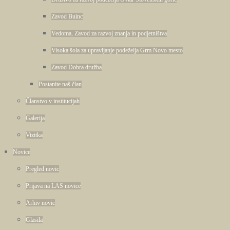
Zavod Buinc
Vedoma, Zavod za razvoj znanja in podjetništva
Visoka šola za upravljanje podeželja Grm Novo mesto
Zavod Dobra družba
Postanite naš član
Članstvo v institucijah
Galerija
Vizitka
Novice
Pregled novic
Prijava na LAS novice
Arhiv novic
Glasila