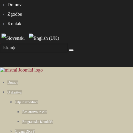
Domov
Zgodbe
Kontakt
Domov
O društvu
Cilji in izhodišča
Poslanstvo in cilji
Programska izhodišča
Organi DRSP