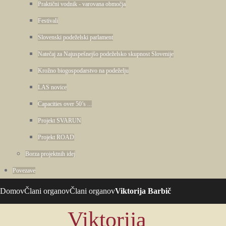
Praktični vodnik - varovana območja
Festivali
Slovenski podeželski parlament
Natečaj za Najuspešnejšo podeželsko skupnost Slovenije
Krožno biogospodarstvo na podeželju
LAS novice
Capacities over 50’s ...
Projekt SVARUN
Projekt ROAD
Borza projektnih idej
Povezave
Domov
Člani organov
Člani organov
Viktorija Barbič
Viktorija