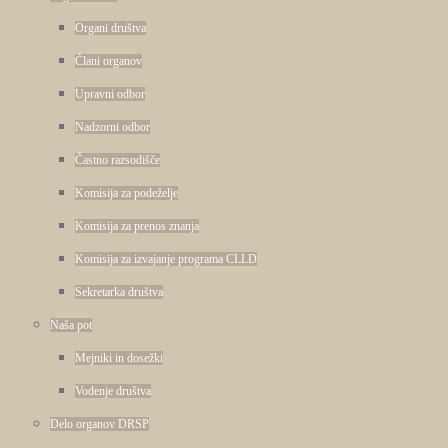
Organi društva
Člani organov
Upravni odbor
Nadzorni odbor
Častno razsodišče
Komisija za podeželje
Komisija za prenos znanja
Komisija za izvajanje programa CLLD
Sekretarka društva
Naša pot
Mejniki in dosežki
Vodenje društva
Delo organov DRSP