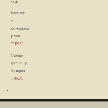
vasi.
Povzetek
v
slovenskem
jeziku
TUKAJ
Celotno
gradivo je
dostopno
TUKAJ