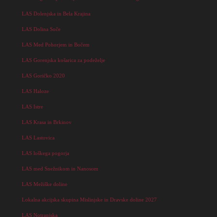
LAS Dolenjska in Bela Krajina
LAS Dolina Soče
LAS Med Pohorjem in Bočem
LAS Gorenjska košarica za podeželje
LAS Goričko 2020
LAS Haloze
LAS Istre
LAS Krasa in Brkinov
LAS Lastovica
LAS loškega pogorja
LAS med Snežnikom in Nanosom
LAS Mežiške doline
Lokalna akcijska skupina Mislinjske in Dravske doline 2027
LAS Notranjska