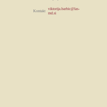
viktorija.barbic@las-
Kontakt
md.si