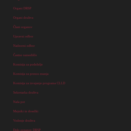
Organi DRSP
Organi društva
Člani organov
Upravni odbor
Nadzorni odbor
Častno razsodišče
Komisija za podeželje
Komisija za prenos znanja
Komisija za izvajanje programa CLLD
Sekretarka društva
Naša pot
Mejniki in dosežki
Vodenje društva
Delo organov DRSP