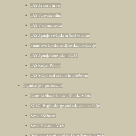
LAS Za mesto in vas
LAS Vipavska dolina
LAS V objemu sonca
LAS Zgornje Savinjske in Šaleške doline
Partnerstvo Lokalne akcijske skupine Zasavje
LAS Zgornja Gorenjska - BOJA
LAS Kozjak-Pohorje
LAS Sožitje med mestom in podeželjem
Organizacije in posamezniki
Center za zdravje in razvoj Murska Sobota
RGZC - Regionalna gospodarska zbornica Celje
Zavod EKOmeter
Zavod Marianum Veržej
Društvo za razvoj podeželja Ovtar Slovenskih goric