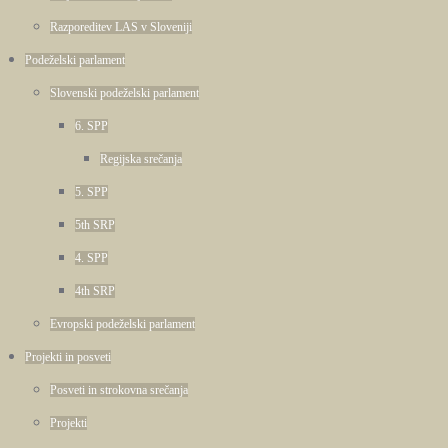
Razporeditev LAS v Sloveniji
Podeželski parlament
Slovenski podeželski parlament
6. SPP
Regijska srečanja
5. SPP
5th SRP
4. SPP
4th SRP
Evropski podeželski parlament
Projekti in posveti
Posveti in strokovna srečanja
Projekti