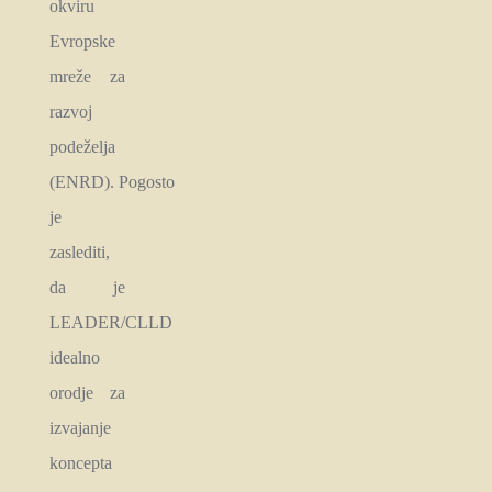
okviru
Evropske
mreže za
razvoj
podeželja
(ENRD). Pogosto
je
zaslediti,
da je
LEADER/CLLD
idealno
orodje za
izvajanje
koncepta