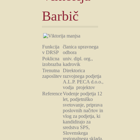
Barbič
Funkcija
članica upravnega
v DRSP
odbora
Poklicna
univ. dipl. org.,
izobrazba
kadrovik
Trenutna
Direktorica
zaposlitev
razvojnega podjetja
A.L.P. PECA d.o.o.,
vodja projektov
Reference
Vodenje podjetja 12
let, podjetniško
svetovanje, priprava
poslovnih načrtov in
vlog za podjetja, ki
kandidirajo za
sredstva SPS,
Slovenskega
regionalnega sklada,