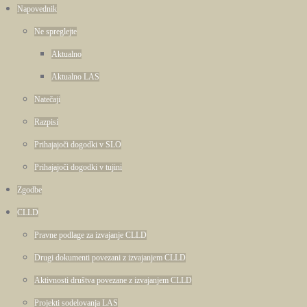
Napovednik
Ne spreglejte
Aktualno
Aktualno LAS
Natečaji
Razpisi
Prihajajoči dogodki v SLO
Prihajajoči dogodki v tujini
Zgodbe
CLLD
Pravne podlage za izvajanje CLLD
Drugi dokumenti povezani z izvajanjem CLLD
Aktivnosti društva povezane z izvajanjem CLLD
Projekti sodelovanja LAS