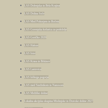
LAS Dolenjska in Bela Krajina
LAS Dolina Soče
LAS Med Pohorjem in Bočem
LAS Gorenjska košarica za podeželje
LAS Goričko 2020
LAS Haloze
LAS Istre
LAS Krasa in Brkinov
LAS Lastovica
LAS loškega pogorja
LAS med Snežnikom in Nanosom
LAS Mežiške doline
Lokalna akcijska skupina Mislinjske in Dravske doline 2027