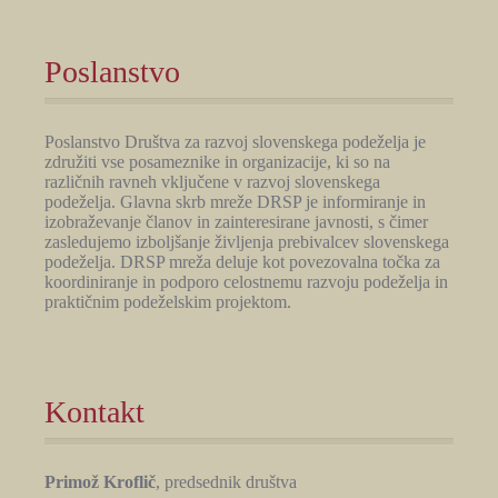
Poslanstvo
Poslanstvo Društva za razvoj slovenskega podeželja je
združiti vse posameznike in organizacije, ki so na
različnih ravneh vključene v razvoj slovenskega
podeželja. Glavna skrb mreže DRSP je informiranje in
izobraževanje članov in zainteresirane javnosti, s čimer
zasledujemo izboljšanje življenja prebivalcev slovenskega
podeželja. DRSP mreža deluje kot povezovalna točka za
koordiniranje in podporo celostnemu razvoju podeželja in
praktičnim podeželskim projektom.
Kontakt
Primož Kroflič
, predsednik društva