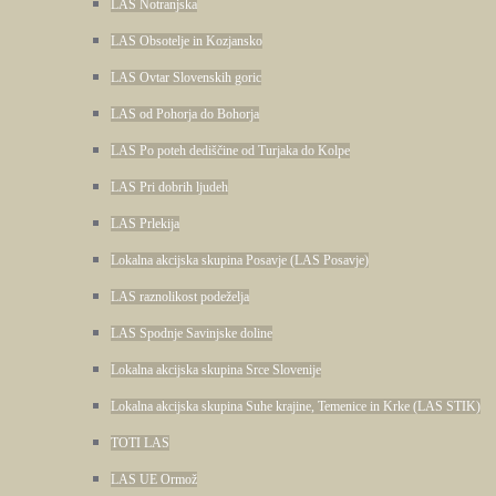
LAS Notranjska
LAS Obsotelje in Kozjansko
LAS Ovtar Slovenskih goric
LAS od Pohorja do Bohorja
LAS Po poteh dediščine od Turjaka do Kolpe
LAS Pri dobrih ljudeh
LAS Prlekija
Lokalna akcijska skupina Posavje (LAS Posavje)
LAS raznolikost podeželja
LAS Spodnje Savinjske doline
Lokalna akcijska skupina Srce Slovenije
Lokalna akcijska skupina Suhe krajine, Temenice in Krke (LAS STIK)
TOTI LAS
LAS UE Ormož