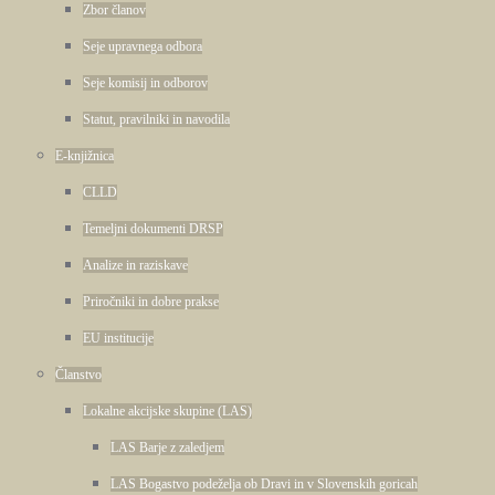
Zbor članov
Seje upravnega odbora
Seje komisij in odborov
Statut, pravilniki in navodila
E-knjižnica
CLLD
Temeljni dokumenti DRSP
Analize in raziskave
Priročniki in dobre prakse
EU institucije
Članstvo
Lokalne akcijske skupine (LAS)
LAS Barje z zaledjem
LAS Bogastvo podeželja ob Dravi in v Slovenskih goricah