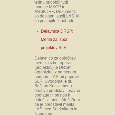
tednu pridobili tudi
mnenje MKGP in
ARSKTRP. Dokumenti
so dostopni zgolj LAS, ki
so pristopile k pobudi.
Delavnica DRSP:
Merila za izbor
projektov SLR
Delavnico za določitev
meril za izbor operacij
(projektov) je DRSP
organiziral z namenom
podpore LAS pri pripravi
SLR. Uvodoma je dr.
Boštjan Kos v imenu
društva predstavil pravne
podlage in pristop k
določitvi meril, Aleš Zidar
pa je predstavil merila
LAS med Snežnikom in
Nanosom.