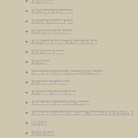
LAS Notranjska
LAS Obsotelje in Kozjansko
LAS Ovtar Slovenskih goric
LAS od Pohorja do Bohorja
LAS Po poteh dediščine od Turjaka do Kolpe
LAS Pri dobrih ljudeh
LAS Prlekija
Lokalna akcijska skupina Posavje (LAS Posavje)
LAS raznolikost podeželja
LAS Spodnje Savinjske doline
Lokalna akcijska skupina Srce Slovenije
Lokalna akcijska skupina Suhe krajine, Temenice in Krke (LAS STIK)
TOTI LAS
LAS UE Ormož