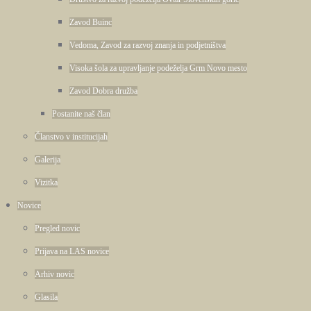
Zavod Buinc
Vedoma, Zavod za razvoj znanja in podjetništva
Visoka šola za upravljanje podeželja Grm Novo mesto
Zavod Dobra družba
Postanite naš član
Članstvo v institucijah
Galerija
Vizitka
Novice
Pregled novic
Prijava na LAS novice
Arhiv novic
Glasila