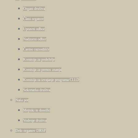
Organi društva
Člani organov
Upravni odbor
Nadzorni odbor
Častno razsodišče
Komisija za podeželje
Komisija za prenos znanja
Komisija za izvajanje programa CLLD
Sekretarka društva
Naša pot
Mejniki in dosežki
Vodenje društva
Delo organov DRSP