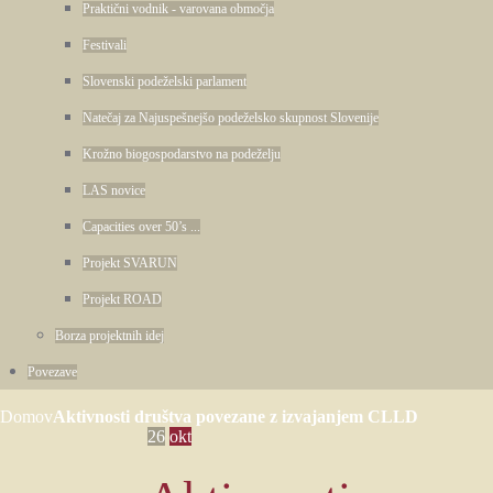
Praktični vodnik - varovana območja
Festivali
Slovenski podeželski parlament
Natečaj za Najuspešnejšo podeželsko skupnost Slovenije
Krožno biogospodarstvo na podeželju
LAS novice
Capacities over 50’s ...
Projekt SVARUN
Projekt ROAD
Borza projektnih idej
Povezave
Domov
Aktivnosti društva povezane z izvajanjem CLLD
26
okt