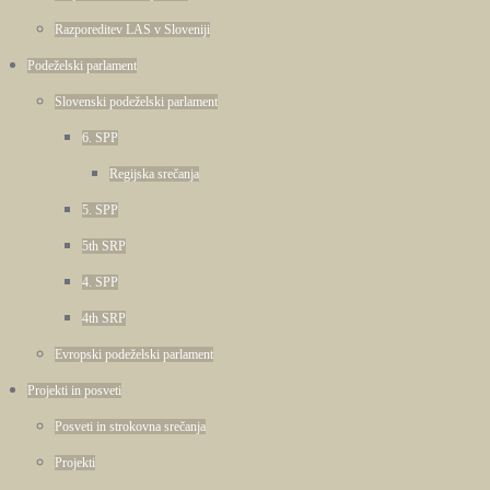
Razporeditev LAS v Sloveniji
Podeželski parlament
Slovenski podeželski parlament
6. SPP
Regijska srečanja
5. SPP
5th SRP
4. SPP
4th SRP
Evropski podeželski parlament
Projekti in posveti
Posveti in strokovna srečanja
Projekti