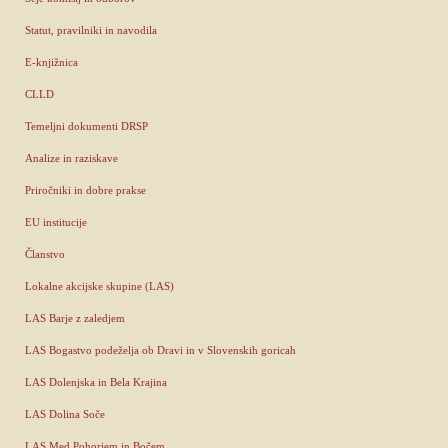
Statut, pravilniki in navodila
E-knjižnica
CLLD
Temeljni dokumenti DRSP
Analize in raziskave
Priročniki in dobre prakse
EU institucije
Članstvo
Lokalne akcijske skupine (LAS)
LAS Barje z zaledjem
LAS Bogastvo podeželja ob Dravi in v Slovenskih goricah
LAS Dolenjska in Bela Krajina
LAS Dolina Soče
LAS Med Pohorjem in Bočem