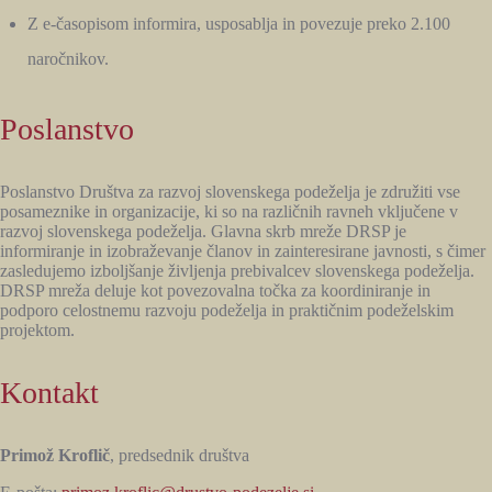
Z e-časopisom informira, usposablja in povezuje preko 2.100
naročnikov.
Poslanstvo
Poslanstvo Društva za razvoj slovenskega podeželja je združiti vse
posameznike in organizacije, ki so na različnih ravneh vključene v
razvoj slovenskega podeželja. Glavna skrb mreže DRSP je
informiranje in izobraževanje članov in zainteresirane javnosti, s čimer
zasledujemo izboljšanje življenja prebivalcev slovenskega podeželja.
DRSP mreža deluje kot povezovalna točka za koordiniranje in
podporo celostnemu razvoju podeželja in praktičnim podeželskim
projektom.
Kontakt
Primož Kroflič
, predsednik društva