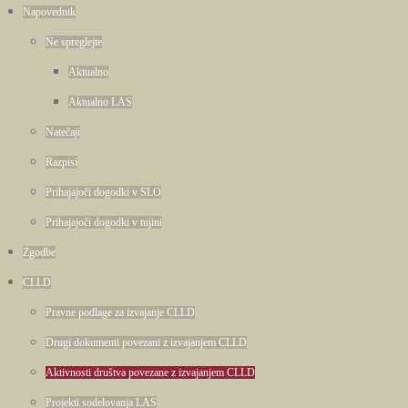
Napovednik
Ne spreglejte
Aktualno
Aktualno LAS
Natečaji
Razpisi
Prihajajoči dogodki v SLO
Prihajajoči dogodki v tujini
Zgodbe
CLLD
Pravne podlage za izvajanje CLLD
Drugi dokumenti povezani z izvajanjem CLLD
Aktivnosti društva povezane z izvajanjem CLLD
Projekti sodelovanja LAS