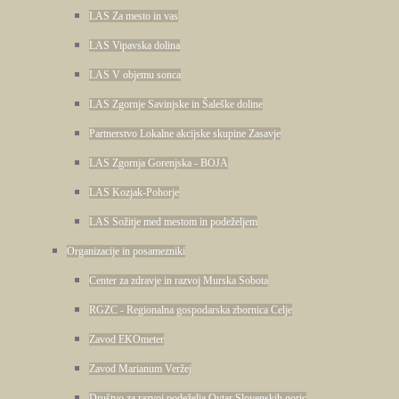
LAS Za mesto in vas
LAS Vipavska dolina
LAS V objemu sonca
LAS Zgornje Savinjske in Šaleške doline
Partnerstvo Lokalne akcijske skupine Zasavje
LAS Zgornja Gorenjska - BOJA
LAS Kozjak-Pohorje
LAS Sožitje med mestom in podeželjem
Organizacije in posamezniki
Center za zdravje in razvoj Murska Sobota
RGZC - Regionalna gospodarska zbornica Celje
Zavod EKOmeter
Zavod Marianum Veržej
Društvo za razvoj podeželja Ovtar Slovenskih goric