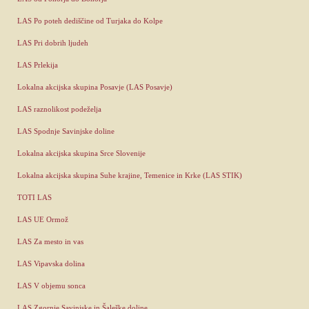
LAS Po poteh dediščine od Turjaka do Kolpe
LAS Pri dobrih ljudeh
LAS Prlekija
Lokalna akcijska skupina Posavje (LAS Posavje)
LAS raznolikost podeželja
LAS Spodnje Savinjske doline
Lokalna akcijska skupina Srce Slovenije
Lokalna akcijska skupina Suhe krajine, Temenice in Krke (LAS STIK)
TOTI LAS
LAS UE Ormož
LAS Za mesto in vas
LAS Vipavska dolina
LAS V objemu sonca
LAS Zgornje Savinjske in Šaleške doline