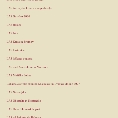
LAS Gorenjska košarica za podeželje
LAS Goričko 2020
LAS Haloze
LAS Istre
LAS Krasa in Brkinov
LAS Lastovica
LAS loškega pogorja
LAS med Snežnikom in Nanosom
LAS Mežiške doline
Lokalna akcijska skupina Mislinjske in Dravske doline 2027
LAS Notranjska
LAS Obsotelje in Kozjansko
LAS Ovtar Slovenskih goric
LAS od Pohorja do Bohorja