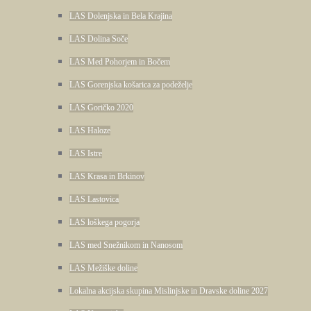
LAS Dolenjska in Bela Krajina
LAS Dolina Soče
LAS Med Pohorjem in Bočem
LAS Gorenjska košarica za podeželje
LAS Goričko 2020
LAS Haloze
LAS Istre
LAS Krasa in Brkinov
LAS Lastovica
LAS loškega pogorja
LAS med Snežnikom in Nanosom
LAS Mežiške doline
Lokalna akcijska skupina Mislinjske in Dravske doline 2027