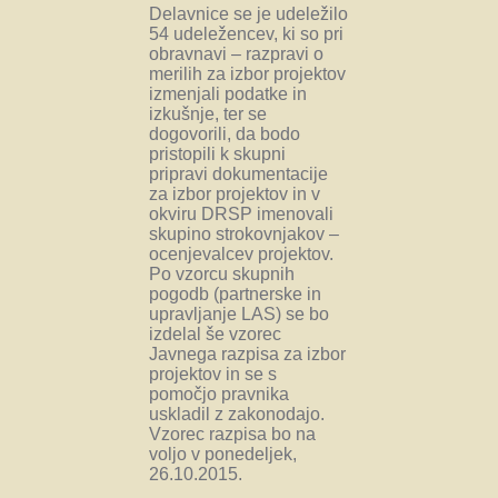
Delavnice se je udeležilo
54 udeležencev, ki so pri
obravnavi – razpravi o
merilih za izbor projektov
izmenjali podatke in
izkušnje, ter se
dogovorili, da bodo
pristopili k skupni
pripravi dokumentacije
za izbor projektov in v
okviru DRSP imenovali
skupino strokovnjakov –
ocenjevalcev projektov.
Po vzorcu skupnih
pogodb (partnerske in
upravljanje LAS) se bo
izdelal še vzorec
Javnega razpisa za izbor
projektov in se s
pomočjo pravnika
uskladil z zakonodajo.
Vzorec razpisa bo na
voljo v ponedeljek,
26.10.2015.