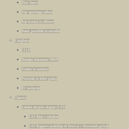
Zbor članov
Seje upravnega odbora
Seje komisij in odborov
Statut, pravilniki in navodila
E-knjižnica
CLLD
Temeljni dokumenti DRSP
Analize in raziskave
Priročniki in dobre prakse
EU institucije
Članstvo
Lokalne akcijske skupine (LAS)
LAS Barje z zaledjem
LAS Bogastvo podeželja ob Dravi in v Slovenskih goricah