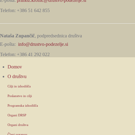
E-pošta:
primoz.kroflic@drustvo-podezelje.si
Telefon: +386 51 642 855
Nataša Zupančič
, podpredsednica društva
E-pošta:
info@drustvo-podezelje.si
Telefon: +386 41 292 022
Domov
O društvu
Cilji in izhodišča
Poslanstvo in cilji
Programska izhodišča
Organi DRSP
Organi društva
Člani organov