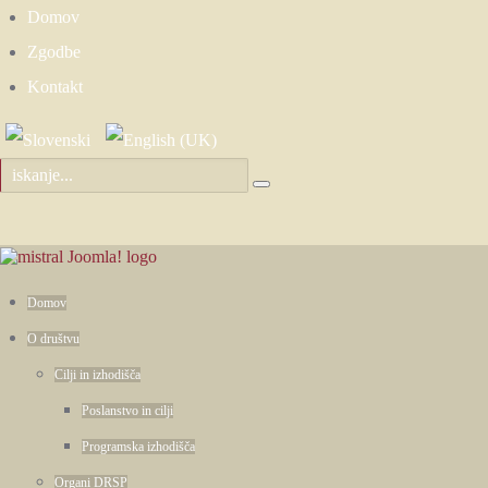
Domov
Zgodbe
Kontakt
Domov
O društvu
Cilji in izhodišča
Poslanstvo in cilji
Programska izhodišča
Organi DRSP