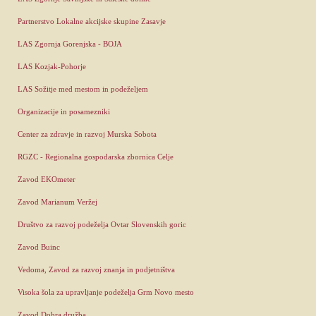
Partnerstvo Lokalne akcijske skupine Zasavje
LAS Zgornja Gorenjska - BOJA
LAS Kozjak-Pohorje
LAS Sožitje med mestom in podeželjem
Organizacije in posamezniki
Center za zdravje in razvoj Murska Sobota
RGZC - Regionalna gospodarska zbornica Celje
Zavod EKOmeter
Zavod Marianum Veržej
Društvo za razvoj podeželja Ovtar Slovenskih goric
Zavod Buinc
Vedoma, Zavod za razvoj znanja in podjetništva
Visoka šola za upravljanje podeželja Grm Novo mesto
Zavod Dobra družba