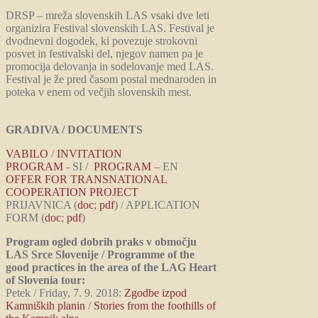
DRSP – mreža slovenskih LAS vsaki dve leti
organizira Festival slovenskih LAS. Festival je
dvodnevni dogodek, ki povezuje strokovni
posvet in festivalski del, njegov namen pa je
promocija delovanja in sodelovanje med LAS.
Festival je že pred časom postal mednaroden in
poteka v enem od večjih slovenskih mest.
GRADIVA / DOCUMENTS
VABILO
/
INVITATION
PROGRAM
- SI /
PROGRAM
– EN
OFFER FOR TRANSNATIONAL
COOPERATION PROJECT
PRIJAVNICA (
doc
;
pdf
) / APPLICATION
FORM (
doc
;
pdf
)
Program ogled dobrih praks v območju
LAS Srce Slovenije / Programme of the
good practices in the area of the LAG Heart
of Slovenia tour:
Petek / Friday, 7. 9. 2018:
Zgodbe izpod
Kamniških planin
/
Stories from the foothills of