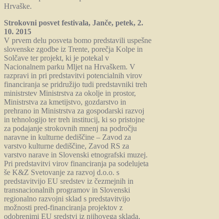
Hrvaške.
Strokovni posvet festivala, Janče, petek, 2.
10. 2015
V prvem delu posveta bomo predstavili uspešne
slovenske zgodbe iz Trente, porečja Kolpe in
Solčave ter projekt, ki je potekal v
Nacionalnem parku Mljet na Hrvaškem. V
razpravi in pri predstavitvi potencialnih virov
financiranja se pridružijo tudi predstavniki treh
ministrstev Ministrstva za okolje in prostor,
Ministrstva za kmetijstvo, gozdarstvo in
prehrano in Ministrstva za gospodarski razvoj
in tehnologijo ter treh institucij, ki so pristojne
za podajanje strokovnih mnenj na področju
naravne in kulturne dediščine – Zavod za
varstvo kulturne dediščine, Zavod RS za
varstvo narave in Slovenski etnografski muzej.
Pri predstavitvi virov financiranja pa sodelujeta
še K&Z Svetovanje za razvoj d.o.o. s
predstavitvijo EU sredstev iz čezmejnih in
transnacionalnih programov in Slovenski
regionalno razvojni sklad s predstavitvijo
možnosti pred-financiranja projektov z
odobrenimi EU sredstvi iz njihovega sklada.