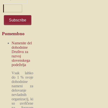
Pomembno
Namenite del
dohodnine
Društvu za
razvoj
slovenskega
podeželja
Vsak lahko
do 1 % svoje
dohodnine
nameni za
delovanje
nevladnih
organizacij, ki
so uvrščene
na Seznam