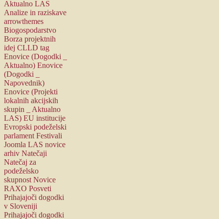
Aktualno LAS
Analize in raziskave
arrowthemes
Biogospodarstvo
Borza projektnih
idej
CLLD tag
Enovice (Dogodki _
Aktualno)
Enovice
(Dogodki _
Napovednik)
Enovice (Projekti
lokalnih akcijskih
skupin _ Aktualno
LAS)
EU institucije
Evropski podeželski
parlament
Festivali
Joomla
LAS novice
arhiv
Natečaji
Natečaj za
podeželsko
skupnost
Novice
RAXO
Posveti
Prihajajoči dogodki
v Sloveniji
Prihajajoči dogodki