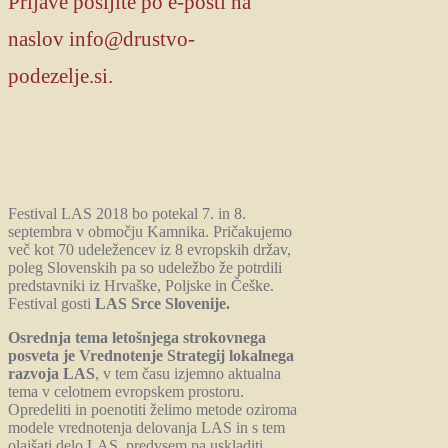
Prijave pošljite po e-pošti na
naslov
info@drustvo-
podezelje.si.
Festival LAS 2018 bo potekal 7. in 8.
septembra v območju Kamnika. Pričakujemo
več kot 70 udeležencev iz 8 evropskih držav,
poleg Slovenskih pa so udeležbo že potrdili
predstavniki iz Hrvaške, Poljske in Češke.
Festival gosti
LAS Srce Slovenije.
Osrednja tema letošnjega strokovnega
posveta je Vrednotenje Strategij lokalnega
razvoja LAS
, v tem času izjemno aktualna
tema v celotnem evropskem prostoru.
Opredeliti in poenotiti želimo metode oziroma
modele vrednotenja delovanja LAS in s tem
olajšati delo LAS, predvsem pa uskladiti