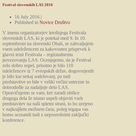
Festival slovenskih LAS 2016
16 July 2016 |
Published in
Novice Društvo
V imenu organizatorjev letošnjega Festivala
slovenskih LAS, ki je potekal med 9. In 10.
septembrom na slovenski Obali, se zahvaljujem
vsem udeležencem za kakovosten prispevek k
glavni temi Festivala – regionalnemu
povezovanju LAS. Ocenjujemo, da je Festival
zelo dobro uspel, prisotno je bilo 110
udeležencev iz 7 evropskih držav, dogovorjenih
je bilo kar nekaj sodelovanj, pa tudi
predstavitve so bile v veliki večini ustrezne in
dobrodošle za nadaljnje delo LAS.
Opravičujemo se vam, ker zaradi obilice
drugega dela še nismo uspeli objaviti vseh
predstavitev na naši spletni strani, to bo urejeno
v najkrajšem možnem času, poleg tegapa vas
bomo seznanili tudi z neposrednimi zaključki
konference.