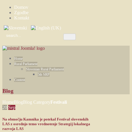
Domov
Zgodbe
Kontakt
Home
Rural Parliament
Slovenian Rural Parliament
5th SRP
Content
Blog
Home
Blog
Blog Category
Festivali
20
Sep
Na območju Kamnika je potekal Festival slovenskih
LAS z osrednjo temo vrednotenje Strategij lokalnega
razvoja LAS