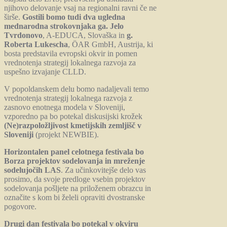
njihovo delovanje vsaj na regionalni ravni če ne
širše.
Gostili bomo tudi dva ugledna
mednarodna strokovnjaka
ga. Jelo
Tvrdonovo
, A-EDUCA, Slovaška in
g.
Roberta Lukescha
, ÖAR GmbH, Austrija, ki
bosta predstavila evropski okvir in pomen
vrednotenja strategij lokalnega razvoja za
uspešno izvajanje CLLD.
V popoldanskem delu bomo nadaljevali temo
vrednotenja strategij lokalnega razvoja z
zasnovo enotnega modela v Sloveniji,
vzporedno pa bo potekal diskusijski krožek
(Ne)razpoložljivost kmetijskih zemljišč v
Sloveniji
(projekt NEWBIE).
Horizontalen panel celotnega festivala bo
Borza projektov sodelovanja in mreženje
sodelujočih LAS
. Za učinkovitejše delo vas
prosimo, da svoje predloge vsebin projektov
sodelovanja pošljete na priloženem obrazcu in
označite s kom bi želeli opraviti dvostranske
pogovore.
Drugi dan festivala bo potekal v okviru