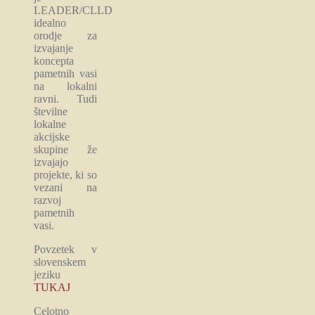
LEADER/CLLD
idealno
orodje za
izvajanje
koncepta
pametnih vasi
na lokalni
ravni. Tudi
številne
lokalne
akcijske
skupine že
izvajajo
projekte, ki so
vezani na
razvoj
pametnih
vasi.
Povzetek v
slovenskem
jeziku
TUKAJ
Celotno