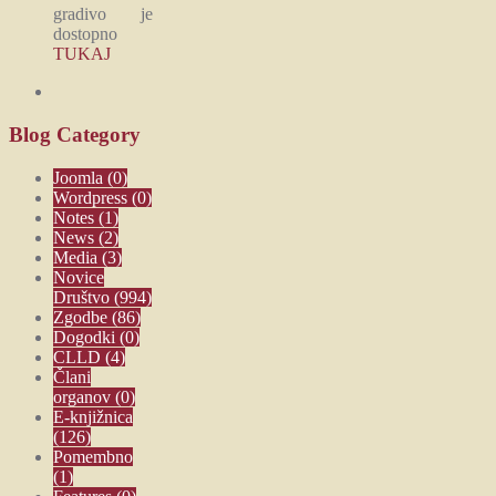
gradivo je
dostopno
TUKAJ
Blog
Category
Joomla
(0)
Wordpress
(0)
Notes
(1)
News
(2)
Media
(3)
Novice
Društvo
(994)
Zgodbe
(86)
Dogodki
(0)
CLLD
(4)
Člani
organov
(0)
E-knjižnica
(126)
Pomembno
(1)