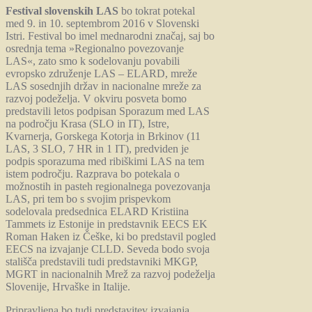
Festival slovenskih LAS
bo tokrat potekal
med 9. in 10. septembrom 2016 v Slovenski
Istri. Festival bo imel mednarodni značaj, saj bo
osrednja tema »Regionalno povezovanje
LAS«, zato smo k sodelovanju povabili
evropsko združenje LAS – ELARD, mreže
LAS sosednjih držav in nacionalne mreže za
razvoj podeželja. V okviru posveta bomo
predstavili letos podpisan Sporazum med LAS
na področju Krasa (SLO in IT), Istre,
Kvarnerja, Gorskega Kotorja in Brkinov (11
LAS, 3 SLO, 7 HR in 1 IT), predviden je
podpis sporazuma med ribiškimi LAS na tem
istem področju. Razprava bo potekala o
možnostih in pasteh regionalnega povezovanja
LAS, pri tem bo s svojim prispevkom
sodelovala predsednica ELARD Kristiina
Tammets iz Estonije in predstavnik EECS EK
Roman Haken iz Češke, ki bo predstavil pogled
EECS na izvajanje CLLD. Seveda bodo svoja
stališča predstavili tudi predstavniki MKGP,
MGRT in nacionalnih Mrež za razvoj podeželja
Slovenije, Hrvaške in Italije.
Pripravljena bo tudi predstavitev izvajanja