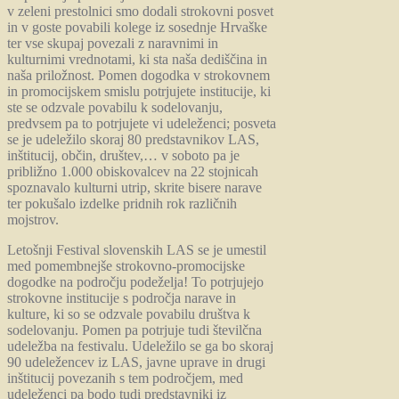
v zeleni prestolnici smo dodali strokovni posvet
in v goste povabili kolege iz sosednje Hrvaške
ter vse skupaj povezali z naravnimi in
kulturnimi vrednotami, ki sta naša dediščina in
naša priložnost. Pomen dogodka v strokovnem
in promocijskem smislu potrjujete institucije, ki
ste se odzvale povabilu k sodelovanju,
predvsem pa to potrjujete vi udeleženci; posveta
se je udeležilo skoraj 80 predstavnikov LAS,
inštitucij, občin, društev,… v soboto pa je
približno 1.000 obiskovalcev na 22 stojnicah
spoznavalo kulturni utrip, skrite bisere narave
ter pokušalo izdelke pridnih rok različnih
mojstrov.
Letošnji Festival slovenskih LAS se je umestil
med pomembnejše strokovno-promocijske
dogodke na področju podeželja! To potrjujejo
strokovne institucije s področja narave in
kulture, ki so se odzvale povabilu društva k
sodelovanju. Pomen pa potrjuje tudi številčna
udeležba na festivalu. Udeležilo se ga bo skoraj
90 udeležencev iz LAS, javne uprave in drugi
inštitucij povezanih s tem področjem, med
udeleženci pa bodo tudi predstavniki iz