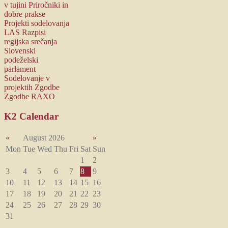
v tujini
Priročniki in
dobre prakse
Projekti sodelovanja
LAS
Razpisi
regijska srečanja
Slovenski
podeželski
parlament
Sodelovanje v
projektih
Zgodbe
Zgodbe RAXO
K2
Calendar
«
August 2026
»
Mon
Tue
Wed
Thu
Fri
Sat
Sun
1
2
3
4
5
6
7
8
9
10
11
12
13
14
15
16
17
18
19
20
21
22
23
24
25
26
27
28
29
30
31