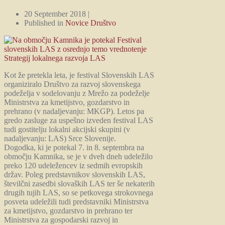
20 September 2018 |
Published in
Novice Društvo
Kot že pretekla leta, je festival Slovenskih LAS
organiziralo Društvo za razvoj slovenskega
podeželja v sodelovanju z Mrežo za podeželje
Ministrstva za kmetijstvo, gozdarstvo in
prehrano (v nadaljevanju: MKGP). Letos pa
gredo zasluge za uspešno izveden festival LAS
tudi gostitelju lokalni akcijski skupini (v
nadaljevanju: LAS) Srce Slovenije.
Dogodka, ki je potekal 7. in 8. septembra na
območju Kamnika, se je v dveh dneh udeležilo
preko 120 udeležencev iz sedmih evropskih
držav. Poleg predstavnikov slovenskih LAS,
številčni zasedbi slovaških LAS ter še nekaterih
drugih tujih LAS, so se petkovega strokovnega
posveta udeležili tudi predstavniki Ministrstva
za kmetijstvo, gozdarstvo in prehrano ter
Ministrstva za gospodarski razvoj in