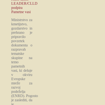
LEADER/CLLD
podpira
Pametne vasi
Ministrstvo za
kmetijstvo,
gozdarstvo in
prehrano je
pripravilo
povzetek
dokumenta o
razpravah
tematske
skupine na
temo
pametnih
vasi, ki deluje
v okviru
Evropske
mreže za
razvoj
podeželja
(ENRD). Pogosto
je zaslediti, da
je