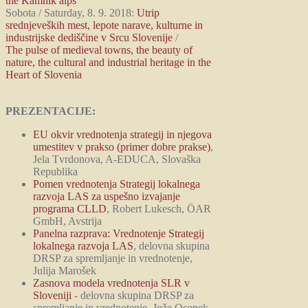
the Kamnik alps
Sobota / Saturday, 8. 9. 2018:
Utrip
srednjeveških mest, lepote narave, kulturne in
industrijske dediščine v Srcu Slovenije
/
The pulse of medieval towns, the beauty of
nature, the cultural and industrial heritage in the
Heart of Slovenia
PREZENTACIJE:
EU okvir vrednotenja strategij in njegova
umestitev v prakso (primer dobre prakse)
,
Jela Tvrdonova, A-EDUCA, Slovaška
Republika
Pomen vrednotenja Strategij lokalnega
razvoja LAS za uspešno izvajanje
programa CLLD
, Robert Lukesch, ÖAR
GmbH, Avstrija
Panelna razprava: Vrednotenje Strategij
lokalnega razvoja LAS
, delovna skupina
DRSP za spremljanje in vrednotenje,
Julija Marošek
Zasnova modela vrednotenja SLR v
Sloveniji
- delovna skupina DRSP za
spremljanje in vrednotenje, Jože Ocepek