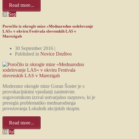
Read more...
30
Sep
Poročilo iz okrogle mize »Mednarodno sodelovanje
LAS« v okviru Festivala slovenskih LAS v
Marezigah
30 September 2016 |
Published in
Novice Društvo
Moderator okrogle mize Goran Šoster je s
provokacijskimi vprašanji zanimivim
sogovornikom izzval ustvarjalno razpravo, ki je
presegla problematiko mednarodnega
povezovanja Lokalnih akcijskih skupin.
Read more...
16
Jul