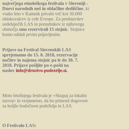
največjega etnološkega festivala v Sloveniji -
Dnevi narodnih noš in oblačilne dediščine
, ki
vsako leto v Kamnik privabi več kot 30.000
obiskovalcev iz cele Evrope. Za predstavitev
sodelujočih LAS in ponudnikov iz njihovega
območja
smo rezervirali 15 stojnic
. Stojnice
bomo oddali prvim prijavljenim.
Prijave na Festival Slovenskih LAS
sprejemamo do 15. 8. 2018, rezervacije
nočitev in najema stojnic pa le do 30. 7.
2018. Prijave pošljite po e-pošti na
naslov
info@drustvo-podezelje.si.
Moto letošnjega festivala je »Skupaj za lokalni
razvoj« in verjamemo, da bo prinesel dogovore
za boljšo bodočnost podeželja in LAS.
O Festivalu LAS: