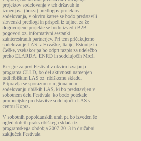
projektov sodelovanja v teh državah in
izmenjava (borza) predlogov projektov
sodelovanja, v okviru katere se bodo predstavili
slovenski predlogi in prispeli iz tujine, za že
dogovorjene projekte se bodo izvedli B2B
pogovori oz. informativni sestanki
zainteresiranih partnerjev. Pri tem pričakujemo
sodelovanje LAS iz Hrvaške, Italije, Estonije in
Češke, vsekakor pa bo odprt razpis za udeležbo
preko ELARDA, ENRD in sodelujočih Mrež.
Ker gre za prvi Festival v okviru izvajanja
programa CLLD, bo del aktivnosti namenjen
tudi ribiškim LAS oz. ribiškemu skladu.
Pripravlja se sporazum o regionalnem
sodelovanju ribiških LAS, ki bo predstavljen v
sobotnem delu Festivala, ko bodo potekale
promocijske predstavitve sodelujočih LAS v
centru Kopra.
V sobotnih popoldanskih urah pa bo izveden še
ogled dobrih praks ribiškega sklada iz
programskega obdobja 2007-2013 in družabni
zaključek Festivala.