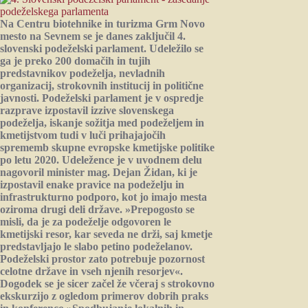
Na Centru biotehnike in turizma Grm Novo
mesto na Sevnem se je danes zaključil 4.
slovenski podeželski parlament. Udeležilo se
ga je preko 200 domačih in tujih
predstavnikov podeželja, nevladnih
organizacij, strokovnih institucij in politične
javnosti. Podeželski parlament je v ospredje
razprave izpostavil izzive slovenskega
podeželja, iskanje sožitja med podeželjem in
kmetijstvom tudi v luči prihajajočih
sprememb skupne evropske kmetijske politike
po letu 2020. Udeležence je v uvodnem delu
nagovoril minister mag. Dejan Židan, ki je
izpostavil enake pravice na podeželju in
infrastrukturno podporo, kot jo imajo mesta
oziroma drugi deli države. »Prepogosto se
misli, da je za podeželje odgovoren le
kmetijski resor, kar seveda ne drži, saj kmetje
predstavljajo le slabo petino podeželanov.
Podeželski prostor zato potrebuje pozornost
celotne države in vseh njenih resorjev«.
Dogodek se je sicer začel že včeraj s strokovno
ekskurzijo z ogledom primerov dobrih praks