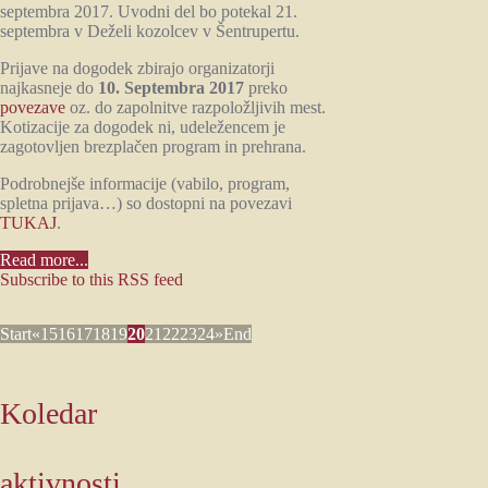
septembra 2017. Uvodni del bo potekal 21.
septembra v Deželi kozolcev v Šentrupertu.
Prijave na dogodek zbirajo organizatorji
najkasneje do
10. Septembra 2017
preko
povezave
oz. do zapolnitve razpoložljivih mest.
Kotizacije za dogodek ni, udeležencem je
zagotovljen brezplačen program in prehrana.
Podrobnejše informacije (vabilo, program,
spletna prijava…) so dostopni na povezavi
TUKAJ
.
Read more...
Subscribe to this RSS feed
Start
«
15
16
17
18
19
20
21
22
23
24
»
End
Koledar
aktivnosti