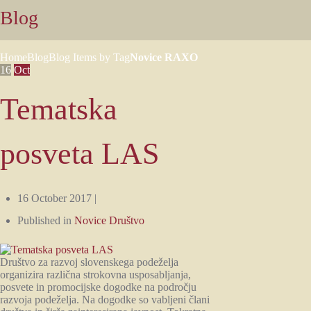
Blog
Home
Blog
Blog Items by Tag
Novice RAXO
16
Oct
Tematska
posveta LAS
16 October 2017 |
Published in
Novice Društvo
Društvo za razvoj slovenskega podeželja
organizira različna strokovna usposabljanja,
posvete in promocijske dogodke na področju
razvoja podeželja. Na dogodke so vabljeni člani