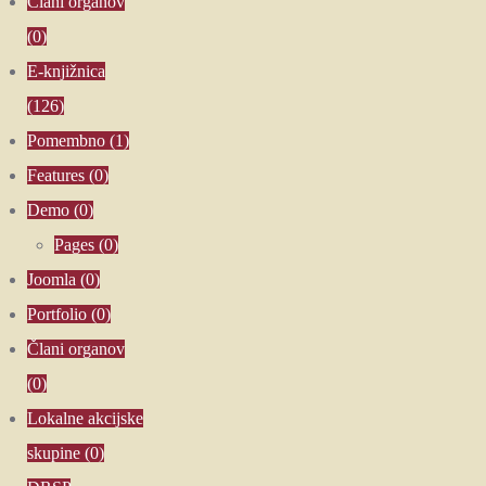
Člani organov
(0)
E-knjižnica
(126)
Pomembno
(1)
Features
(0)
Demo
(0)
Pages
(0)
Joomla
(0)
Portfolio
(0)
Člani organov
(0)
Lokalne akcijske
skupine
(0)