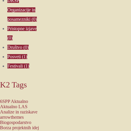
DRSP
Organizacije in
posamezniki
(0)
Pristopne izjave
(0)
Društvo
(0)
Posveti
(1)
Festivali
(1)
K2
Tags
6SPP
Aktualno
Aktualno LAS
Analize in raziskave
arrowthemes
Biogospodarstvo
Borza projektnih idej