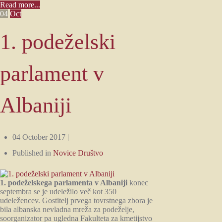
Read more...
04
Oct
1. podeželski
parlament v
Albaniji
04 October 2017 |
Published in
Novice Društvo
1. podeželskega parlamenta v Albaniji
konec
septembra se je udeležilo več kot 350
udeležencev. Gostitelj prvega tovrstnega zbora je
bila albanska nevladna mreža za podeželje,
soorganizator pa ugledna Fakulteta za kmetijstvo