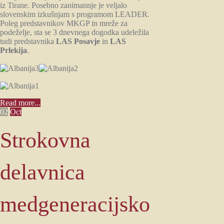
iz Tirane. Posebno zanimannje je veljalo
slovenskim izkušnjam s programom LEADER.
Poleg predstavnikov MKGP in mreže za
podeželje, sta se 3 dnevnega dogodka udeležila
tudi predstavnika
LAS Posavje
in
LAS
Prlekija
.
Read more...
02
Oct
Strokovna
delavnica
medgeneracijsko