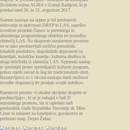
živilskem sejmu AGRA v Gornji Radgoni, ki je
potekal med 26. in 31. avgustom 2017.
Namen nastopa na sejmu je bil predstaviti
delovanje in aktivnosti DRSP in LAS, uspešno
izvedene projekte članov iz preteklega in
aktualnega programskega obdobja ter ponudbo
območij LAS. Na skupnem razstavnem prostoru
so se tako predstavljali različni ponudniki
lokalnih produktov, dopolnilnih dejavnosti na
kmetijah, turistične kmetije, kulturna društva in
drugi deležniki iz območja LAS. Sejemski nastop
je spremljal pester spremljajoči kulturni program,
prikaz starih navad in šeg ter tradicionalnih obrti.
Razstavljavci so v okviru nastopa imeli možnost
izvedbe degustacij ter prodaje svojih izdelkov.
Razstavni prostor »Lokalne akcijske skupine se
predstavljajo«, ki
se je nahajal v hali D
sejemskega prostora,
sta si ogledala tudi
predsednik vlade Republike Slovenije dr. Miro
Cerar in minister za kmetijstvo, gozdarstvo in
prehrano mag. Dejan Židan.