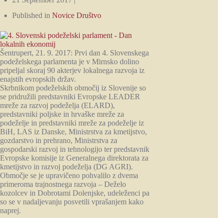
Published in
Novice Društvo
Šentrupert, 21. 9. 2017: Prvi dan 4. Slovenskega
podeželskega parlamenta je v Mirnsko dolino
pripeljal skoraj 90 akterjev lokalnega razvoja iz
enajstih evropskih držav.
Skrbnikom podeželskih območij iz Slovenije so
se pridružili predstavniki Evropske LEADER
mreže za razvoj podeželja (ELARD),
predstavniki poljske in hrvaške mreže za
podeželje in predstavniki mreže za podeželje iz
BiH, LAS iz Danske, Ministrstva za kmetijstvo,
gozdarstvo in prehrano, Ministrstva za
gospodarski razvoj in tehnologijo ter predstavnik
Evropske komisije iz Generalnega direktorata za
kmetijstvo in razvoj podeželja (DG AGRI).
Območje se je upravičeno pohvalilo z dvema
primeroma trajnostnega razvoja – Deželo
kozolcev in Dobrotami Dolenjske, udeleženci pa
so se v nadaljevanju posvetili vprašanjem kako
naprej.