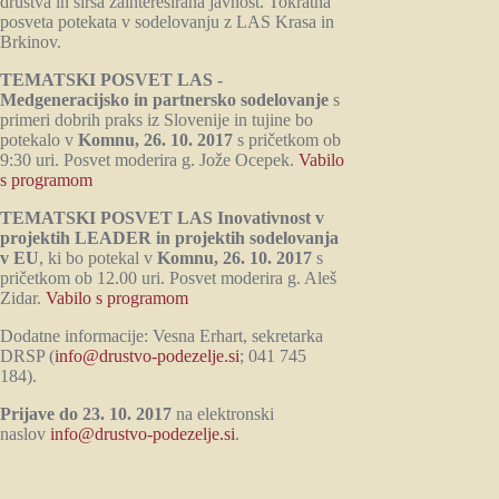
društva in širša zainteresirana javnost. Tokratna
posveta potekata v sodelovanju z LAS Krasa in
Brkinov.
TEMATSKI POSVET LAS -
Medgeneracijsko in partnersko sodelovanje
s
primeri dobrih praks iz Slovenije in tujine bo
potekalo v
Komnu, 26. 10. 2017
s pričetkom ob
9:30 uri. Posvet moderira g. Jože Ocepek.
Vabilo
s programom
TEMATSKI POSVET LAS Inovativnost v
projektih LEADER in projektih sodelovanja
v EU
, ki bo potekal v
Komnu, 26. 10. 2017
s
pričetkom ob 12.00 uri. Posvet moderira g. Aleš
Zidar.
Vabilo s programom
Dodatne informacije: Vesna Erhart, sekretarka
DRSP (
info@drustvo-podezelje.si
; 041 745
184).
Prijave do 23. 10. 2017
na elektronski
naslov
info@drustvo-podezelje.si
.