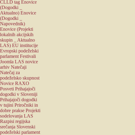
CLLD tag
Enovice
(Dogodki _
Aktualno)
Enovice
(Dogodki _
Napovednik)
Enovice (Projekti
lokalnih akcijskih
skupin _ Aktualno
LAS)
EU institucije
Evropski podeželski
parlament
Festivali
Joomla
LAS novice
arhiv
Natečaji
Natečaj za
podeželsko skupnost
Novice RAXO
Posveti
Prihajajoči
dogodki v Sloveniji
Prihajajoči dogodki
v tujini
Priročniki in
dobre prakse
Projekti
sodelovanja LAS
Razpisi
regijska
srečanja
Slovenski
podeželski parlament