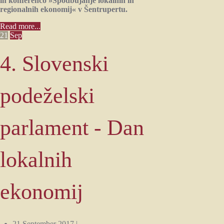
in konferenco »Spodbujanje lokalnih in
regionalnih ekonomij« v Šentrupertu.
Read more...
21
Sep
4. Slovenski
podeželski
parlament - Dan
lokalnih
ekonomij
21 September 2017 |