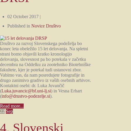
02 October 2017 |
Published in
Novice Društvo
Društvo za razvoj Slovenskega podeželja bo
konec leta obeležilo 15 let delovanja. Na spletni
strani bomo objavili kratko kronologijo
delovanja, slovesnost pa bo potekala v začetku
decembra na Oddelku za zootehniko Biotehniške
fakultete, kjer je potekal tudi ustanovni zbor.
Vabimo vas, da nam posredujete fotografije in
drugo zanimivo gradivo iz vaših osebnih arhivov.
Kontaktni osebi: dr. Luka Juvančič
(
Luka.juvancic@bf.uni-lj.si
) in Vesna Erhart
(
info@drustvo-podezelje.si
).
Read more...
22
Sep
4. Slovenski