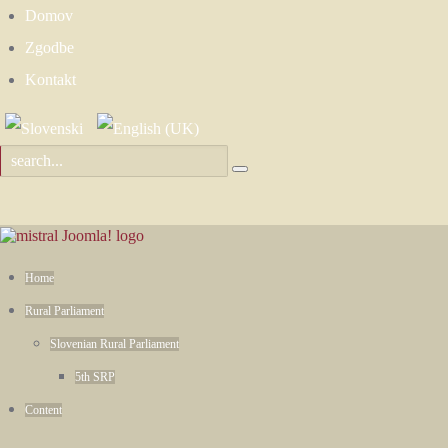
Domov
Zgodbe
Kontakt
Home
Rural Parliament
Slovenian Rural Parliament
5th SRP
Content