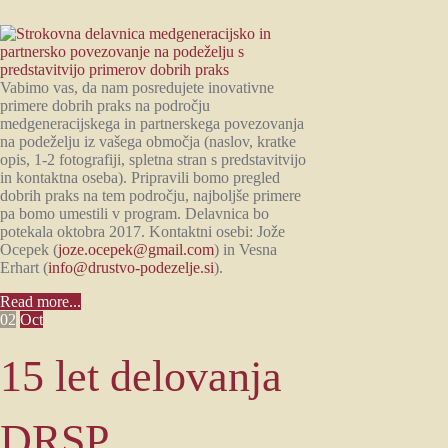
Vabimo vas, da nam posredujete inovativne
primere dobrih praks na področju
medgeneracijskega in partnerskega povezovanja
na podeželju iz vašega območja (naslov, kratke
opis, 1-2 fotografiji, spletna stran s predstavitvijo
in kontaktna oseba). Pripravili bomo pregled
dobrih praks na tem področju, najboljše primere
pa bomo umestili v program. Delavnica bo
potekala oktobra 2017. Kontaktni osebi: Jože
Ocepek (
joze.ocepek@gmail.com
) in Vesna
Erhart (
info@drustvo-podezelje.si
).
Read more...
02
Oct
15 let delovanja
DRSP