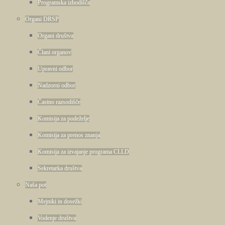
Programska izhodišča
Organi DRSP
Organi društva
Člani organov
Upravni odbor
Nadzorni odbor
Častno razsodišče
Komisija za podeželje
Komisija za prenos znanja
Komisija za izvajanje programa CLLD
Sekretarka društva
Naša pot
Mejniki in dosežki
Vodenje društva