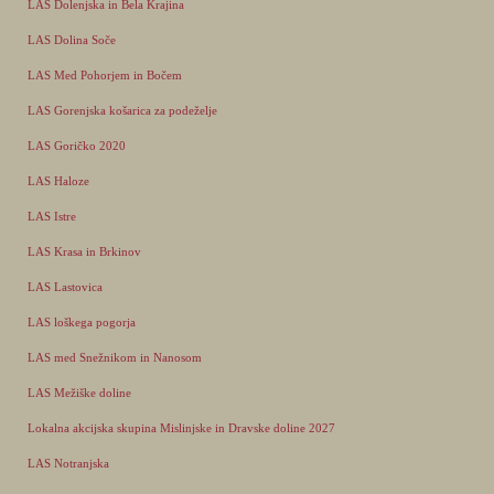
LAS Dolenjska in Bela Krajina
LAS Dolina Soče
LAS Med Pohorjem in Bočem
LAS Gorenjska košarica za podeželje
LAS Goričko 2020
LAS Haloze
LAS Istre
LAS Krasa in Brkinov
LAS Lastovica
LAS loškega pogorja
LAS med Snežnikom in Nanosom
LAS Mežiške doline
Lokalna akcijska skupina Mislinjske in Dravske doline 2027
LAS Notranjska