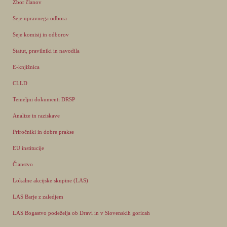
Zbor članov
Seje upravnega odbora
Seje komisij in odborov
Statut, pravilniki in navodila
E-knjižnica
CLLD
Temeljni dokumenti DRSP
Analize in raziskave
Priročniki in dobre prakse
EU institucije
Članstvo
Lokalne akcijske skupine (LAS)
LAS Barje z zaledjem
LAS Bogastvo podeželja ob Dravi in v Slovenskih goricah