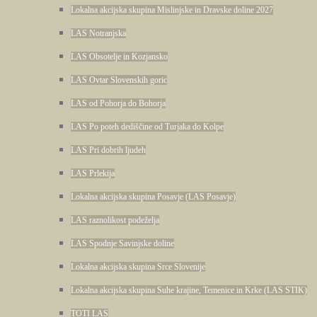
Lokalna akcijska skupina Mislinjske in Dravske doline 2027
LAS Notranjska
LAS Obsotelje in Kozjansko
LAS Ovtar Slovenskih goric
LAS od Pohorja do Bohorja
LAS Po poteh dediščine od Turjaka do Kolpe
LAS Pri dobrih ljudeh
LAS Prlekija
Lokalna akcijska skupina Posavje (LAS Posavje)
LAS raznolikost podeželja
LAS Spodnje Savinjske doline
Lokalna akcijska skupina Srce Slovenije
Lokalna akcijska skupina Suhe krajine, Temenice in Krke (LAS STIK)
TOTI LAS