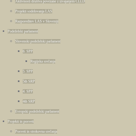
Aktivnosti društva povezane z izvajanjem CLLD
Projekti sodelovanja LAS
Razporeditev LAS v Sloveniji
Podeželski parlament
Slovenski podeželski parlament
6. SPP
Regijska srečanja
5. SPP
5th SRP
4. SPP
4th SRP
Evropski podeželski parlament
Projekti in posveti
Posveti in strokovna srečanja