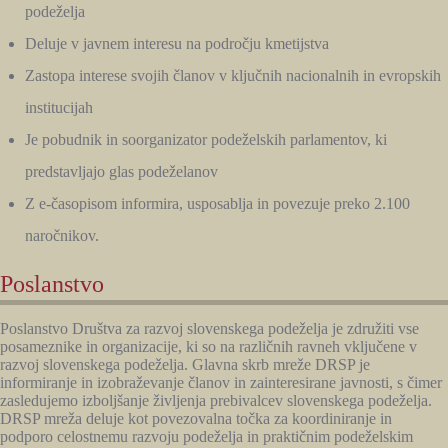
podeželja
Deluje v javnem interesu na področju kmetijstva
Zastopa interese svojih članov v ključnih nacionalnih in evropskih
institucijah
Je pobudnik in soorganizator podeželskih parlamentov, ki
predstavljajo glas podeželanov
Z e-časopisom informira, usposablja in povezuje preko 2.100
naročnikov.
Poslanstvo
Poslanstvo Društva za razvoj slovenskega podeželja je združiti vse
posameznike in organizacije, ki so na različnih ravneh vključene v
razvoj slovenskega podeželja. Glavna skrb mreže DRSP je
informiranje in izobraževanje članov in zainteresirane javnosti, s čimer
zasledujemo izboljšanje življenja prebivalcev slovenskega podeželja.
DRSP mreža deluje kot povezovalna točka za koordiniranje in
podporo celostnemu razvoju podeželja in praktičnim podeželskim