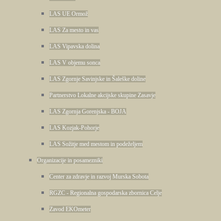
LAS UE Ormož
LAS Za mesto in vas
LAS Vipavska dolina
LAS V objemu sonca
LAS Zgornje Savinjske in Šaleške doline
Partnerstvo Lokalne akcijske skupine Zasavje
LAS Zgornja Gorenjska - BOJA
LAS Kozjak-Pohorje
LAS Sožitje med mestom in podeželjem
Organizacije in posamezniki
Center za zdravje in razvoj Murska Sobota
RGZC - Regionalna gospodarska zbornica Celje
Zavod EKOmeter