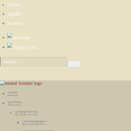
Domov
Zgodbe
Kontakt
Domov
O društvu
Cilji in izhodišča
Poslanstvo in cilji