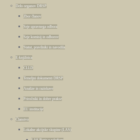
Delo organov DRSP
Zbor članov
Seje upravnega odbora
Seje komisij in odborov
Statut, pravilniki in navodila
E-knjižnica
CLLD
Temeljni dokumenti DRSP
Analize in raziskave
Priročniki in dobre prakse
EU institucije
Članstvo
Lokalne akcijske skupine (LAS)
LAS Barje z zaledjem