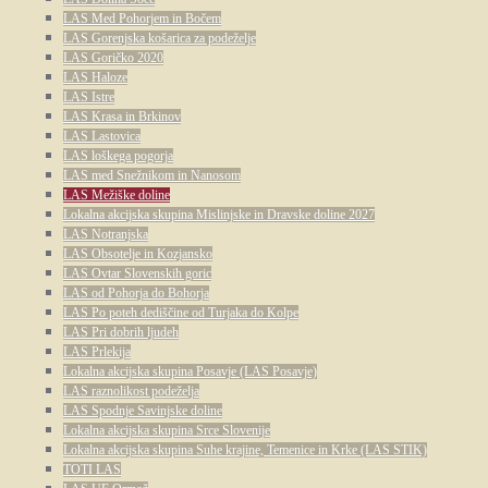
LAS Med Pohorjem in Bočem
LAS Gorenjska košarica za podeželje
LAS Goričko 2020
LAS Haloze
LAS Istre
LAS Krasa in Brkinov
LAS Lastovica
LAS loškega pogorja
LAS med Snežnikom in Nanosom
LAS Mežiške doline
Lokalna akcijska skupina Mislinjske in Dravske doline 2027
LAS Notranjska
LAS Obsotelje in Kozjansko
LAS Ovtar Slovenskih goric
LAS od Pohorja do Bohorja
LAS Po poteh dediščine od Turjaka do Kolpe
LAS Pri dobrih ljudeh
LAS Prlekija
Lokalna akcijska skupina Posavje (LAS Posavje)
LAS raznolikost podeželja
LAS Spodnje Savinjske doline
Lokalna akcijska skupina Srce Slovenije
Lokalna akcijska skupina Suhe krajine, Temenice in Krke (LAS STIK)
TOTI LAS