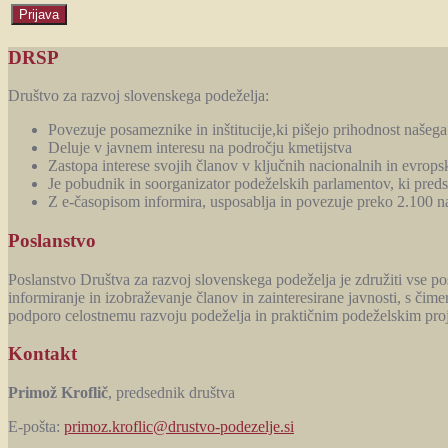
DRSP
Društvo za razvoj slovenskega podeželja:
Povezuje posameznike in inštitucije,ki pišejo prihodnost našega
Deluje v javnem interesu na področju kmetijstva
Zastopa interese svojih članov v ključnih nacionalnih in evropsk
Je pobudnik in soorganizator podeželskih parlamentov, ki preds
Z e-časopisom informira, usposablja in povezuje preko 2.100 n
Poslanstvo
Poslanstvo Društva za razvoj slovenskega podeželja je združiti vse p
informiranje in izobraževanje članov in zainteresirane javnosti, s či
podporo celostnemu razvoju podeželja in praktičnim podeželskim pr
Kontakt
Primož Kroflič
, predsednik društva
E-pošta:
primoz.kroflic@drustvo-podezelje.si