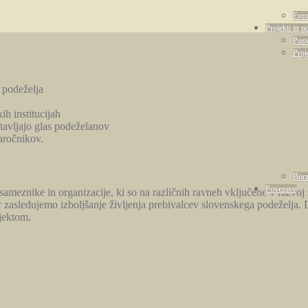
Evro
Projekti in p
Posv
Proj
 podeželja
ih institucijah
tavljajo glas podeželanov
aročnikov.
Borz
Povezave
osameznike in organizacije, ki so na različnih ravneh vključene v razv
mer zasledujemo izboljšanje življenja prebivalcev slovenskega podeželja
ojektom.