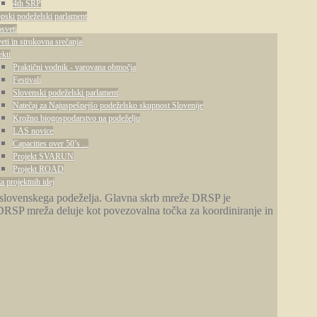
4th SRP
pski podeželski parlament
osveti
eti in strokovna srečanja
ekti
Praktični vodnik - varovana območja
Festivali
Slovenski podeželski parlament
Natečaj za Najuspešnejšo podeželsko skupnost Slovenije
Krožno biogospodarstvo na podeželju
LAS novice
Capacities over 50’s ...
Projekt SVARUN
Projekt ROAD
a projektnih idej
oj slovenskega podeželja. Glavna skrb mreže DRSP je
. DRSP mreža deluje kot povezovalna točka za koordiniranje in