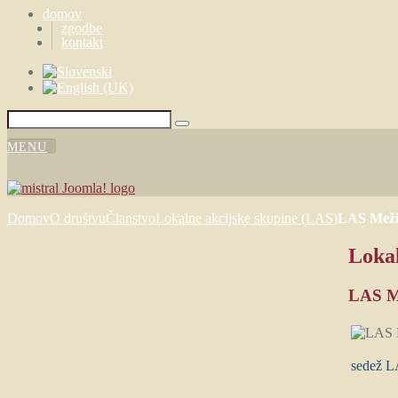
domov
zgodbe
kontakt
Domov
O društvu
Članstvo
Lokalne akcijske skupine (LAS)
LAS Mežiš
Lokal
LAS Me
sedež L