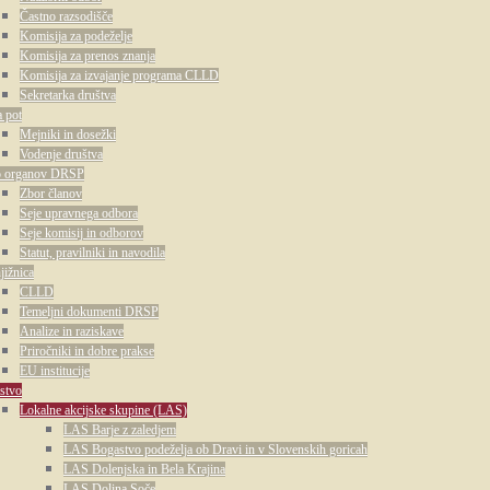
Častno razsodišče
Komisija za podeželje
Komisija za prenos znanja
Komisija za izvajanje programa CLLD
Sekretarka društva
 pot
Mejniki in dosežki
Vodenje društva
o organov DRSP
Zbor članov
Seje upravnega odbora
Seje komisij in odborov
Statut, pravilniki in navodila
jižnica
CLLD
Temeljni dokumenti DRSP
Analize in raziskave
Priročniki in dobre prakse
EU institucije
stvo
Lokalne akcijske skupine (LAS)
LAS Barje z zaledjem
LAS Bogastvo podeželja ob Dravi in v Slovenskih goricah
LAS Dolenjska in Bela Krajina
LAS Dolina Soče