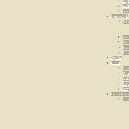
Prij
Arhi
Glas
Napovednik
Ne s
Nate
Razp
Prih
Prih
Zgodbe
CLLD
Prav
Drug
Akti
Proj
Razp
Podeželski p
Slov