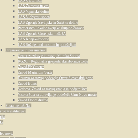
LAS UE Ormož
LAS Za mesto in vas
LAS Vipavska dolina
LAS V objemu sonca
LAS Zgornje Savinjske in Šaleške doline
Partnerstvo Lokalne akcijske skupine Zasavje
LAS Zgornja Gorenjska - BOJA
LAS Kozjak-Pohorje
LAS Sožitje med mestom in podeželjem
Organizacije in posamezniki
Center za zdravje in razvoj Murska Sobota
RGZC - Regionalna gospodarska zbornica Celje
Zavod EKOmeter
Zavod Marianum Veržej
Društvo za razvoj podeželja Ovtar Slovenskih goric
Zavod Buinc
Vedoma, Zavod za razvoj znanja in podjetništva
Visoka šola za upravljanje podeželja Grm Novo mesto
Zavod Dobra družba
Postanite naš član
stvo v institucijah
rija
tka
led novic