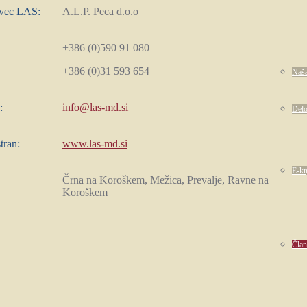
avec LAS:
A.L.P. Peca d.o.o
+386 (0)590 91 080
+386 (0)31 593 654
Naša
:
info@las-md.si
Del
tran:
www.las-md.si
E-kn
Črna na Koroškem, Mežica, Prevalje, Ravne na
Koroškem
Član