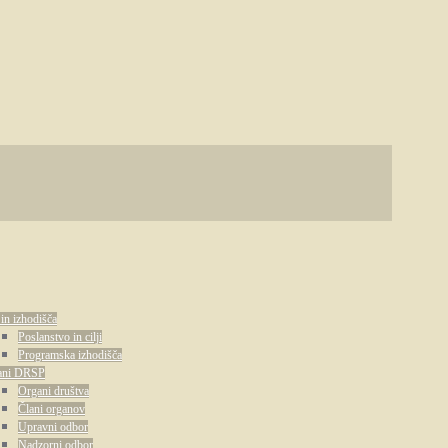
 in izhodišča
Poslanstvo in cilji
Programska izhodišča
ani DRSP
Organi društva
Člani organov
Upravni odbor
Nadzorni odbor