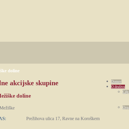
ke doline
ne akcijske skupine
Domov
O društvu
Cilji
žiške doline
Org
AS:
Prežihova ulica 17, Ravne na Koroškem