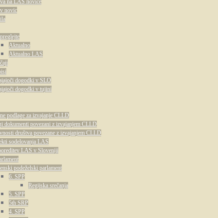
ava na LAS novice
v novic
ila
preglejte
Aktualno
Aktualno LAS
čaji
isi
ajajoči dogodki v SLO
ajajoči dogodki v tujini
ne podlage za izvajanje CLLD
i dokumenti povezani z izvajanjem CLLD
vnosti društva povezane z izvajanjem CLLD
ekti sodelovanja LAS
oreditev LAS v Sloveniji
arlament
enski podeželski parlament
6. SPP
Regijska srečanja
5. SPP
5th SRP
4. SPP