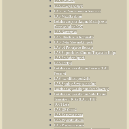
LAS Lastovica
LAS loškega pogorja
LAS med Snežnikom in Nanosom
LAS Mežiške doline
Lokalna akcijska skupina Mislinjske in
Dravske doline 2027
LAS Notranjska
LAS Obsotelje in Kozjansko
LAS Ovtar Slovenskih goric
LAS od Pohorja do Bohorja
LAS Po poteh dediščine od Turjaka do Kolpe
LAS Pri dobrih ljudeh
LAS Prlekija
Lokalna akcijska skupina Posavje (LAS
Posavje)
LAS raznolikost podeželja
LAS Spodnje Savinjske doline
Lokalna akcijska skupina Srce Slovenije
Lokalna akcijska skupina Suhe krajine,
Temenice in Krke (LAS STIK)
TOTI LAS
LAS UE Ormož
LAS Za mesto in vas
LAS Vipavska dolina
LAS V objemu sonca