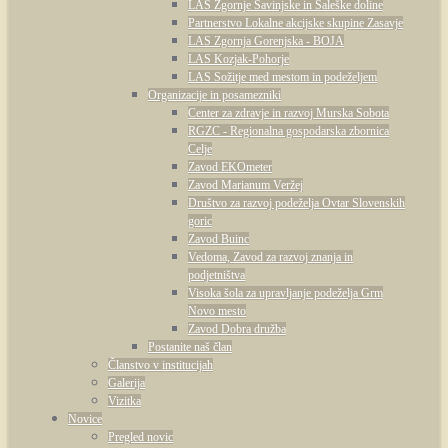
LAS Zgornje Savinjske in Šaleške doline
Partnerstvo Lokalne akcijske skupine Zasavje
LAS Zgornja Gorenjska - BOJA
LAS Kozjak-Pohorje
LAS Sožitje med mestom in podeželjem
Organizacije in posamezniki
Center za zdravje in razvoj Murska Sobota
RGZC - Regionalna gospodarska zbornica
Celje
Zavod EKOmeter
Zavod Marianum Veržej
Društvo za razvoj podeželja Ovtar Slovenskih
goric
Zavod Buinc
Vedoma, Zavod za razvoj znanja in
podjetništva
Visoka šola za upravljanje podeželja Grm
Novo mesto
Zavod Dobra družba
Postanite naš član
Članstvo v institucijah
Galerija
Vizitka
Novice
Pregled novic