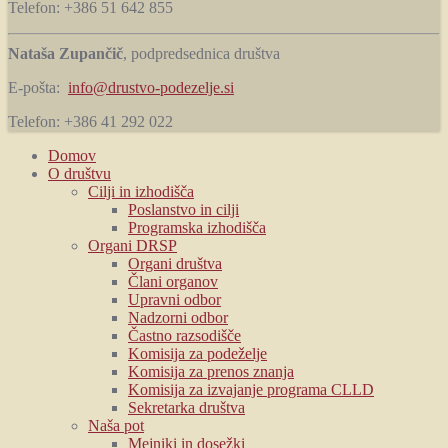
Telefon: +386 51 642 855
Nataša Zupančič
, podpredsednica društva
E-pošta:
info@drustvo-podezelje.si
Telefon: +386 41 292 022
Domov
O društvu
Cilji in izhodišča
Poslanstvo in cilji
Programska izhodišča
Organi DRSP
Organi društva
Člani organov
Upravni odbor
Nadzorni odbor
Častno razsodišče
Komisija za podeželje
Komisija za prenos znanja
Komisija za izvajanje programa CLLD
Sekretarka društva
Naša pot
Mejniki in dosežki