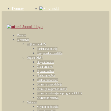
Domov
Zgodbe
Kontakt
Domov
O društvu
Cilji in izhodišča
Poslanstvo in cilji
Programska izhodišča
Organi DRSP
Organi društva
Člani organov
Upravni odbor
Nadzorni odbor
Častno razsodišče
Komisija za podeželje
Komisija za prenos znanja
Komisija za izvajanje programa CLLD
Sekretarka društva
Naša pot
Mejniki in dosežki