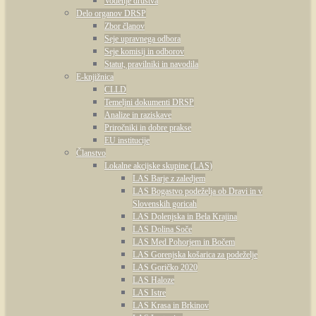
Vodenje društva
Delo organov DRSP
Zbor članov
Seje upravnega odbora
Seje komisij in odborov
Statut, pravilniki in navodila
E-knjižnica
CLLD
Temeljni dokumenti DRSP
Analize in raziskave
Priročniki in dobre prakse
EU institucije
Članstvo
Lokalne akcijske skupine (LAS)
LAS Barje z zaledjem
LAS Bogastvo podeželja ob Dravi in v
Slovenskih goricah
LAS Dolenjska in Bela Krajina
LAS Dolina Soče
LAS Med Pohorjem in Bočem
LAS Gorenjska košarica za podeželje
LAS Goričko 2020
LAS Haloze
LAS Istre
LAS Krasa in Brkinov