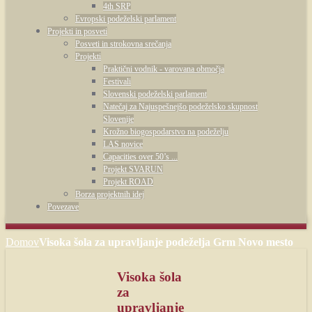
4th SRP
Evropski podeželski parlament
Projekti in posveti
Posveti in strokovna srečanja
Projekti
Praktični vodnik - varovana območja
Festivali
Slovenski podeželski parlament
Natečaj za Najuspešnejšo podeželsko skupnost
Slovenije
Krožno biogospodarstvo na podeželju
LAS novice
Capacities over 50’s ...
Projekt SVARUN
Projekt ROAD
Borza projektnih idej
Povezave
Domov
Visoka šola za upravljanje podeželja Grm Novo mesto
Visoka šola
za
upravljanje