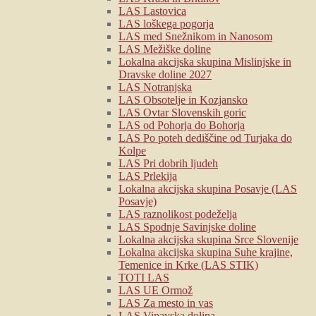
LAS Lastovica
LAS loškega pogorja
LAS med Snežnikom in Nanosom
LAS Mežiške doline
Lokalna akcijska skupina Mislinjske in
Dravske doline 2027
LAS Notranjska
LAS Obsotelje in Kozjansko
LAS Ovtar Slovenskih goric
LAS od Pohorja do Bohorja
LAS Po poteh dediščine od Turjaka do
Kolpe
LAS Pri dobrih ljudeh
LAS Prlekija
Lokalna akcijska skupina Posavje (LAS
Posavje)
LAS raznolikost podeželja
LAS Spodnje Savinjske doline
Lokalna akcijska skupina Srce Slovenije
Lokalna akcijska skupina Suhe krajine,
Temenice in Krke (LAS STIK)
TOTI LAS
LAS UE Ormož
LAS Za mesto in vas
LAS Vipavska dolina