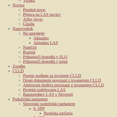
Vizitka
Novice
Pregled novic
Prijava na LAS novice
Arhiv novic
Glasila
Napovednik
Ne spreglejte
Aktualno
Aktualno LAS
Natečaji
Razpisi
Prihajajoči dogodki v SLO
Prihajajoči dogodki v tujini
Zgodbe
CLLD
Pravne podlage za izvajanje CLLD
Drugi dokumenti povezani z izvajanjem CLLD
Aktivnosti društva povezane z izvajanjem CLLD
Projekti sodelovanja LAS
Razporeditev LAS v Sloveniji
Podeželski parlament
Slovenski podeželski parlament
6. SPP
Regijska srečanja