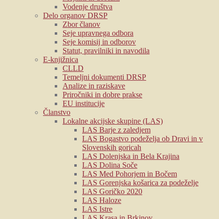
Vodenje društva
Delo organov DRSP
Zbor članov
Seje upravnega odbora
Seje komisij in odborov
Statut, pravilniki in navodila
E-knjižnica
CLLD
Temeljni dokumenti DRSP
Analize in raziskave
Priročniki in dobre prakse
EU institucije
Članstvo
Lokalne akcijske skupine (LAS)
LAS Barje z zaledjem
LAS Bogastvo podeželja ob Dravi in v
Slovenskih goricah
LAS Dolenjska in Bela Krajina
LAS Dolina Soče
LAS Med Pohorjem in Bočem
LAS Gorenjska košarica za podeželje
LAS Goričko 2020
LAS Haloze
LAS Istre
LAS Krasa in Brkinov