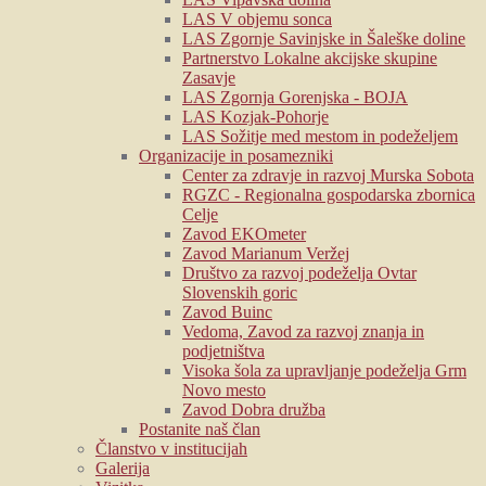
LAS V objemu sonca
LAS Zgornje Savinjske in Šaleške doline
Partnerstvo Lokalne akcijske skupine
Zasavje
LAS Zgornja Gorenjska - BOJA
LAS Kozjak-Pohorje
LAS Sožitje med mestom in podeželjem
Organizacije in posamezniki
Center za zdravje in razvoj Murska Sobota
RGZC - Regionalna gospodarska zbornica
Celje
Zavod EKOmeter
Zavod Marianum Veržej
Društvo za razvoj podeželja Ovtar
Slovenskih goric
Zavod Buinc
Vedoma, Zavod za razvoj znanja in
podjetništva
Visoka šola za upravljanje podeželja Grm
Novo mesto
Zavod Dobra družba
Postanite naš član
Članstvo v institucijah
Galerija