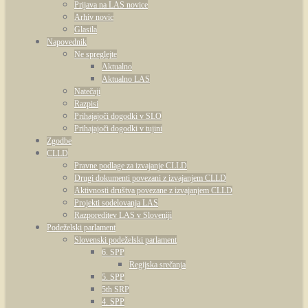
Prijava na LAS novice
Arhiv novic
Glasila
Napovednik
Ne spreglejte
Aktualno
Aktualno LAS
Natečaji
Razpisi
Prihajajoči dogodki v SLO
Prihajajoči dogodki v tujini
Zgodbe
CLLD
Pravne podlage za izvajanje CLLD
Drugi dokumenti povezani z izvajanjem CLLD
Aktivnosti društva povezane z izvajanjem CLLD
Projekti sodelovanja LAS
Razporeditev LAS v Sloveniji
Podeželski parlament
Slovenski podeželski parlament
6. SPP
Regijska srečanja
5. SPP
5th SRP
4. SPP