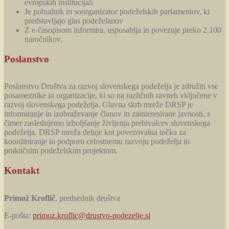
evropskih institucijah
Je pobudnik in soorganizator podeželskih parlamentov, ki
predstavljajo glas podeželanov
Z e-časopisom informira, usposablja in povezuje preko 2.100
naročnikov.
Poslanstvo
Poslanstvo Društva za razvoj slovenskega podeželja je združiti vse
posameznike in organizacije, ki so na različnih ravneh vključene v
razvoj slovenskega podeželja. Glavna skrb mreže DRSP je
informiranje in izobraževanje članov in zainteresirane javnosti, s
čimer zasledujemo izboljšanje življenja prebivalcev slovenskega
podeželja. DRSP mreža deluje kot povezovalna točka za
koordiniranje in podporo celostnemu razvoju podeželja in
praktičnim podeželskim projektom.
Kontakt
Primož Kroflič
, predsednik društva
E-pošta:
primoz.kroflic@drustvo-podezelje.si