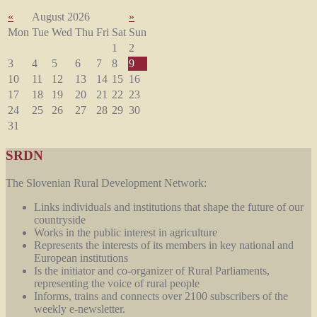
«
August 2026
»
Mon
Tue
Wed
Thu
Fri
Sat
Sun
1
2
3
4
5
6
7
8
9
10
11
12
13
14
15
16
17
18
19
20
21
22
23
24
25
26
27
28
29
30
31
SRDN
The Slovenian Rural Development Network:
Links individuals and institutions that shape the future of our
countryside
Works in the public interest in agriculture
Represents the interests of its members in key national and
European institutions
Is the initiator and co-organizer of Rural Parliaments,
representing the voice of rural people
Informs, trains and connects over 2100 subscribers of the
weekly e-newsletter.