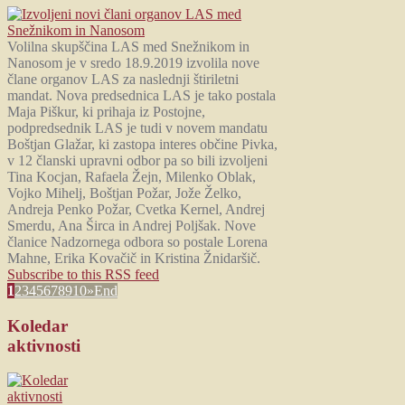
Volilna skupščina LAS med Snežnikom in
Nanosom je v sredo 18.9.2019 izvolila nove
člane organov LAS za naslednji štiriletni
mandat. Nova predsednica LAS je tako postala
Maja Piškur, ki prihaja iz Postojne,
podpredsednik LAS je tudi v novem mandatu
Boštjan Glažar, ki zastopa interes občine Pivka,
v 12 članski upravni odbor pa so bili izvoljeni
Tina Kocjan, Rafaela Žejn, Milenko Oblak,
Vojko Mihelj, Boštjan Požar, Jože Želko,
Andreja Penko Požar, Cvetka Kernel, Andrej
Smerdu, Ana Širca in Andrej Poljšak. Nove
članice Nadzornega odbora so postale Lorena
Mahne, Erika Kovačič in Kristina Žnidaršič.
Subscribe to this RSS feed
1
2
3
4
5
6
7
8
9
10
»
End
Koledar
aktivnosti