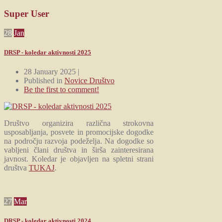
Super User
28
Jan
DRSP - koledar aktivnosti 2025
28 January 2025 |
Published in
Novice Društvo
Be the first to comment!
Društvo organizira različna strokovna
usposabljanja, posvete in promocijske dogodke
na področju razvoja podeželja. Na dogodke so
vabljeni člani društva in širša zainteresirana
javnost. Koledar je objavljen na spletni strani
društva
TUKAJ
.
27
Mar
DRSP - koledar aktivnosti 2024