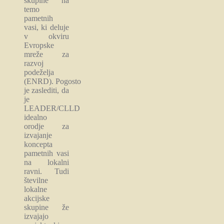
skupine na
temo
pametnih
vasi, ki deluje
v okviru
Evropske
mreže za
razvoj
podeželja
(ENRD). Pogosto
je zaslediti, da
je
LEADER/CLLD
idealno
orodje za
izvajanje
koncepta
pametnih vasi
na lokalni
ravni. Tudi
številne
lokalne
akcijske
skupine že
izvajajo