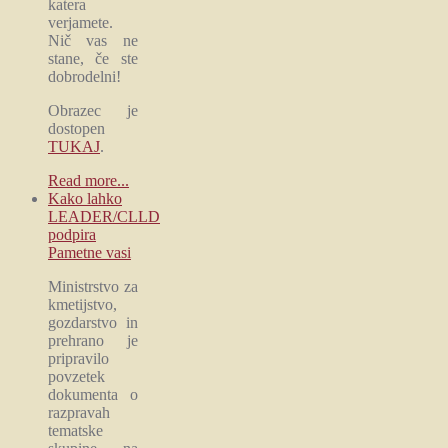
katera
verjamete.
Nič vas ne
stane, če ste
dobrodelni!
Obrazec je
dostopen
TUKAJ
.
Read more...
Kako lahko
LEADER/CLLD
podpira
Pametne vasi
Ministrstvo za
kmetijstvo,
gozdarstvo in
prehrano je
pripravilo
povzetek
dokumenta o
razpravah
tematske