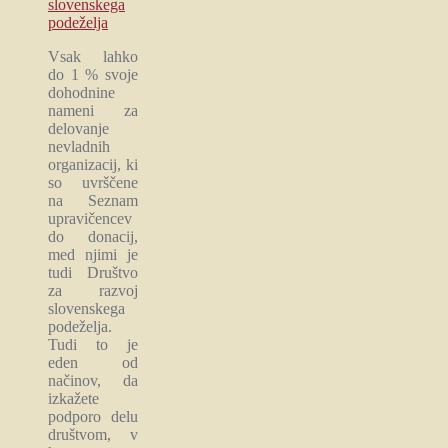
slovenskega
podeželja
Vsak lahko
do 1 % svoje
dohodnine
nameni za
delovanje
nevladnih
organizacij, ki
so uvrščene
na Seznam
upravičencev
do donacij,
med njimi je
tudi Društvo
za razvoj
slovenskega
podeželja.
Tudi to je
eden od
načinov, da
izkažete
podporo delu
društvom, v