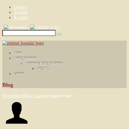
Domov
Zgodbe
Kontakt
Home
Rural Parliament
Slovenian Rural Parliament
5th SRP
Content
Blog
Home
Blog
Blog Category
Super User