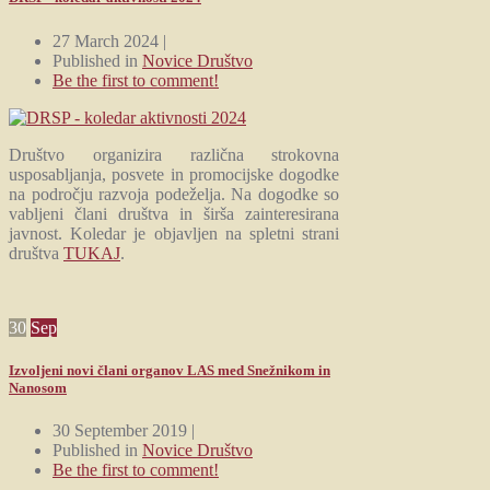
27 March 2024 |
Published in
Novice Društvo
Be the first to comment!
Društvo organizira različna strokovna
usposabljanja, posvete in promocijske dogodke
na področju razvoja podeželja. Na dogodke so
vabljeni člani društva in širša zainteresirana
javnost. Koledar je objavljen na spletni strani
društva
TUKAJ
.
30
Sep
Izvoljeni novi člani organov LAS med Snežnikom in
Nanosom
30 September 2019 |
Published in
Novice Društvo
Be the first to comment!