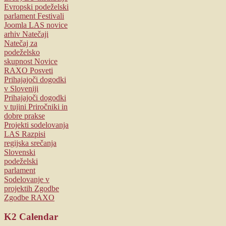
Evropski podeželski
parlament
Festivali
Joomla
LAS novice
arhiv
Natečaji
Natečaj za
podeželsko
skupnost
Novice
RAXO
Posveti
Prihajajoči dogodki
v Sloveniji
Prihajajoči dogodki
v tujini
Priročniki in
dobre prakse
Projekti sodelovanja
LAS
Razpisi
regijska srečanja
Slovenski
podeželski
parlament
Sodelovanje v
projektih
Zgodbe
Zgodbe RAXO
K2
Calendar