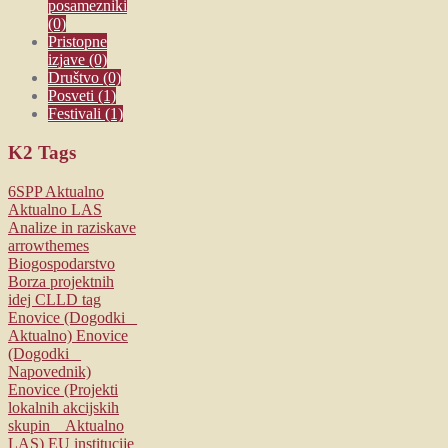
posamezniki
(0)
Pristopne
izjave
(0)
Društvo
(0)
Posveti
(1)
Festivali
(1)
K2
Tags
6SPP
Aktualno
Aktualno LAS
Analize in raziskave
arrowthemes
Biogospodarstvo
Borza projektnih
idej
CLLD tag
Enovice (Dogodki _
Aktualno)
Enovice
(Dogodki _
Napovednik)
Enovice (Projekti
lokalnih akcijskih
skupin _ Aktualno
LAS)
EU institucije