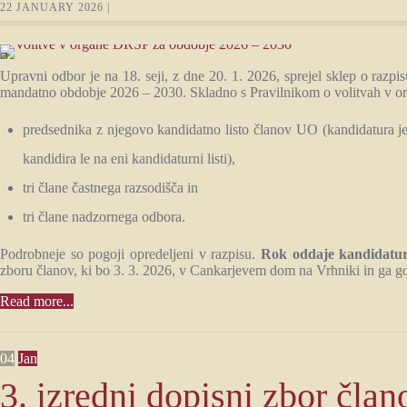
22 JANUARY 2026 |
Upravni odbor je na 18. seji, z dne 20. 1. 2026, sprejel sklep o razp
mandatno obdobje 2026 – 2030. Skladno s Pravilnikom o volitvah v org
predsednika z njegovo kandidatno listo članov UO (kandidatura je
kandidira le na eni kandidaturni listi),
tri člane častnega razsodišča in
tri člane nadzornega odbora.
Podrobneje so pogoji opredeljeni v razpisu.
Rok oddaje kandidatur 
zboru članov, ki bo 3. 3. 2026, v Cankarjevem dom na Vrhniki in ga g
Read more...
04
Jan
3. izredni dopisni zbor č