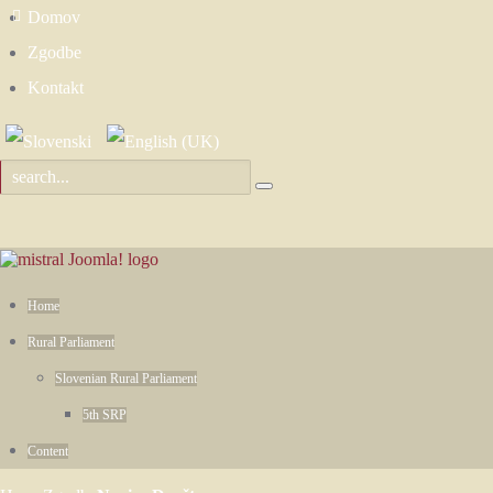
Domov
Zgodbe
Kontakt
Home
Rural Parliament
Slovenian Rural Parliament
5th SRP
Content