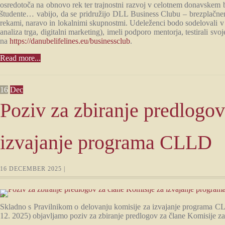
osredotoča na obnovo rek ter trajnostni razvoj v celotnem donavskem b
študente… vabijo, da se pridružijo DLL Business Clubu – brezplačnem
rekami, naravo in lokalnimi skupnostmi. Udeleženci bodo sodelovali v 4
analiza trga, digitalni marketing), imeli podporo mentorja, testirali s
na
https://danubelifelines.eu/businessclub
.
Read more...
16
Dec
Poziv za zbiranje predlogov
izvajanje programa CLLD
16 DECEMBER 2025 |
Skladno s Pravilnikom o delovanju komisije za izvajanje programa 
12. 2025) objavljamo poziv za zbiranje predlogov za člane Komisije