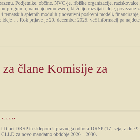
azenu. Podjetnike, občine, NVO-je, ribiške organizacije, raziskovalce,
u programu, namenjenemu vsem, ki želijo razvijati ideje, povezane z
 tematskih spletnih modulih (inovativni poslovni modeli, financiranje,
voje ideje … Rok prijave je 20. december 2025, več informacij pa najdete
 za člane Komisije za
CLLD pri DRSP in sklepom Upravnega odbora DRSP (17. seja, z dne 9.
 za CLLD za novo mandatno obdobje 2026 – 2030.