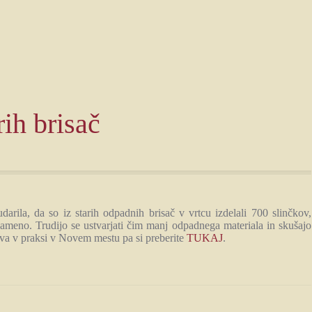
rih brisač
rila, da so iz starih odpadnih brisač v vrtcu izdelali 700 slinčkov,
. zameno. Trudijo se ustvarjati čim manj odpadnega materiala in skušajo
va v praksi v Novem mestu pa si preberite
TUKAJ
.