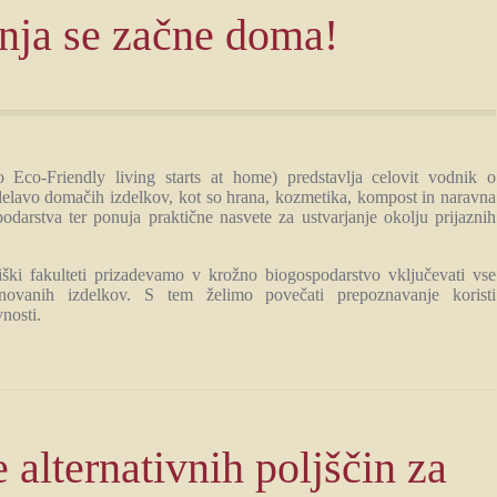
enja se začne doma!
 Eco-Friendly living starts at home) predstavlja celovit vodnik o
delavo domačih izdelkov, kot so hrana, kozmetika, kompost in naravna
arstva ter ponuja praktične nasvete za ustvarjanje okolju prijaznih
ški fakulteti prizadevamo v krožno biogospodarstvo vključevati vse
osnovanih izdelkov. S tem želimo povečati prepoznavanje koristi
vnosti.
alternativnih poljščin za