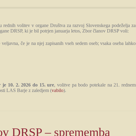
isu rednih volitev v organe Društva za razvoj Slovenskega podeželja za
ane DRSP, ki je bil potrjen januarja letos, Zbor članov DRSP voli:
 veljavna, če je na njej zapisanih vseh sedem oseb; vsaka oseba lahko
je 10. 2. 2026 do 15. ure
, volitve pa bodo potekale na 21. rednem
osti LAS Barje z zaledjem (
vabilo
).
lanov DRSP – sprememba