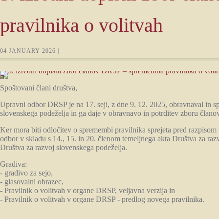
pravilnika o volitvah
04 JANUARY 2026 |
Spoštovani člani društva,
Upravni odbor DRSP je na 17. seji, z dne 9. 12. 2025, obravnaval in sp
slovenskega podeželja in ga daje v obravnavo in potrditev zboru članov
Ker mora biti odločitev o spremembi pravilnika sprejeta pred razpiso
odbor v skladu s 14., 15. in 20. členom temeljnega akta Društva za raz
Društva za razvoj slovenskega podeželja.
Gradiva:
- gradivo za sejo,
- glasovalni obrazec,
- Pravilnik o volitvah v organe DRSP, veljavna verzija in
- Pravilnik o volitvah v organe DRSP - predlog novega pravilnika.