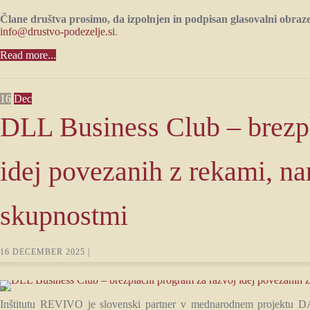
Člane društva prosimo, da izpolnjen in podpisan glasovalni obrazec
info@drustvo-podezelje.si
.
Read more...
16
Dec
DLL Business Club – brezpl
idej povezanih z rekami, na
skupnostmi
16 DECEMBER 2025 |
Inštitutu REVIVO je slovenski partner v mednarodnem projektu DA