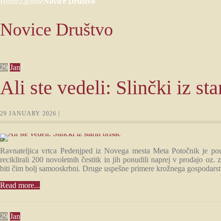
Home
Zgodbe
Novice Društvo
Novice Društvo
29
Jan
Ali ste vedeli: Slinčki iz sta
29 JANUARY 2026 |
Ravnateljica vrtca Pedenjped iz Novega mesta Meta Potočnik je pouda
reciklirali 200 novoletnih čestitk in jih ponudili naprej v prodajo oz
biti čim bolj samooskrbni. Druge uspešne primere krožnega gospodarst
Read more...
29
Jan