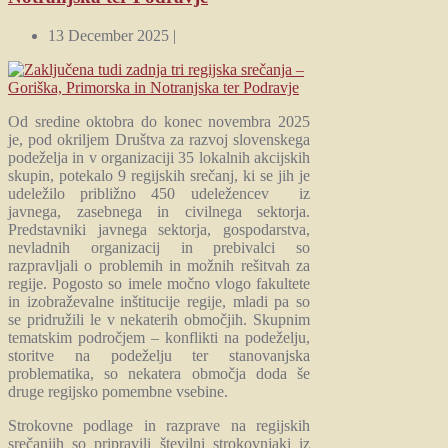
13 December 2025 |
Od sredine oktobra do konec novembra 2025
je, pod okriljem Društva za razvoj slovenskega
podeželja in v organizaciji 35 lokalnih akcijskih
skupin, potekalo 9 regijskih srečanj, ki se jih je
udeležilo približno 450 udeležencev iz
javnega, zasebnega in civilnega sektorja.
Predstavniki javnega sektorja, gospodarstva,
nevladnih organizacij in prebivalci so
razpravljali o problemih in možnih rešitvah za
regije. Pogosto so imele močno vlogo fakultete
in izobraževalne inštitucije regije, mladi pa so
se pridružili le v nekaterih območjih. Skupnim
tematskim področjem – konflikti na podeželju,
storitve na podeželju ter stanovanjska
problematika, so nekatera območja doda še
druge regijsko pomembne vsebine.
Strokovne podlage in razprave na regijskih
srečanjih so pripravili številni strokovnjaki iz