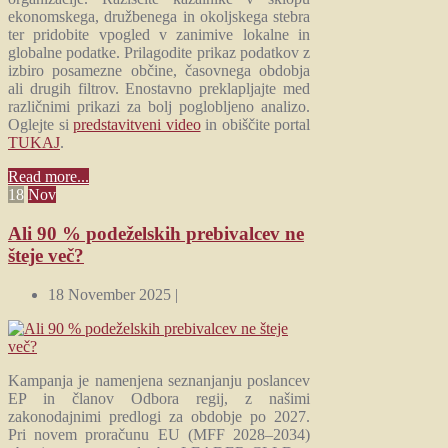
ekonomskega, družbenega in okoljskega stebra
ter pridobite vpogled v zanimive lokalne in
globalne podatke. Prilagodite prikaz podatkov z
izbiro posamezne občine, časovnega obdobja
ali drugih filtrov. Enostavno preklapljajte med
različnimi prikazi za bolj poglobljeno analizo.
Oglejte si
predstavitveni video
in obiščite portal
TUKAJ
.
Read more...
18
Nov
Ali 90 % podeželskih prebivalcev ne
šteje več?
18 November 2025 |
Kampanja je namenjena seznanjanju poslancev
EP in članov Odbora regij, z našimi
zakonodajnimi predlogi za obdobje po 2027.
Pri novem proračunu EU (MFF 2028–2034)