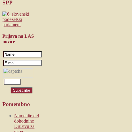
SPP
Prijava
na LAS
novice
Pomembno
Namenite del
dohodnine
Društvu za
razvoj