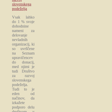
slovenskega
podeželja
Vsak lahko
do 1 % svoje
dohodnine
nameni za
delovanje
nevladnih
organizacij, ki
so uvrščene
na Seznam
upravičencev
do donacij,
med njimi je
tudi Društvo
za razvoj
slovenskega
podeželja.
Tudi to je
eden od
načinov, da
izkažete
podporo delu
društvom, v