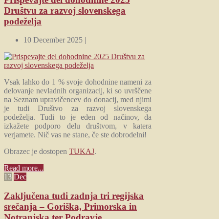
Društvu za razvoj slovenskega
podeželja
10 December 2025 |
Vsak lahko do 1 % svoje dohodnine nameni za
delovanje nevladnih organizacij, ki so uvrščene
na Seznam upravičencev do donacij, med njimi
je tudi Društvo za razvoj slovenskega
podeželja. Tudi to je eden od načinov, da
izkažete podporo delu društvom, v katera
verjamete. Nič vas ne stane, če ste dobrodelni!
Obrazec je dostopen
TUKAJ
.
Read more...
13
Dec
Zaključena tudi zadnja tri regijska
srečanja – Goriška, Primorska in
Notranjska ter Podravje