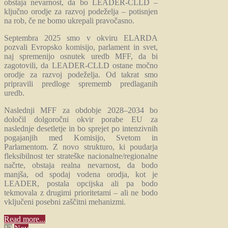
obstaja nevarnost, da bo LEADER-CLLD –
ključno orodje za razvoj podeželja – potisnjen
na rob, če ne bomo ukrepali pravočasno.
Septembra 2025 smo v okviru ELARDA
pozvali Evropsko komisijo, parlament in svet,
naj spremenijo osnutek uredb MFF, da bi
zagotovili, da LEADER-CLLD ostane močno
orodje za razvoj podeželja. Od takrat smo
pripravili predloge sprememb predlaganih
uredb.
Naslednji MFF za obdobje 2028–2034 bo
določil dolgoročni okvir porabe EU za
naslednje desetletje in bo sprejet po intenzivnih
pogajanjih med Komisijo, Svetom in
Parlamentom. Z novo strukturo, ki poudarja
fleksibilnost ter strateške nacionalne/regionalne
načrte, obstaja realna nevarnost, da bodo
manjša, od spodaj vodena orodja, kot je
LEADER, postala opcijska ali pa bodo
tekmovala z drugimi prioritetami – ali ne bodo
vključeni posebni zaščitni mehanizmi.
Read more...