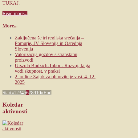
TUKAJ
.
Read more...
More...
Zaključena še tri regijska srečanja –
Pomurje, JV Slovenija in Osrednja
Slovenija
Valorizacija gozdov s stranskimi
proizvodi
Urszula Budzich-Tabor - Razvoj, ki ga
vodi skupnost, v praksi
2. online Zajtrk za obnovitelje vasi, 4. 12.
2025
Start
«
1
2
3
4
5
6
7
8
9
10
»
End
Koledar
aktivnosti