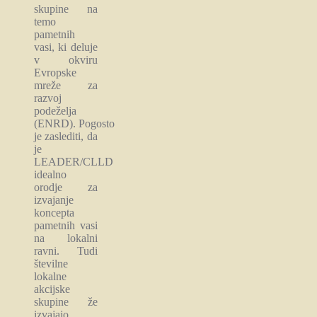
skupine na
temo
pametnih
vasi, ki deluje
v okviru
Evropske
mreže za
razvoj
podeželja
(ENRD). Pogosto
je zaslediti, da
je
LEADER/CLLD
idealno
orodje za
izvajanje
koncepta
pametnih vasi
na lokalni
ravni. Tudi
številne
lokalne
akcijske
skupine že
izvajajo