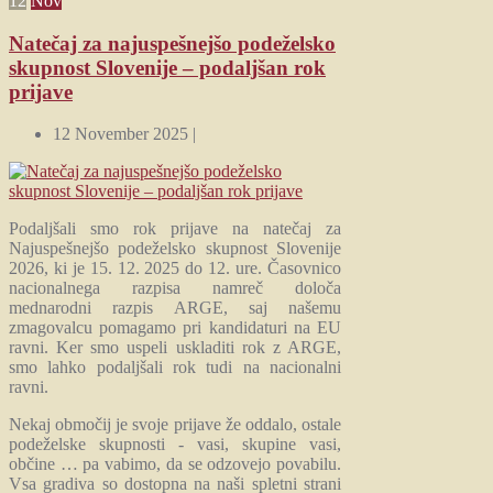
12
Nov
Natečaj za najuspešnejšo podeželsko
skupnost Slovenije – podaljšan rok
prijave
12 November 2025 |
Podaljšali smo rok prijave na natečaj za
Najuspešnejšo podeželsko skupnost Slovenije
2026, ki je 15. 12. 2025 do 12. ure. Časovnico
nacionalnega razpisa namreč določa
mednarodni razpis ARGE, saj našemu
zmagovalcu pomagamo pri kandidaturi na EU
ravni. Ker smo uspeli uskladiti rok z ARGE,
smo lahko podaljšali rok tudi na nacionalni
ravni.
Nekaj območij je svoje prijave že oddalo, ostale
podeželske skupnosti - vasi, skupine vasi,
občine … pa vabimo, da se odzovejo povabilu.
Vsa gradiva so dostopna na naši spletni strani