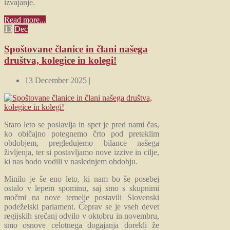
izvajanje.
Read more...
13
Dec
Spoštovane članice in člani našega
društva, kolegice in kolegi!
13 December 2025 |
Staro leto se poslavlja in spet je pred nami čas,
ko običajno potegnemo črto pod preteklim
obdobjem, pregledujemo bilance našega
življenja, ter si postavljamo nove izzive in cilje,
ki nas bodo vodili v naslednjem obdobju.
Minilo je še eno leto, ki nam bo še posebej
ostalo v lepem spominu, saj smo s skupnimi
močmi na nove temelje postavili Slovenski
podeželski parlament. Čeprav se je vseh devet
regijskih srečanj odvilo v oktobru in novembru,
smo osnove celotnega dogajanja dorekli že