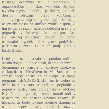
lanskega decembra ter jih vsebinsko in
organizacijsko pilili skozi vse leto. Uspešna
izvedba regijskih srečanj je dokaz, da naše
društvo združuje pravo kombinacijo
strokovnega znanja in organizacijskih izkušenj,
na prvem mestu pa društvo združuje ljudi, ki
jim je mar za razvoj našega podeželja in so v to
pripravljeni vložiti svoje delo in tudi prosti čas.
Naj ob tej priložnosti dodam, da bomo
nacionalni dogodek - 6. Slovenski podeželski
parlament - izvedli 11. in 12. junija 2026 v
Ilirski Bistrici.
Letošnje leto bo ostalo v spominu tudi po
ostalih dogodkih in vsebinah, ki smo jih izvedli.
Spomnimo se prijetne in koristne strokovne
ekskurzije na Hrvaškem in Madžarskem ter
sproščujočega obiska doline Kolpe. Izvajanje
programa LEADER/CLLD nam je vedno na
očeh in letos smo se pošteno poglobili v
pripravo naslednjega programskega obdobja
EU. Na tem področju bomo morali tudi v
naslednjem letu pošteno zavihati rokave, če
hočemo, da bodo lokalne akcijske skupine še
naprej prispevale svoj delež k razvoju