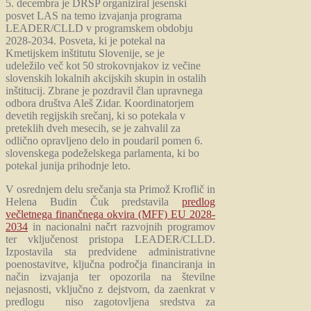
5. decembra je DRSP organiziral jesenski
posvet LAS na temo izvajanja programa
LEADER/CLLD v programskem obdobju
2028-2034. Posveta, ki je potekal na
Kmetijskem inštitutu Slovenije, se je
udeležilo več kot 50 strokovnjakov iz večine
slovenskih lokalnih akcijskih skupin in ostalih
inštitucij. Zbrane je pozdravil član upravnega
odbora društva Aleš Zidar. Koordinatorjem
devetih regijskih srečanj, ki so potekala v
preteklih dveh mesecih, se je zahvalil za
odlično opravljeno delo in poudaril pomen 6.
slovenskega podeželskega parlamenta, ki bo
potekal junija prihodnje leto.
V osrednjem delu srečanja sta Primož Kroflič in
Helena Budin Čuk predstavila
predlog
večletnega finančnega okvira (MFF) EU 2028-
2034
in nacionalni načrt razvojnih programov
ter vključenost pristopa LEADER/CLLD.
Izpostavila sta predvidene administrativne
poenostavitve, ključna področja financiranja in
način izvajanja ter opozorila na številne
nejasnosti, vključno z dejstvom, da zaenkrat v
predlogu niso zagotovljena sredstva za