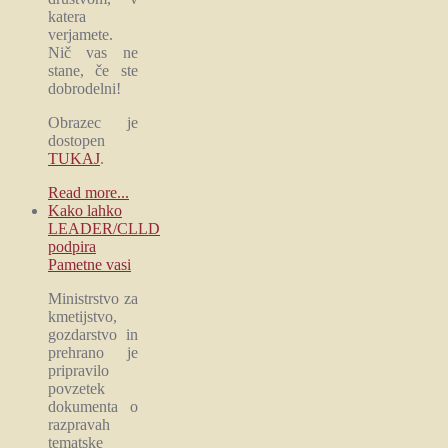
katera
verjamete.
Nič vas ne
stane, če ste
dobrodelni!
Obrazec je
dostopen
TUKAJ
.
Read more...
Kako lahko
LEADER/CLLD
podpira
Pametne vasi
Ministrstvo za
kmetijstvo,
gozdarstvo in
prehrano je
pripravilo
povzetek
dokumenta o
razpravah
tematske