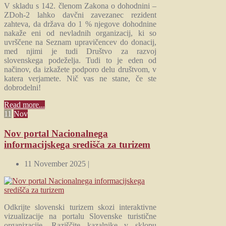
V skladu s 142. členom Zakona o dohodnini –
ZDoh-2 lahko davčni zavezanec rezident
zahteva, da država do 1 % njegove dohodnine
nakaže eni od nevladnih organizacij, ki so
uvrščene na Seznam upravičencev do donacij,
med njimi je tudi Društvo za razvoj
slovenskega podeželja. Tudi to je eden od
načinov, da izkažete podporo delu društvom, v
katera verjamete. Nič vas ne stane, če ste
dobrodelni!
Read more...
11
Nov
Nov portal Nacionalnega
informacijskega središča za turizem
11 November 2025 |
Odkrijte slovenski turizem skozi interaktivne
vizualizacije na portalu Slovenske turistične
organizacije. Raziščite kazalnike v sklopu