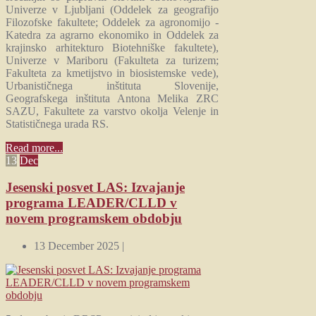
Univerze v Ljubljani (Oddelek za geografijo
Filozofske fakultete; Oddelek za agronomijo -
Katedra za agrarno ekonomiko in Oddelek za
krajinsko arhitekturo Biotehniške fakultete),
Univerze v Mariboru (Fakulteta za turizem;
Fakulteta za kmetijstvo in biosistemske vede),
Urbanističnega inštituta Slovenije,
Geografskega inštituta Antona Melika ZRC
SAZU, Fakultete za varstvo okolja Velenje in
Statističnega urada RS.
Read more...
13
Dec
Jesenski posvet LAS: Izvajanje
programa LEADER/CLLD v
novem programskem obdobju
13 December 2025 |