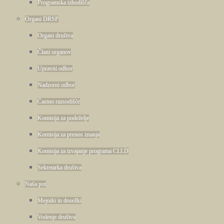
Programska izhodišča
Organi DRSP
Organi društva
Člani organov
Upravni odbor
Nadzorni odbor
Častno razsodišče
Komisija za podeželje
Komisija za prenos znanja
Komisija za izvajanje programa CLLD
Sekretarka društva
Naša pot
Mejniki in dosežki
Vodenje društva