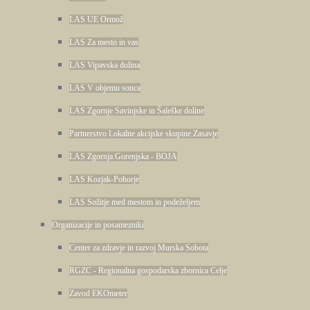
LAS UE Ormož
LAS Za mesto in vas
LAS Vipavska dolina
LAS V objemu sonca
LAS Zgornje Savinjske in Šaleške doline
Partnerstvo Lokalne akcijske skupine Zasavje
LAS Zgornja Gorenjska - BOJA
LAS Kozjak-Pohorje
LAS Sožitje med mestom in podeželjem
Organizacije in posamezniki
Center za zdravje in razvoj Murska Sobota
RGZC - Regionalna gospodarska zbornica Celje
Zavod EKOmeter