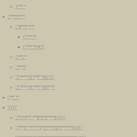
Glasila
Napovednik
Ne spreglejte
Aktualno
Aktualno LAS
Natečaji
Razpisi
Prihajajoči dogodki v SLO
Prihajajoči dogodki v tujini
Zgodbe
CLLD
Pravne podlage za izvajanje CLLD
Drugi dokumenti povezani z izvajanjem CLLD