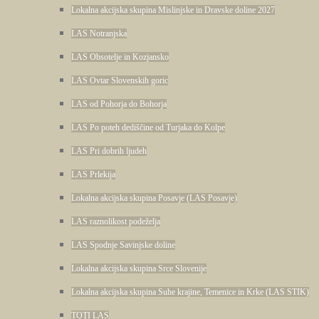
Lokalna akcijska skupina Mislinjske in Dravske doline 2027
LAS Notranjska
LAS Obsotelje in Kozjansko
LAS Ovtar Slovenskih goric
LAS od Pohorja do Bohorja
LAS Po poteh dediščine od Turjaka do Kolpe
LAS Pri dobrih ljudeh
LAS Prlekija
Lokalna akcijska skupina Posavje (LAS Posavje)
LAS raznolikost podeželja
LAS Spodnje Savinjske doline
Lokalna akcijska skupina Srce Slovenije
Lokalna akcijska skupina Suhe krajine, Temenice in Krke (LAS STIK)
TOTI LAS