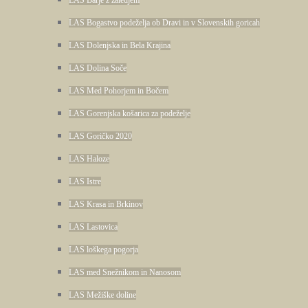
LAS Bogastvo podeželja ob Dravi in v Slovenskih goricah
LAS Dolenjska in Bela Krajina
LAS Dolina Soče
LAS Med Pohorjem in Bočem
LAS Gorenjska košarica za podeželje
LAS Goričko 2020
LAS Haloze
LAS Istre
LAS Krasa in Brkinov
LAS Lastovica
LAS loškega pogorja
LAS med Snežnikom in Nanosom
LAS Mežiške doline