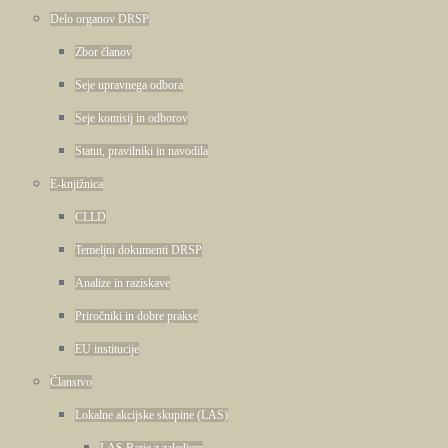
Delo organov DRSP
Zbor članov
Seje upravnega odbora
Seje komisij in odborov
Statut, pravilniki in navodila
E-knjižnica
CLLD
Temeljni dokumenti DRSP
Analize in raziskave
Priročniki in dobre prakse
EU institucije
Članstvo
Lokalne akcijske skupine (LAS)
LAS Barje z zaledjem