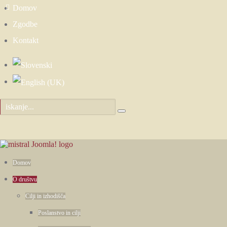
Domov
Zgodbe
Kontakt
Domov
O društvu
Cilji in izhodišča
Poslanstvo in cilji