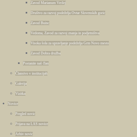
Zavod Marianum Veržej
Društvo za razvoj podeželja Ovtar Slovenskih goric
Zavod Buinc
Vedoma, Zavod za razvoj znanja in podjetništva
Visoka šola za upravljanje podeželja Grm Novo mesto
Zavod Dobra družba
Postanite naš član
Članstvo v institucijah
Galerija
Vizitka
Novice
Pregled novic
Prijava na LAS novice
Arhiv novic