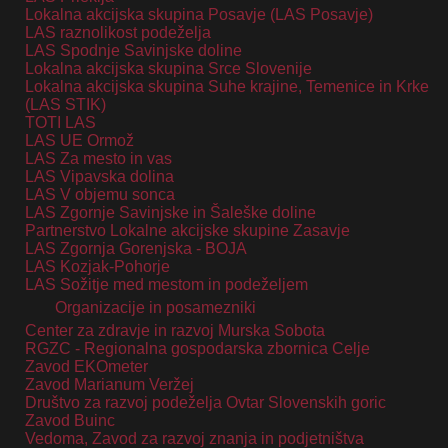
Lokalna akcijska skupina Posavje (LAS Posavje)
LAS raznolikost podeželja
LAS Spodnje Savinjske doline
Lokalna akcijska skupina Srce Slovenije
Lokalna akcijska skupina Suhe krajine, Temenice in Krke
(LAS STIK)
TOTI LAS
LAS UE Ormož
LAS Za mesto in vas
LAS Vipavska dolina
LAS V objemu sonca
LAS Zgornje Savinjske in Šaleške doline
Partnerstvo Lokalne akcijske skupine Zasavje
LAS Zgornja Gorenjska - BOJA
LAS Kozjak-Pohorje
LAS Sožitje med mestom in podeželjem
Organizacije in posamezniki
Center za zdravje in razvoj Murska Sobota
RGZC - Regionalna gospodarska zbornica Celje
Zavod EKOmeter
Zavod Marianum Veržej
Društvo za razvoj podeželja Ovtar Slovenskih goric
Zavod Buinc
Vedoma, Zavod za razvoj znanja in podjetništva