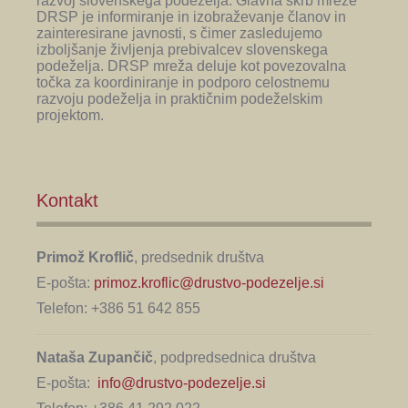
razvoj slovenskega podeželja. Glavna skrb mreže
DRSP je informiranje in izobraževanje članov in
zainteresirane javnosti, s čimer zasledujemo
izboljšanje življenja prebivalcev slovenskega
podeželja. DRSP mreža deluje kot povezovalna
točka za koordiniranje in podporo celostnemu
razvoju podeželja in praktičnim podeželskim
projektom.
Kontakt
Primož Kroflič
, predsednik društva
E-pošta:
primoz.kroflic@drustvo-podezelje.si
Telefon: +386 51 642 855
Nataša Zupančič
, podpredsednica društva
E-pošta:
info@drustvo-podezelje.si