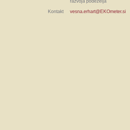
razvoja podeželja
Kontakt
vesna.erhart@EKOmeter.si