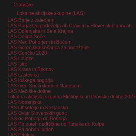
Članstvo
Lokalne akcijske skupine (LAS)
LAS Barje z zaledjem
LAS Bogastvo podeželja ob Dravi in v Slovenskih goricah
LAS Dolenjska in Bela Krajina
LAS Dolina Soče
LAS Med Pohorjem in Bočem
LAS Gorenjska košarica za podeželje
LAS Goričko 2020
LAS Haloze
LAS Istre
LAS Krasa in Brkinov
LAS Lastovica
LAS loškega pogorja
LAS med Snežnikom in Nanosom
LAS Mežiške doline
Lokalna akcijska skupina Mislinjske in Dravske doline 2027
LAS Notranjska
LAS Obsotelje in Kozjansko
LAS Ovtar Slovenskih goric
LAS od Pohorja do Bohorja
LAS Po poteh dediščine od Turjaka do Kolpe
LAS Pri dobrih ljudeh
LAS Prlekija