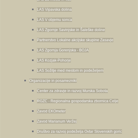
LAS Vipavska dolina
LAS V objemu sonca
LAS Zgornje Savinjske in Šaleške doline
Partnerstvo Lokalne akcijske skupine Zasavje
LAS Zgornja Gorenjska - BOJA
LAS Kozjak-Pohorje
LAS Sožitje med mestom in podeželjem
Organizacije in posamezniki
Center za zdravje in razvoj Murska Sobota
RGZC - Regionalna gospodarska zbornica Celje
Zavod EKOmeter
Zavod Marianum Veržej
Društvo za razvoj podeželja Ovtar Slovenskih goric