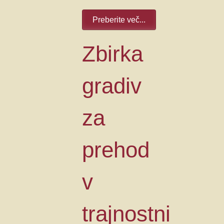
Preberite več...
Zbirka
gradiv
za
prehod
v
trajnostni