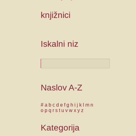
knjižnici
Iskalni niz
Naslov A-Z
#
a
b
c
d
e
f
g
h
i
j
k
l
m
n
o
p
q
r
s
t
u
v
w
x
y
z
Kategorija