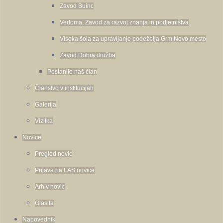
Zavod Buinc
Vedoma, Zavod za razvoj znanja in podjetništva
Visoka šola za upravljanje podeželja Grm Novo mesto
Zavod Dobra družba
Postanite naš član
Članstvo v institucijah
Galerija
Vizitka
Novice
Pregled novic
Prijava na LAS novice
Arhiv novic
Glasila
Napovednik