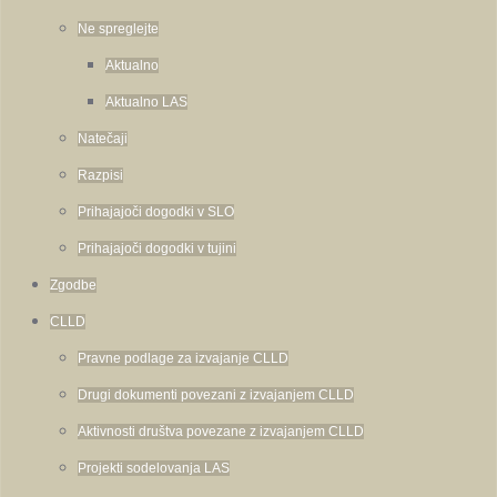
Ne spreglejte
Aktualno
Aktualno LAS
Natečaji
Razpisi
Prihajajoči dogodki v SLO
Prihajajoči dogodki v tujini
Zgodbe
CLLD
Pravne podlage za izvajanje CLLD
Drugi dokumenti povezani z izvajanjem CLLD
Aktivnosti društva povezane z izvajanjem CLLD
Projekti sodelovanja LAS