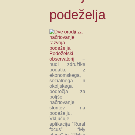
podeželja
Podeželski
observatorij
–
nudi združike
podatke z
ekonomskega,
socialnega in
okoljskega
področja za
boljše
načrtovanje
storitev na
podeželju.
Vključuje
aplikacija “Rural
focus”, “My
place” in “RMap