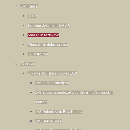
E-knjižnica
CLLD
Temeljni dokumenti DRSP
Analize in raziskave
Priročniki in dobre prakse
EU institucije
Članstvo
Lokalne akcijske skupine (LAS)
LAS Barje z zaledjem
LAS Bogastvo podeželja ob Dravi in v Slovenskih
goricah
LAS Dolenjska in Bela Krajina
LAS Dolina Soče