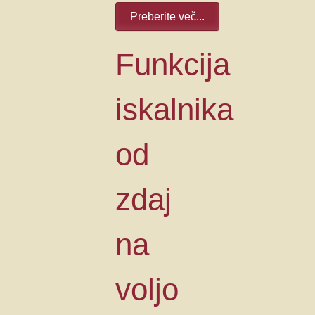
Preberite več...
Funkcija
iskalnika
od
zdaj
na
voljo