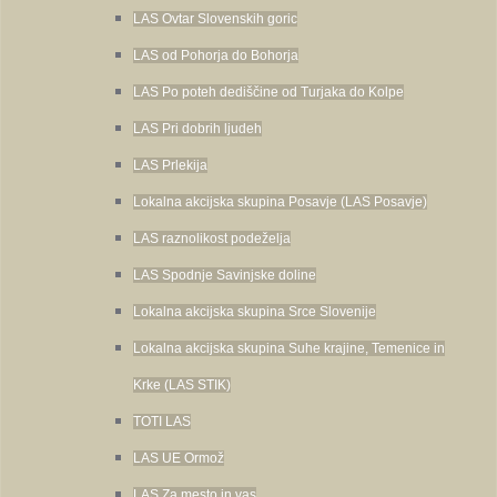
LAS Ovtar Slovenskih goric
LAS od Pohorja do Bohorja
LAS Po poteh dediščine od Turjaka do Kolpe
LAS Pri dobrih ljudeh
LAS Prlekija
Lokalna akcijska skupina Posavje (LAS Posavje)
LAS raznolikost podeželja
LAS Spodnje Savinjske doline
Lokalna akcijska skupina Srce Slovenije
Lokalna akcijska skupina Suhe krajine, Temenice in
Krke (LAS STIK)
TOTI LAS
LAS UE Ormož
LAS Za mesto in vas