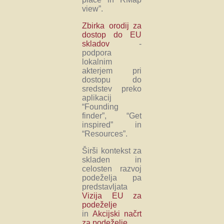
view”.
Zbirka orodij za
dostop do EU
skladov
-
podpora
lokalnim
akterjem pri
dostopu do
sredstev preko
aplikacij
“Founding
finder”, “Get
inspired” in
“Resources”.
Širši kontekst za
skladen in
celosten razvoj
podeželja pa
predstavljata
Vizija EU za
podeželje
in
Akcijski načrt
za podeželje
.