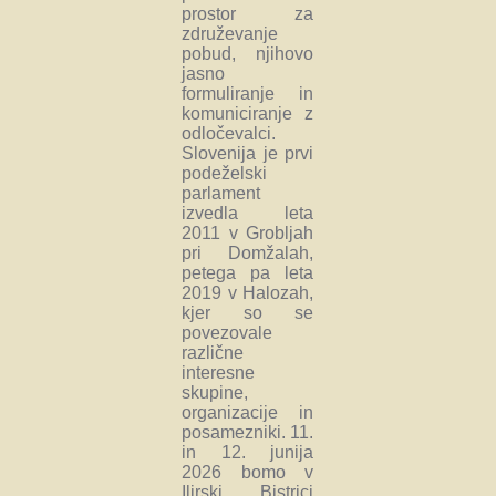
prostor za
združevanje
pobud, njihovo
jasno
formuliranje in
komuniciranje z
odločevalci.
Slovenija je prvi
podeželski
parlament
izvedla leta
2011 v Grobljah
pri Domžalah,
petega pa leta
2019 v Halozah,
kjer so se
povezovale
različne
interesne
skupine,
organizacije in
posamezniki. 11.
in 12. junija
2026 bomo v
Ilirski Bistrici