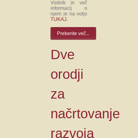
Vodnik in več
informacij o
njem je na voljo
TUKAJ
.
Preberite več...
Dve
orodji
za
načrtovanje
razvoja