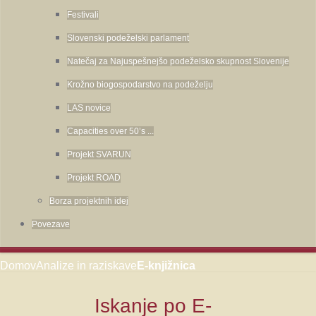
Festivali
Slovenski podeželski parlament
Natečaj za Najuspešnejšo podeželsko skupnost Slovenije
Krožno biogospodarstvo na podeželju
LAS novice
Capacities over 50’s ...
Projekt SVARUN
Projekt ROAD
Borza projektnih idej
Povezave
Domov
Analize in raziskave
E-knjižnica
Iskanje
po E-