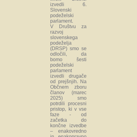
izvedli 6.
Slovenski
podeželski
parlament.
V Društvu za
razvoj
slovenskega
podeželja
(DRSP) smo se
odločili, da
bomo šesti
podeželski
parlament
izvedli drugače
od prejšnjih. Na
Občnem zboru
članov (marec
2025) smo
potrdili procesni
pristop, ki v vse
faze - od
začetka do
končne izvedbe
– enakovredno
in enakopravno