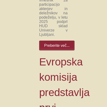
vmesnik za
participacijo
akterjev in
deležnikov na
podeželju, v letu
2025 podprl
HUD sklad
Univerze v
Ljubljani.
Preberite več...
Evropska
komisija
predstavlja