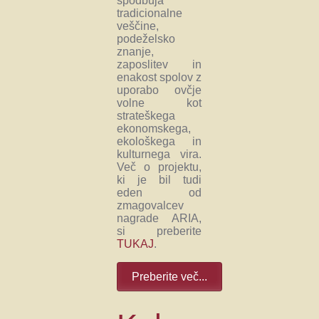
spodbuja
tradicionalne
veščine,
podeželsko
znanje,
zaposlitev in
enakost spolov z
uporabo ovčje
volne kot
strateškega
ekonomskega,
ekološkega in
kulturnega vira.
Več o projektu,
ki je bil tudi
eden od
zmagovalcev
nagrade ARIA,
si preberite
TUKAJ
.
Preberite več...