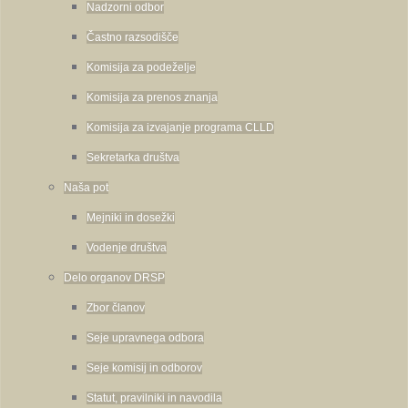
Nadzorni odbor
Častno razsodišče
Komisija za podeželje
Komisija za prenos znanja
Komisija za izvajanje programa CLLD
Sekretarka društva
Naša pot
Mejniki in dosežki
Vodenje društva
Delo organov DRSP
Zbor članov
Seje upravnega odbora
Seje komisij in odborov
Statut, pravilniki in navodila