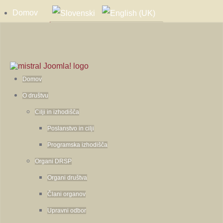
Domov
Zgodbe
Kontakt
Domov
O društvu
Cilji in izhodišča
Poslanstvo in cilji
Programska izhodišča
Organi DRSP
Organi društva
Člani organov
Upravni odbor