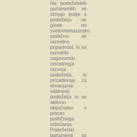
Na podeželskih
parlamentih se
zbirajo ljudje s
podeželja ne
glede na
svetovnonazorsko,
politično ali
razredno
pripadnost, ki so
raznoliki
zagovorniki
celostnega
razvoja
podeželja, si
prizadevajo za
ohranjanje
vitalnosti
podeželja in se
aktivno
vključujejo v
proces
političnega
odločanja.
Podeželski
parlamenti so