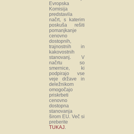
Evropska
Komisija
predstavila
načrt, s katerim
poskuša rešiti
pomanjkanje
cenovno
dostopnih,
trajnostnih in
kakovostnih
stanovanj. V
načrtu so
smernice, ki
podpirajo vse
veje države in
deležnikom
omogočajo
priskrbeti
cenovno
dostopna
stanovanja
širom EU. Več si
preberite
TUKAJ
.