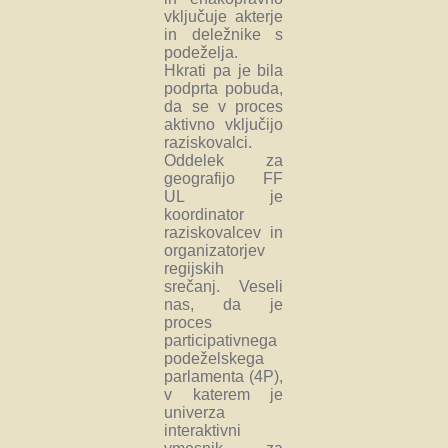
vključuje akterje
in deležnike s
podeželja.
Hkrati pa je bila
podprta pobuda,
da se v proces
aktivno vključijo
raziskovalci.
Oddelek za
geografijo FF
UL je
koordinator
raziskovalcev in
organizatorjev
regijskih
srečanj. Veseli
nas, da je
proces
participativnega
podeželskega
parlamenta (4P),
v katerem je
univerza
interaktivni