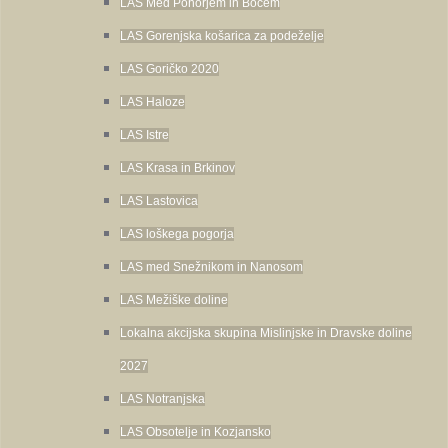
LAS Med Pohorjem in Bočem
LAS Gorenjska košarica za podeželje
LAS Goričko 2020
LAS Haloze
LAS Istre
LAS Krasa in Brkinov
LAS Lastovica
LAS loškega pogorja
LAS med Snežnikom in Nanosom
LAS Mežiške doline
Lokalna akcijska skupina Mislinjske in Dravske doline
2027
LAS Notranjska
LAS Obsotelje in Kozjansko