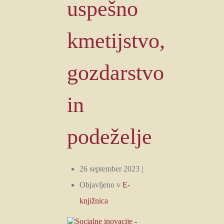
uspešno
kmetijstvo,
gozdarstvo
in
podeželje
26 september 2023 |
Objavljeno v
E-
knjižnica