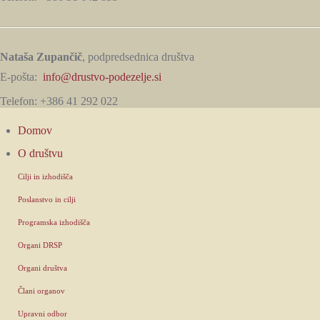
Nataša Zupančič
, podpredsednica društva
E-pošta:
info@drustvo-podezelje.si
Telefon: +386 41 292 022
Domov
O društvu
Cilji in izhodišča
Poslanstvo in cilji
Programska izhodišča
Organi DRSP
Organi društva
Člani organov
Upravni odbor