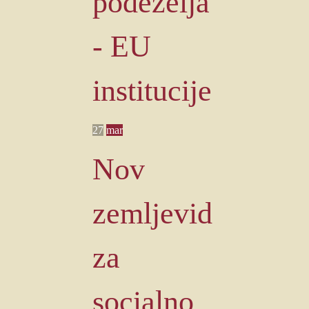
podeželja
- EU
institucije
27
mar
Nov
zemljevid
za
socialno