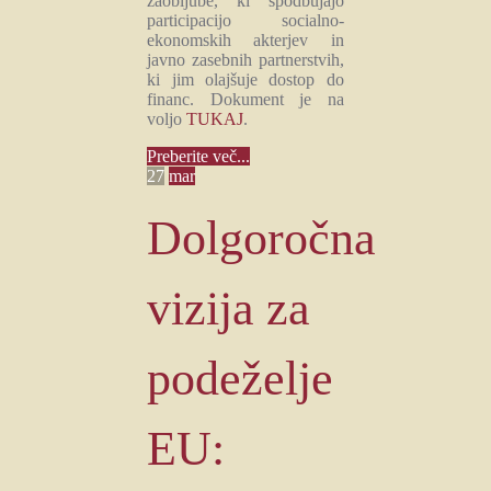
zaobljube, ki spodbujajo
participacijo socialno-
ekonomskih akterjev in
javno zasebnih partnerstvih,
ki jim olajšuje dostop do
financ. Dokument je na
voljo
TUKAJ
.
Preberite več...
27
mar
Dolgoročna
vizija za
podeželje
EU: