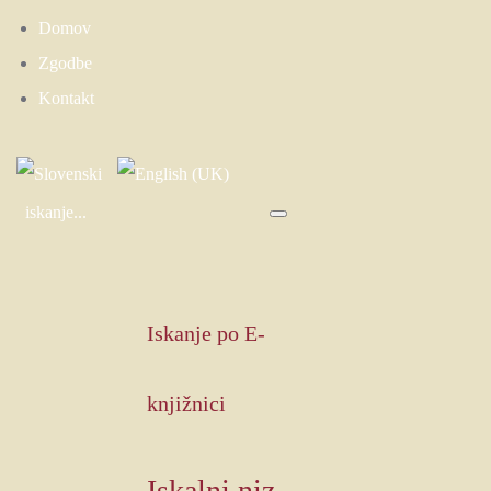
Domov
Zgodbe
Kontakt
Iskanje
po E-
knjižnici
Iskalni niz