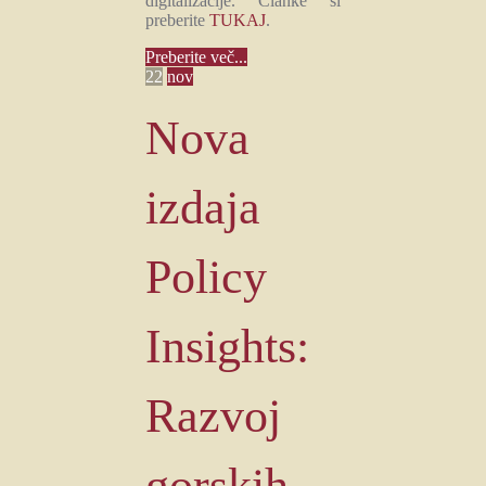
digitalizacije. Članke si
preberite
TUKAJ
.
Preberite več...
22
nov
Nova
izdaja
Policy
Insights:
Razvoj
gorskih