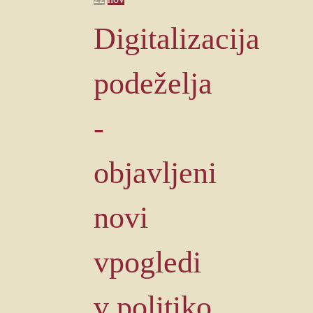
Digitalizacija
podeželja
-
objavljeni
novi
vpogledi
v politiko