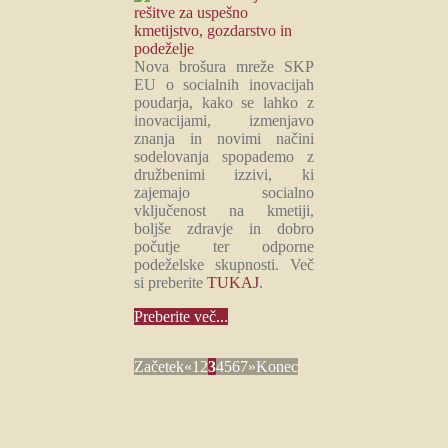
Nova brošura mreže SKP
EU o socialnih inovacijah
poudarja, kako se lahko z
inovacijami, izmenjavo
znanja in novimi načini
sodelovanja spopademo z
družbenimi izzivi, ki
zajemajo socialno
vključenost na kmetiji,
boljše zdravje in dobro
počutje ter odporne
podeželske skupnosti. Več
si preberite
TUKAJ
.
Preberite več...
Začetek
«
1
2
3
4
5
6
7
»
Konec