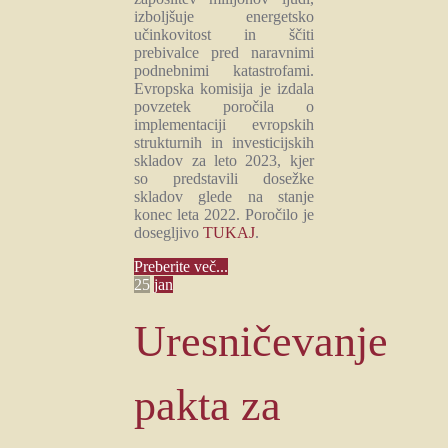
izboljšuje energetsko
učinkovitost in ščiti
prebivalce pred naravnimi
podnebnimi katastrofami.
Evropska komisija je izdala
povzetek poročila o
implementaciji evropskih
strukturnih in investicijskih
skladov za leto 2023, kjer
so predstavili dosežke
skladov glede na stanje
konec leta 2022. Poročilo je
dosegljivo
TUKAJ
.
Preberite več...
25
jan
Uresničevanje
pakta za