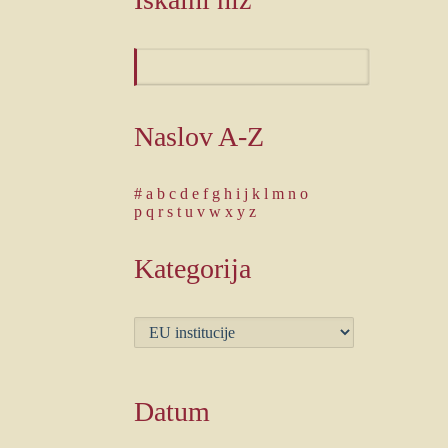
Naslov A-Z
#
a
b
c
d
e
f
g
h
i
j
k
l
m
n
o
p
q
r
s
t
u
v
w
x
y
z
Kategorija
Datum