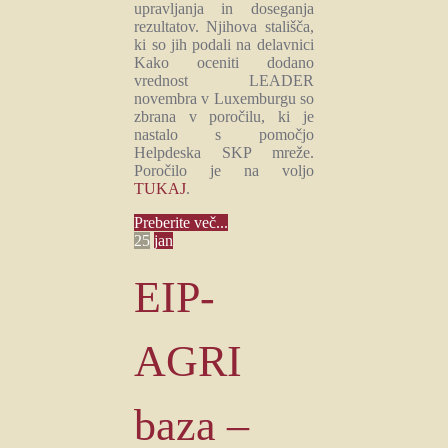
upravljanja in doseganja
rezultatov. Njihova stališča,
ki so jih podali na delavnici
Kako oceniti dodano
vrednost LEADER
novembra v Luxemburgu so
zbrana v poročilu, ki je
nastalo s pomočjo
Helpdeska SKP mreže.
Poročilo je na voljo
TUKAJ
.
Preberite več...
25
jan
EIP-
AGRI
baza –