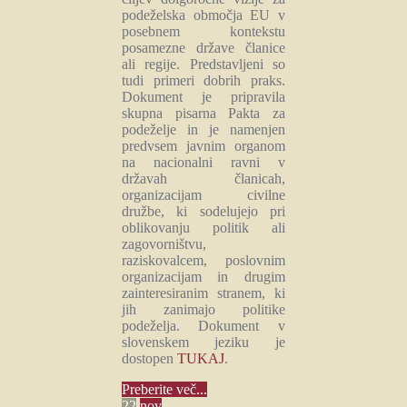
podeželska območja EU v
posebnem kontekstu
posamezne države članice
ali regije. Predstavljeni so
tudi primeri dobrih praks.
Dokument je pripravila
skupna pisarna Pakta za
podeželje in je namenjen
predvsem javnim organom
na nacionalni ravni v
državah članicah,
organizacijam civilne
družbe, ki sodelujejo pri
oblikovanju politik ali
zagovorništvu,
raziskovalcem, poslovnim
organizacijam in drugim
zainteresiranim stranem, ki
jih zanimajo politike
podeželja. Dokument v
slovenskem jeziku je
dostopen
TUKAJ
.
Preberite več...
22
nov