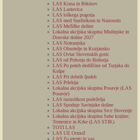
LAS Krasa in Brkinov
LAS Lastovica
LAS loškega pogorja
LAS med Snežnikom in Nanosom
LAS Mežiške doline
Lokalna akcijska skupina Mislinjske in
Dravske doline 2027
LAS Notranjska
LAS Obsotelje in Kozjansko
LAS Ovtar Slovenskih goric
LAS od Pohorja do Bohorja
LAS Po poteh dediščine od Turjaka do
Kolpe
LAS Pri dobrih ljudeh
LAS Prlekija
Lokalna akcijska skupina Posavje (LAS
Posavje)
LAS raznolikost podeželja
LAS Spodnje Savinjske doline
Lokalna akcijska skupina Srce Slovenije
Lokalna akcijska skupina Suhe krajine,
Temenice in Krke (LAS STIK)
TOTI LAS
LAS UE Ormož
LAS Za mesto in vas