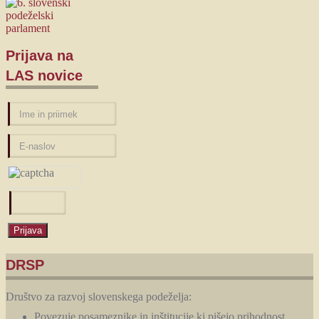
Prijava
na
LAS novice
DRSP
Društvo za razvoj slovenskega podeželja:
Povezuje posameznike in inštitucije,ki pišejo prihodnost