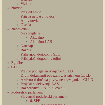
Vizitka
Novice
Pregled novic
Prijava na LAS novice
Arhiv novic
Glasila
Napovednik
Ne spreglejte
Aktualno
Aktualno LAS
Natečaji
Razpisi
Prihajajoči dogodki v SLO
Prihajajoči dogodki v tujini
Zgodbe
CLLD
Pravne podlage za izvajanje CLLD
Drugi dokumenti povezani z izvajanjem CLLD
Aktivnosti društva povezane z izvajanjem CLLD
Projekti sodelovanja LAS
Razporeditev LAS v Sloveniji
Podeželski parlament
Slovenski podeželski parlament
6. SPP
Regijska srečanja