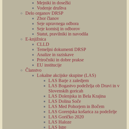
Mejniki in dosežki
Vodenje društva
Delo organov DRSP
Zbor članov
Seje upravnega odbora
Seje komisij in odborov
Statut, pravilniki in navodila
E-knjižnica
CLLD
Temeljni dokumenti DRSP
Analize in raziskave
Priročniki in dobre prakse
EU institucije
Članstvo
Lokalne akcijske skupine (LAS)
LAS Barje z zaledjem
LAS Bogastvo podeželja ob Dravi in v
Slovenskih goricah
LAS Dolenjska in Bela Krajina
LAS Dolina Soče
LAS Med Pohorjem in Bočem
LAS Gorenjska košarica za podeželje
LAS Goričko 2020
LAS Haloze
LAS Istre