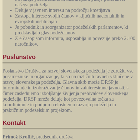
našega podeželja
Deluje v javnem interesu na področju kmetijstva
Zastopa interese svojih članov v ključnih nacionalnih in
evropskih institucijah
Je pobudnik in soorganizator podeželskih parlamentov, ki
predstavljajo glas podeželanov
Z e-časopisom informira, usposablja in povezuje preko 2.100
naročnikov.
Poslanstvo
Poslanstvo Društva za razvoj slovenskega podeželja je združiti vse
posameznike in organizacije, ki so na različnih ravneh vključene v
razvoj slovenskega podeželja. Glavna skrb mreže DRSP je
informiranje in izobraževanje članov in zainteresirane javnosti, s
čimer zasledujemo izboljšanje življenja prebivalcev slovenskega
podeželja. DRSP mreža deluje kot povezovalna točka za
koordiniranje in podporo celostnemu razvoju podeželja in
praktičnim podeželskim projektom.
Kontakt
Primož Kroflič
, predsednik društva