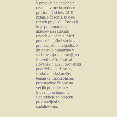
v projekte na nacionalni
ravni in v mednarodnem
prostoru. Od leta 2010
izdaja e-časopis, ki daje
celovit pregled informacij
in je pripomoček za delo
akterjev na različnih
ravneh odločanja. Med
pomembnejšimi strokovno-
promocijskimi dogodki, ki
jih društvo organizira v
sodelovanju s partnerji, so
Posveti LAS, Festival
slovenskih LAS, Slovenski
podeželski parlament,
strokovne ekskurzije,
tematska usposabljanja,
predstavitve članov na
večjih prireditvah v
Sloveniji in tujini, …
Podrobneje so projekti
predstavljeni v
nadaljevanju.