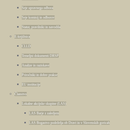
Seje upravnega odbora
Seje komisij in odborov
Statut, pravilniki in navodila
E-knjižnica
CLLD
Temeljni dokumenti DRSP
Analize in raziskave
Priročniki in dobre prakse
EU institucije
Članstvo
Lokalne akcijske skupine (LAS)
LAS Barje z zaledjem
LAS Bogastvo podeželja ob Dravi in v Slovenskih goricah