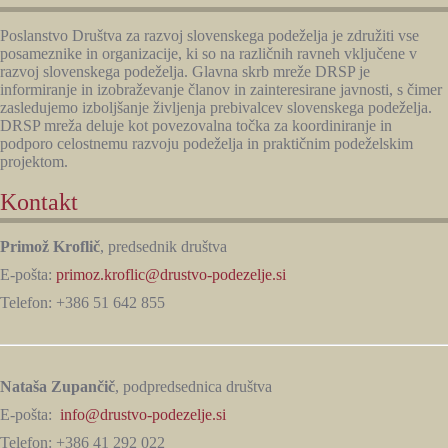
Poslanstvo Društva za razvoj slovenskega podeželja je združiti vse
posameznike in organizacije, ki so na različnih ravneh vključene v
razvoj slovenskega podeželja. Glavna skrb mreže DRSP je
informiranje in izobraževanje članov in zainteresirane javnosti, s čimer
zasledujemo izboljšanje življenja prebivalcev slovenskega podeželja.
DRSP mreža deluje kot povezovalna točka za koordiniranje in
podporo celostnemu razvoju podeželja in praktičnim podeželskim
projektom.
Kontakt
Primož Kroflič
, predsednik društva
E-pošta:
primoz.kroflic@drustvo-podezelje.si
Telefon: +386 51 642 855
Nataša Zupančič
, podpredsednica društva
E-pošta:
info@drustvo-podezelje.si
Telefon: +386 41 292 022