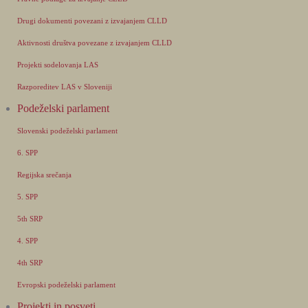
Drugi dokumenti povezani z izvajanjem CLLD
Aktivnosti društva povezane z izvajanjem CLLD
Projekti sodelovanja LAS
Razporeditev LAS v Sloveniji
Podeželski parlament
Slovenski podeželski parlament
6. SPP
Regijska srečanja
5. SPP
5th SRP
4. SPP
4th SRP
Evropski podeželski parlament
Projekti in posveti