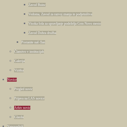
Zavod Buinc
Vedoma, Zavod za razvoj znanja in podjetništva
Visoka šola za upravljanje podeželja Grm Novo mesto
Zavod Dobra družba
Postanite naš član
Članstvo v institucijah
Galerija
Vizitka
Novice
Pregled novic
Prijava na LAS novice
Arhiv novic
Glasila
Napovednik