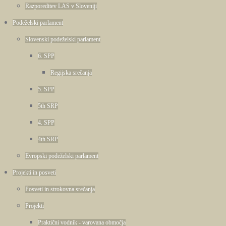
Razporeditev LAS v Sloveniji
Podeželski parlament
Slovenski podeželski parlament
6. SPP
Regijska srečanja
5. SPP
5th SRP
4. SPP
4th SRP
Evropski podeželski parlament
Projekti in posveti
Posveti in strokovna srečanja
Projekti
Praktični vodnik - varovana območja