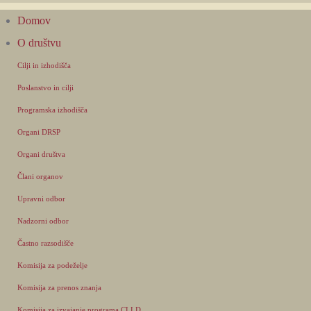
Domov
O društvu
Cilji in izhodišča
Poslanstvo in cilji
Programska izhodišča
Organi DRSP
Organi društva
Člani organov
Upravni odbor
Nadzorni odbor
Častno razsodišče
Komisija za podeželje
Komisija za prenos znanja
Komisija za izvajanje programa CLLD