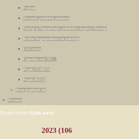
Festivali
Slovenski podeželski parlament
Natečaj za Najuspešnejšo podeželsko skupnost Slovenije
Krožno biogospodarstvo na podeželju
LAS novice
Capacities over 50’s ...
Projekt SVARUN
Projekt ROAD
Borza projektnih idej
Povezave
Domov
Novice
Arhiv novic
2023
(106