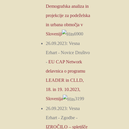
Demografska analiza in
projekcije za podeželska
in urbana območja v
Sloveniji
6900
26.09.2023:
Vesna
Erhart
-
Novice Društvo
-
EU CAP Network
delavnica o programu
LEADER in CLLD,
18. in 19. 10.2023,
Slovenija
3199
26.09.2023:
Vesna
Erhart
-
Zgodbe
-
IZROČILO – spletišče