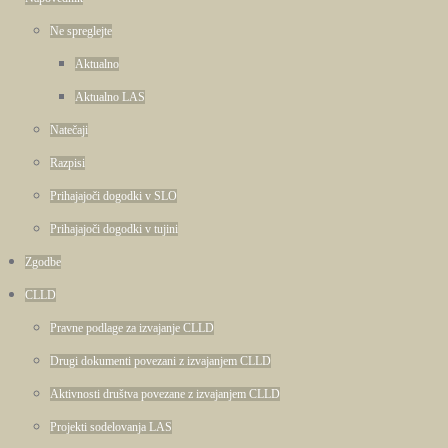
Ne spreglejte
Aktualno
Aktualno LAS
Natečaji
Razpisi
Prihajajoči dogodki v SLO
Prihajajoči dogodki v tujini
Zgodbe
CLLD
Pravne podlage za izvajanje CLLD
Drugi dokumenti povezani z izvajanjem CLLD
Aktivnosti društva povezane z izvajanjem CLLD
Projekti sodelovanja LAS