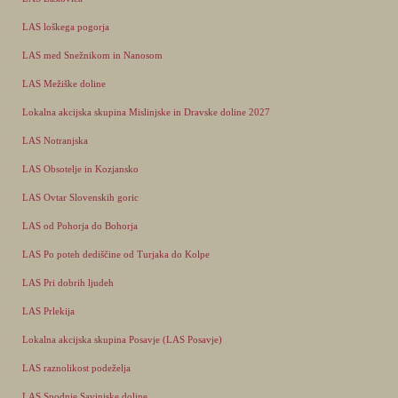
LAS loškega pogorja
LAS med Snežnikom in Nanosom
LAS Mežiške doline
Lokalna akcijska skupina Mislinjske in Dravske doline 2027
LAS Notranjska
LAS Obsotelje in Kozjansko
LAS Ovtar Slovenskih goric
LAS od Pohorja do Bohorja
LAS Po poteh dediščine od Turjaka do Kolpe
LAS Pri dobrih ljudeh
LAS Prlekija
Lokalna akcijska skupina Posavje (LAS Posavje)
LAS raznolikost podeželja
LAS Spodnje Savinjske doline