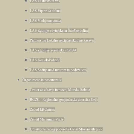
LAS Za mesto in vas
LAS Vipavska dolina
LAS V objemu sonca
LAS Zgornje Savinjske in Šaleške doline
Partnerstvo Lokalne akcijske skupine Zasavje
LAS Zgornja Gorenjska - BOJA
LAS Kozjak-Pohorje
LAS Sožitje med mestom in podeželjem
Organizacije in posamezniki
Center za zdravje in razvoj Murska Sobota
RGZC - Regionalna gospodarska zbornica Celje
Zavod EKOmeter
Zavod Marianum Veržej
Društvo za razvoj podeželja Ovtar Slovenskih goric