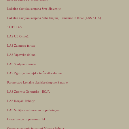
Lokalna akcijska skupina Srce Slovenije
Lokalna akcijska skupina Suhe krajine, Temenice in Krke (LAS STIK)
TOTI LAS
LAS UE Ormož
LAS Za mesto in vas
LAS Vipavska dolina
LAS V objemu sonca
LAS Zgornje Savinjske in Šaleške doline
Partnerstvo Lokalne akcijske skupine Zasavje
LAS Zgornja Gorenjska - BOJA
LAS Kozjak-Pohorje
LAS Sožitje med mestom in podeželjem
Organizacije in posamezniki
Center za zdravje in razvoj Murska Sobota