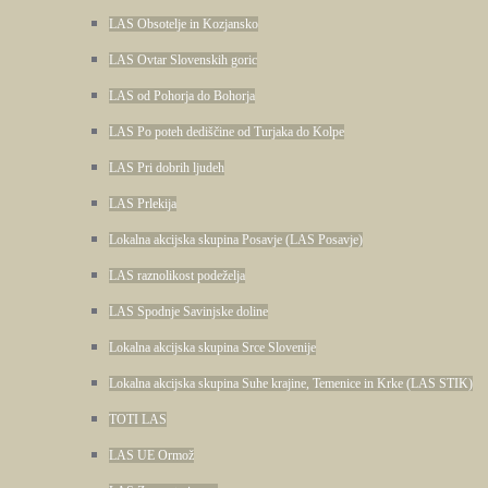
LAS Obsotelje in Kozjansko
LAS Ovtar Slovenskih goric
LAS od Pohorja do Bohorja
LAS Po poteh dediščine od Turjaka do Kolpe
LAS Pri dobrih ljudeh
LAS Prlekija
Lokalna akcijska skupina Posavje (LAS Posavje)
LAS raznolikost podeželja
LAS Spodnje Savinjske doline
Lokalna akcijska skupina Srce Slovenije
Lokalna akcijska skupina Suhe krajine, Temenice in Krke (LAS STIK)
TOTI LAS
LAS UE Ormož