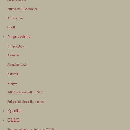
Prijava na LAS novice
Arhiv novic
Glasila
Napovednik
Ne spreglejte
Aktualno
Aktualno LAS
Natečaji
Razpisi
Prihajajoči dogodki v SLO
Prihajajoči dogodki v tujini
Zgodbe
CLLD
Pravne podlage za izvajanje CLLD