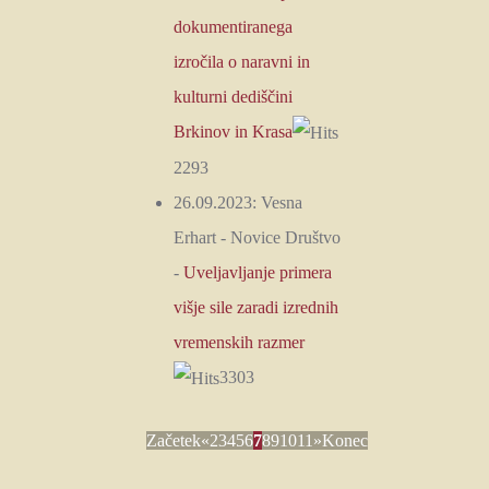
dokumentiranega
izročila o naravni in
kulturni dediščini
Brkinov in Krasa
2293
26.09.2023:
Vesna
Erhart
-
Novice Društvo
-
Uveljavljanje primera
višje sile zaradi izrednih
vremenskih razmer
3303
Začetek
«
2
3
4
5
6
7
8
9
10
11
»
Konec