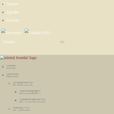
Domov
Zgodbe
Kontakt
Domov
O društvu
Cilji in izhodišča
Poslanstvo in cilji
Programska izhodišča
Organi DRSP