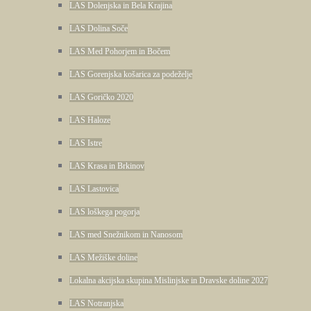
LAS Dolenjska in Bela Krajina
LAS Dolina Soče
LAS Med Pohorjem in Bočem
LAS Gorenjska košarica za podeželje
LAS Goričko 2020
LAS Haloze
LAS Istre
LAS Krasa in Brkinov
LAS Lastovica
LAS loškega pogorja
LAS med Snežnikom in Nanosom
LAS Mežiške doline
Lokalna akcijska skupina Mislinjske in Dravske doline 2027
LAS Notranjska