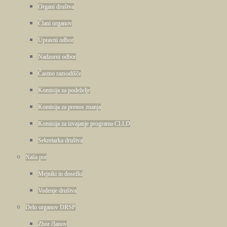
Organi društva
Člani organov
Upravni odbor
Nadzorni odbor
Častno razsodišče
Komisija za podeželje
Komisija za prenos znanja
Komisija za izvajanje programa CLLD
Sekretarka društva
Naša pot
Mejniki in dosežki
Vodenje društva
Delo organov DRSP
Zbor članov