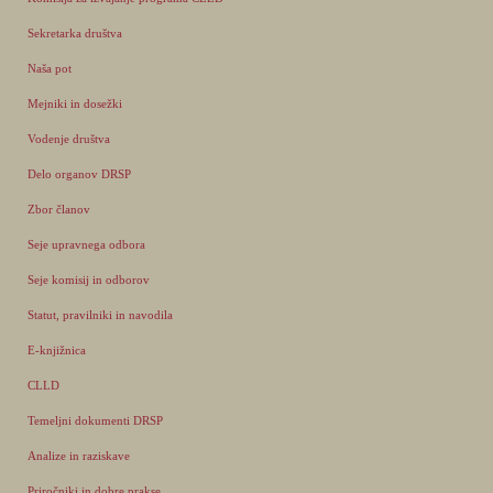
Sekretarka društva
Naša pot
Mejniki in dosežki
Vodenje društva
Delo organov DRSP
Zbor članov
Seje upravnega odbora
Seje komisij in odborov
Statut, pravilniki in navodila
E-knjižnica
CLLD
Temeljni dokumenti DRSP
Analize in raziskave
Priročniki in dobre prakse