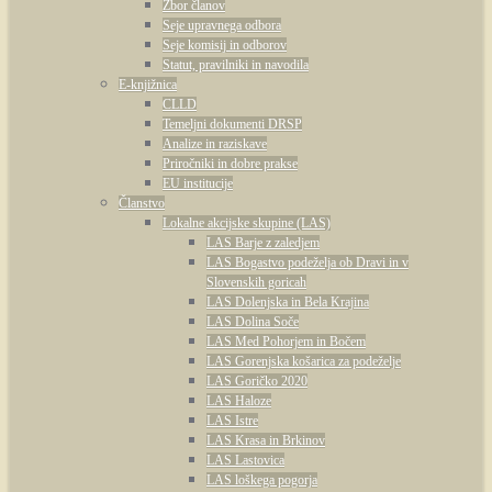
Zbor članov
Seje upravnega odbora
Seje komisij in odborov
Statut, pravilniki in navodila
E-knjižnica
CLLD
Temeljni dokumenti DRSP
Analize in raziskave
Priročniki in dobre prakse
EU institucije
Članstvo
Lokalne akcijske skupine (LAS)
LAS Barje z zaledjem
LAS Bogastvo podeželja ob Dravi in v
Slovenskih goricah
LAS Dolenjska in Bela Krajina
LAS Dolina Soče
LAS Med Pohorjem in Bočem
LAS Gorenjska košarica za podeželje
LAS Goričko 2020
LAS Haloze
LAS Istre
LAS Krasa in Brkinov
LAS Lastovica
LAS loškega pogorja