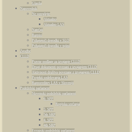
Glasila
Napovednik
Ne spreglejte
Aktualno
Aktualno LAS
Natečaji
Razpisi
Prihajajoči dogodki v SLO
Prihajajoči dogodki v tujini
Zgodbe
CLLD
Pravne podlage za izvajanje CLLD
Drugi dokumenti povezani z izvajanjem CLLD
Aktivnosti društva povezane z izvajanjem CLLD
Projekti sodelovanja LAS
Razporeditev LAS v Sloveniji
Podeželski parlament
Slovenski podeželski parlament
6. SPP
Regijska srečanja
5. SPP
5th SRP
4. SPP
4th SRP
Evropski podeželski parlament