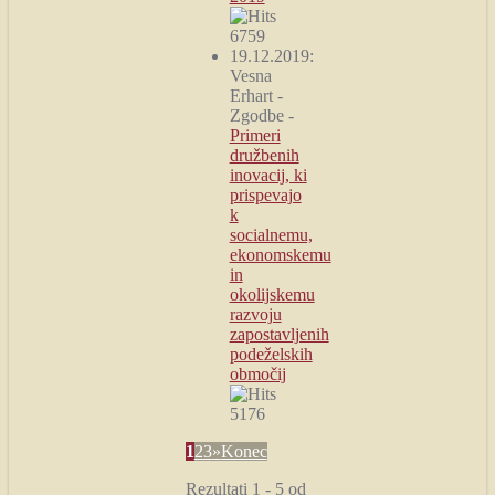
6759
19.12.2019:
Vesna
Erhart
-
Zgodbe
-
Primeri
družbenih
inovacij, ki
prispevajo
k
socialnemu,
ekonomskemu
in
okolijskemu
razvoju
zapostavljenih
podeželskih
območij
5176
1
2
3
»
Konec
Rezultati 1 - 5 od