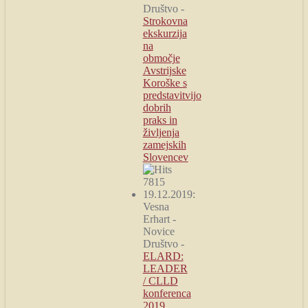
Društvo
-
Strokovna
ekskurzija
na
območje
Avstrijske
Koroške s
predstavitvijo
dobrih
praks in
življenja
zamejskih
Slovencev
7815
19.12.2019:
Vesna
Erhart
-
Novice
Društvo
-
ELARD:
LEADER
/ CLLD
konferenca
2019