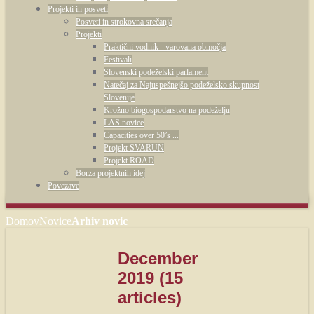
Projekti in posveti
Posveti in strokovna srečanja
Projekti
Praktični vodnik - varovana območja
Festivali
Slovenski podeželski parlament
Natečaj za Najuspešnejšo podeželsko skupnost
Slovenije
Krožno biogospodarstvo na podeželju
LAS novice
Capacities over 50’s ...
Projekt SVARUN
Projekt ROAD
Borza projektnih idej
Povezave
Domov
Novice
Arhiv novic
December
2019
(15
articles)