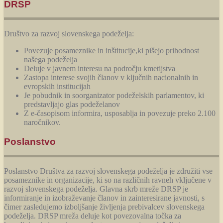
DRSP
Društvo za razvoj slovenskega podeželja:
Povezuje posameznike in inštitucije,ki pišejo prihodnost
našega podeželja
Deluje v javnem interesu na področju kmetijstva
Zastopa interese svojih članov v ključnih nacionalnih in
evropskih institucijah
Je pobudnik in soorganizator podeželskih parlamentov, ki
predstavljajo glas podeželanov
Z e-časopisom informira, usposablja in povezuje preko 2.100
naročnikov.
Poslanstvo
Poslanstvo Društva za razvoj slovenskega podeželja je združiti vse
posameznike in organizacije, ki so na različnih ravneh vključene v
razvoj slovenskega podeželja. Glavna skrb mreže DRSP je
informiranje in izobraževanje članov in zainteresirane javnosti, s
čimer zasledujemo izboljšanje življenja prebivalcev slovenskega
podeželja. DRSP mreža deluje kot povezovalna točka za