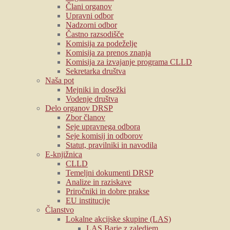
Člani organov
Upravni odbor
Nadzorni odbor
Častno razsodišče
Komisija za podeželje
Komisija za prenos znanja
Komisija za izvajanje programa CLLD
Sekretarka društva
Naša pot
Mejniki in dosežki
Vodenje društva
Delo organov DRSP
Zbor članov
Seje upravnega odbora
Seje komisij in odborov
Statut, pravilniki in navodila
E-knjižnica
CLLD
Temeljni dokumenti DRSP
Analize in raziskave
Priročniki in dobre prakse
EU institucije
Članstvo
Lokalne akcijske skupine (LAS)
LAS Barje z zaledjem