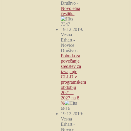
Društvo
-
Novoletna
čestitka
7347
19.12.2019:
Vesna
Erhart
-
Novice
Društvo
-
Pobuda za
povečanje
sredstev za
izvajanje
CLLD v
programskem
obdobju
2021 –
2027 na 8
%
6816
19.12.2019:
Vesna
Erhart
-
Novice