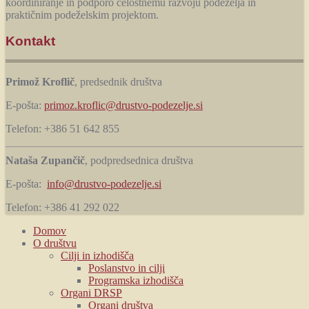
koordiniranje in podporo celostnemu razvoju podeželja in
praktičnim podeželskim projektom.
Kontakt
Primož Kroflič
, predsednik društva
E-pošta:
primoz.kroflic@drustvo-podezelje.si
Telefon: +386 51 642 855
Nataša Zupančič
, podpredsednica društva
E-pošta:
info@drustvo-podezelje.si
Telefon: +386 41 292 022
Domov
O društvu
Cilji in izhodišča
Poslanstvo in cilji
Programska izhodišča
Organi DRSP
Organi društva