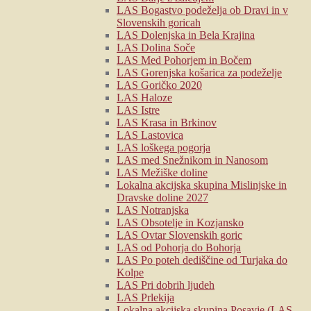
LAS Bogastvo podeželja ob Dravi in v
Slovenskih goricah
LAS Dolenjska in Bela Krajina
LAS Dolina Soče
LAS Med Pohorjem in Bočem
LAS Gorenjska košarica za podeželje
LAS Goričko 2020
LAS Haloze
LAS Istre
LAS Krasa in Brkinov
LAS Lastovica
LAS loškega pogorja
LAS med Snežnikom in Nanosom
LAS Mežiške doline
Lokalna akcijska skupina Mislinjske in
Dravske doline 2027
LAS Notranjska
LAS Obsotelje in Kozjansko
LAS Ovtar Slovenskih goric
LAS od Pohorja do Bohorja
LAS Po poteh dediščine od Turjaka do
Kolpe
LAS Pri dobrih ljudeh
LAS Prlekija
Lokalna akcijska skupina Posavje (LAS