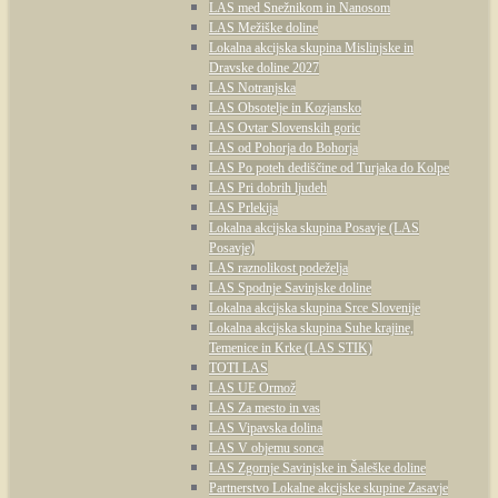
LAS med Snežnikom in Nanosom
LAS Mežiške doline
Lokalna akcijska skupina Mislinjske in
Dravske doline 2027
LAS Notranjska
LAS Obsotelje in Kozjansko
LAS Ovtar Slovenskih goric
LAS od Pohorja do Bohorja
LAS Po poteh dediščine od Turjaka do Kolpe
LAS Pri dobrih ljudeh
LAS Prlekija
Lokalna akcijska skupina Posavje (LAS
Posavje)
LAS raznolikost podeželja
LAS Spodnje Savinjske doline
Lokalna akcijska skupina Srce Slovenije
Lokalna akcijska skupina Suhe krajine,
Temenice in Krke (LAS STIK)
TOTI LAS
LAS UE Ormož
LAS Za mesto in vas
LAS Vipavska dolina
LAS V objemu sonca
LAS Zgornje Savinjske in Šaleške doline
Partnerstvo Lokalne akcijske skupine Zasavje