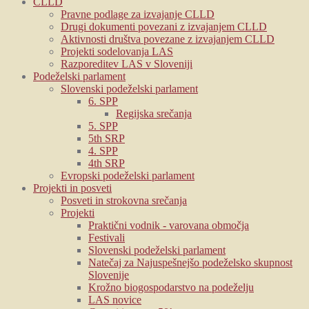
CLLD
Pravne podlage za izvajanje CLLD
Drugi dokumenti povezani z izvajanjem CLLD
Aktivnosti društva povezane z izvajanjem CLLD
Projekti sodelovanja LAS
Razporeditev LAS v Sloveniji
Podeželski parlament
Slovenski podeželski parlament
6. SPP
Regijska srečanja
5. SPP
5th SRP
4. SPP
4th SRP
Evropski podeželski parlament
Projekti in posveti
Posveti in strokovna srečanja
Projekti
Praktični vodnik - varovana območja
Festivali
Slovenski podeželski parlament
Natečaj za Najuspešnejšo podeželsko skupnost
Slovenije
Krožno biogospodarstvo na podeželju
LAS novice