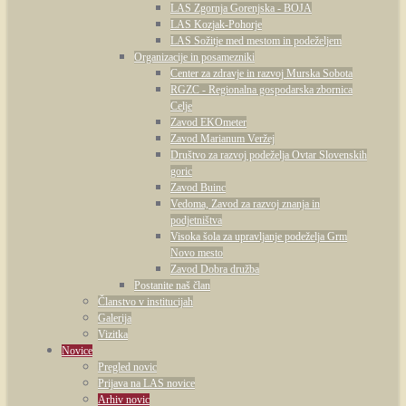
LAS Zgornja Gorenjska - BOJA
LAS Kozjak-Pohorje
LAS Sožitje med mestom in podeželjem
Organizacije in posamezniki
Center za zdravje in razvoj Murska Sobota
RGZC - Regionalna gospodarska zbornica
Celje
Zavod EKOmeter
Zavod Marianum Veržej
Društvo za razvoj podeželja Ovtar Slovenskih
goric
Zavod Buinc
Vedoma, Zavod za razvoj znanja in
podjetništva
Visoka šola za upravljanje podeželja Grm
Novo mesto
Zavod Dobra družba
Postanite naš član
Članstvo v institucijah
Galerija
Vizitka
Novice
Pregled novic
Prijava na LAS novice
Arhiv novic