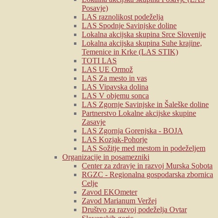
Posavje)
LAS raznolikost podeželja
LAS Spodnje Savinjske doline
Lokalna akcijska skupina Srce Slovenije
Lokalna akcijska skupina Suhe krajine,
Temenice in Krke (LAS STIK)
TOTI LAS
LAS UE Ormož
LAS Za mesto in vas
LAS Vipavska dolina
LAS V objemu sonca
LAS Zgornje Savinjske in Šaleške doline
Partnerstvo Lokalne akcijske skupine
Zasavje
LAS Zgornja Gorenjska - BOJA
LAS Kozjak-Pohorje
LAS Sožitje med mestom in podeželjem
Organizacije in posamezniki
Center za zdravje in razvoj Murska Sobota
RGZC - Regionalna gospodarska zbornica
Celje
Zavod EKOmeter
Zavod Marianum Veržej
Društvo za razvoj podeželja Ovtar