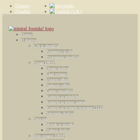
Domov
Zgodbe
Kontakt
Domov
O društvu
Cilji in izhodišča
Poslanstvo in cilji
Programska izhodišča
Organi DRSP
Organi društva
Člani organov
Upravni odbor
Nadzorni odbor
Častno razsodišče
Komisija za podeželje
Komisija za prenos znanja
Komisija za izvajanje programa CLLD
Sekretarka društva
Naša pot
Mejniki in dosežki
Vodenje društva
Delo organov DRSP