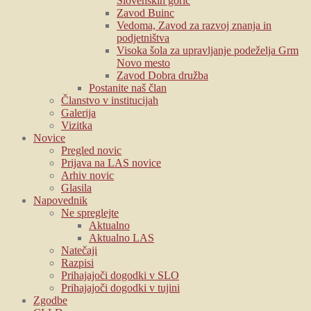
Slovenskih goric
Zavod Buinc
Vedoma, Zavod za razvoj znanja in
podjetništva
Visoka šola za upravljanje podeželja Grm
Novo mesto
Zavod Dobra družba
Postanite naš član
Članstvo v institucijah
Galerija
Vizitka
Novice
Pregled novic
Prijava na LAS novice
Arhiv novic
Glasila
Napovednik
Ne spreglejte
Aktualno
Aktualno LAS
Natečaji
Razpisi
Prihajajoči dogodki v SLO
Prihajajoči dogodki v tujini
Zgodbe