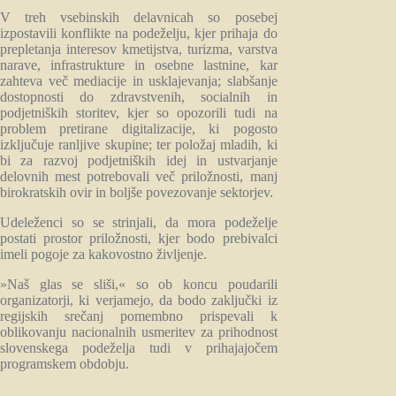
V treh vsebinskih delavnicah so posebej
izpostavili konflikte na podeželju, kjer prihaja do
prepletanja interesov kmetijstva, turizma, varstva
narave, infrastrukture in osebne lastnine, kar
zahteva več mediacije in usklajevanja; slabšanje
dostopnosti do zdravstvenih, socialnih in
podjetniških storitev, kjer so opozorili tudi na
problem pretirane digitalizacije, ki pogosto
izključuje ranljive skupine; ter položaj mladih, ki
bi za razvoj podjetniških idej in ustvarjanje
delovnih mest potrebovali več priložnosti, manj
birokratskih ovir in boljše povezovanje sektorjev.
Udeleženci so se strinjali, da mora podeželje
postati prostor priložnosti, kjer bodo prebivalci
imeli pogoje za kakovostno življenje.
»Naš glas se sliši,« so ob koncu poudarili
organizatorji, ki verjamejo, da bodo zaključki iz
regijskih srečanj pomembno prispevali k
oblikovanju nacionalnih usmeritev za prihodnost
slovenskega podeželja tudi v prihajajočem
programskem obdobju.