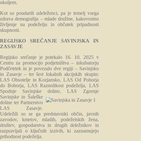
okoljem.
Kot so poudarili udeleženci, pa je temelj vsega
zdrava demografija – mlade družine, kakovostno
življenje na podeželju in občutek pripadnosti
skupnosti.
REGIJSKO SREČANJE SAVINJSKA IN
ZASAVJE
Regijsko srečanje je potekalo 16. 10. 2025 v
Centru za promocijo podjetništva – inkubatorju
Podčetrtek in je povezalo dve regiji – Savinjsko
in Zasavje – ter šest lokalnih akcijskih skupin:
LAS Obsotelje in Kozjansko, LAS Od Pohorja
do Bohorja, LAS Raznolikost podeželja, LAS
Spodnje Savinjske doline, LAS Zgornje
Savinjske in Šaleške
doline ter Partnerstvo
LAS Zasavje.
Udeležili so se ga predstavniki občin, javnih
zavodov, kmetov, mladih, podeželskih žena,
društev, gospodarstva in drugih deležnikov in
razpravljali o ključnih izzivih, ki zaznamujejo
prihodnost podeželja.