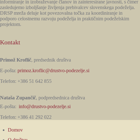
informiranje in izobraževanje članov in zainteresirane javnosti, s čimer
zasledujemo izboljšanje življenja prebivalcev slovenskega podeželja.
DRSP mreža deluje kot povezovalna točka za koordiniranje in
podporo celostnemu razvoju podeželja in praktičnim podeželskim
projektom.
Kontakt
Primož Kroflič
, predsednik društva
E-pošta:
primoz.kroflic@drustvo-podezelje.si
Telefon: +386 51 642 855
Nataša Zupančič
, podpredsednica društva
E-pošta:
info@drustvo-podezelje.si
Telefon: +386 41 292 022
Domov
O društvu