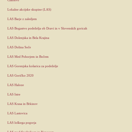
Lokalne akcijske skupine (LAS)
LAS Barje z zaledjem
LAS Bogastvo podeželja ob Dravi in v Slovenskih goricah
LAS Dolenjska in Bela Krajina
LAS Dolina Soče
LAS Med Pohorjem in Bočem
LAS Gorenjska košarica za podeželje
LAS Goričko 2020
LAS Haloze
LAS Istre
LAS Krasa in Brkinov
LAS Lastovica
LAS loškega pogorja
LAS med Snežnikom in Nanosom