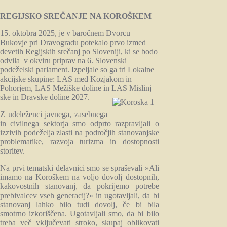
REGIJSKO SREČANJE NA KOROŠKEM
15. oktobra 2025, je v baročnem Dvorcu
Bukovje pri Dravogradu potekalo prvo izmed
devetih Regijskih srečanj po Sloveniji, ki se bodo
odvila v okviru priprav na 6. Slovenski
podeželski parlament. Izpeljale so ga tri Lokalne
akcijske skupine: LAS med Kozjakom in
Pohorjem, LAS Mežiške doline in LAS Mislinj
ske in Dravske doline 2027.
Z udeleženci javnega, zasebnega
in civilnega sektorja smo odprto razpravljali o
izzivih podeželja zlasti na področjih stanovanjske
problematike, razvoja turizma in dostopnosti
storitev.
Na prvi tematski delavnici smo se spraševali »Ali
imamo na Koroškem na voljo dovolj dostopnih,
kakovostnih stanovanj, da pokrijemo potrebe
prebivalcev vseh generacij?« in ugotavljali, da bi
stanovanj lahko bilo tudi dovolj, če bi bila
smotrno izkoriščena. Ugotavljali smo, da bi bilo
treba več vključevati stroko, skupaj oblikovati