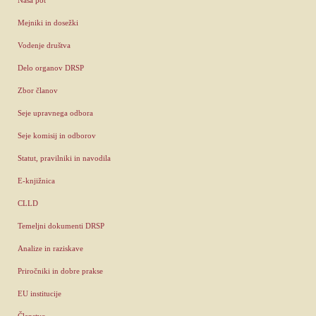
Mejniki in dosežki
Vodenje društva
Delo organov DRSP
Zbor članov
Seje upravnega odbora
Seje komisij in odborov
Statut, pravilniki in navodila
E-knjižnica
CLLD
Temeljni dokumenti DRSP
Analize in raziskave
Priročniki in dobre prakse
EU institucije
Članstvo