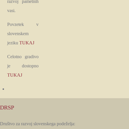
razvoj pametnih
vasi.
Povzetek v
slovenskem
jeziku
TUKAJ
Celotno gradivo
je dostopno
TUKAJ
DRSP
Društvo za razvoj slovenskega podeželja: