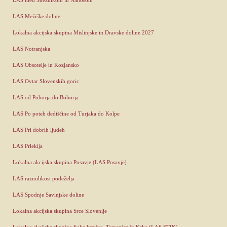
LAS Mežiške doline
Lokalna akcijska skupina Mislinjske in Dravske doline 2027
LAS Notranjska
LAS Obsotelje in Kozjansko
LAS Ovtar Slovenskih goric
LAS od Pohorja do Bohorja
LAS Po poteh dediščine od Turjaka do Kolpe
LAS Pri dobrih ljudeh
LAS Prlekija
Lokalna akcijska skupina Posavje (LAS Posavje)
LAS raznolikost podeželja
LAS Spodnje Savinjske doline
Lokalna akcijska skupina Srce Slovenije
Lokalna akcijska skupina Suhe krajine, Temenice in Krke (LAS STIK)