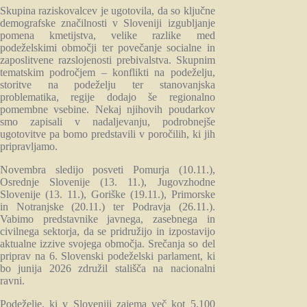
Skupina raziskovalcev je ugotovila, da so ključne
demografske značilnosti v Sloveniji izgubljanje
pomena kmetijstva, velike razlike med
podeželskimi območji ter povečanje socialne in
zaposlitvene razslojenosti prebivalstva. Skupnim
tematskim področjem – konflikti na podeželju,
storitve na podeželju ter stanovanjska
problematika, regije dodajo še regionalno
pomembne vsebine. Nekaj njihovih poudarkov
smo zapisali v nadaljevanju, podrobnejše
ugotovitve pa bomo predstavili v poročilih, ki jih
pripravljamo.
Novembra sledijo posveti Pomurja (10.11.),
Osrednje Slovenije (13. 11.), Jugovzhodne
Slovenije (13. 11.), Goriške (19.11.), Primorske
in Notranjske (20.11.) ter Podravja (26.11.).
Vabimo predstavnike javnega, zasebnega in
civilnega sektorja, da se pridružijo in izpostavijo
aktualne izzive svojega območja. Srečanja so del
priprav na 6. Slovenski podeželski parlament, ki
bo junija 2026 združil stališča na nacionalni
ravni.
Podeželje, ki v Sloveniji zajema več kot 5.100