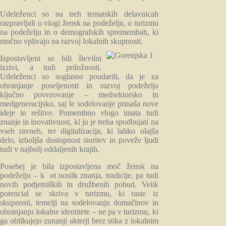
Udeleženci so na treh tematskih delavnicah
razpravljali o vlogi žensk na podeželju, o turizmu
na podeželju in o demografskih spremembah, ki
močno vplivajo na razvoj lokalnih skupnosti.
Izpostavljeni so bili številni
izzivi, a tudi priložnosti.
Udeleženci so soglasno poudarili, da je za
ohranjanje poseljenosti in razvoj podeželja
ključno povezovanje – medsektorsko in
medgeneracijsko, saj le sodelovanje prinaša nove
ideje in rešitve. Pomembno vlogo imata tudi
znanje in inovativnost, ki ju je treba spodbujati na
vseh ravneh, ter digitalizacija, ki lahko olajša
delo, izboljša dostopnost storitev in poveže ljudi
tudi v najbolj oddaljenih krajih.
Posebej je bila izpostavljena moč žensk na
podeželju – k ot nosilk znanja, tradicije, pa tudi
novih podjetniških in družbenih pobud. Velik
potencial se skriva v turizmu, ki raste iz
skupnosti, temelji na sodelovanju domačinov in
ohranjanju lokalne identitete – ne pa v turizmu, ki
ga oblikujejo zunanji akterji brez stika z lokalnim