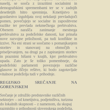
naselij, se sooča z izrazitimi socialnimi in
demografskimi spremembami ter se v zadnjih
desetletjih hitro spreminja. Kmetijstvo in
gozdarstvo izgubljata svoj nekdanji prevladujoči
pomen, povečujejo se socialne in zaposlitvene
razlike ter prevlada nekmečkega prebivalstva.
Obenem narašča zanimanje mestnega
prebivalstva za podeželske danosti, kar prinaša
nove razvojne priložnosti, pa tudi konflikte in
izzive. Na eni strani se soočamo s pomanjkanjem
storitev in stanovanj na območjih s
priseljevanjem, na drugi pa z zapiranjem storitev
in praznimi hišami v krajih, kjer prebivalstvo
upada. Zato je še toliko pomembneje, da
podeželski parlamenti povezujejo različne
glasove in iščejo rešitve, ki bodo zagotavljale
vitalnost podeželja tudi v prihodnje.
REGIJSKO SREČANJE NA
GORENJSKEM
Srečanje je združilo predstavnike različnih
sektorjev – od kmetijstva, podjetništva, turizma
do lokalnih skupnosti – z namenom, da skupaj
razmislijo o prihodnosti slovenskega podeželja.