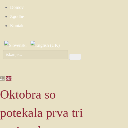
Domov
Zgodbe
Kontakt
23
okt
Oktobra so
potekala prva tri