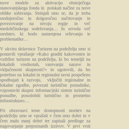
nove modele za aktivacijo obstoječega
stanovanjskega fonda in poiskati načine za nove
oblike sobivanja. Strinjali smo se, da je treba
srednjeročno in dolgoročno načrtovanje in
povezovanje na nivoju regije in več
medobčinskega sodelovanja… In seveda več
sredstev, ki bodo namenjena reševanju te
problematike…
V okviru delavnice Turizem na podeželju smo si
postavili vprašanje »Kako graditi kakovosten in
vzdržen turizem na podeželju, ki bo temeljil na
lokalnih vrednotah, varovanju narave in
vključenosti skupnosti?« in ugotovili, da bo
potrebno na lokalni in regionalni ravni pospešeno
spodbujati k razvoju, vključiti regionalne in
lokalne zgodbe, povezati turistične ponudnike,
vzpostaviti skupni informacijski sistem turistične
ponudbe, posodobiti turistično in prometno
infrastrukturo…
Pri obravnavi teme dostopnosti storitev na
podeželju smo se vprašali v čem smo dobri in v
čem malo manj dobri ter zapisali predloge za
nagovarjanje prepoznanih izzivov. V prvi vrsti