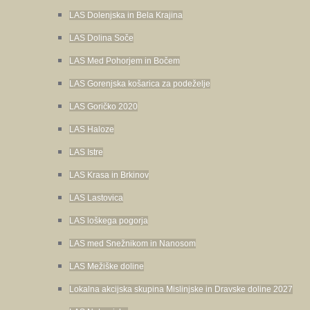
LAS Dolenjska in Bela Krajina
LAS Dolina Soče
LAS Med Pohorjem in Bočem
LAS Gorenjska košarica za podeželje
LAS Goričko 2020
LAS Haloze
LAS Istre
LAS Krasa in Brkinov
LAS Lastovica
LAS loškega pogorja
LAS med Snežnikom in Nanosom
LAS Mežiške doline
Lokalna akcijska skupina Mislinjske in Dravske doline 2027