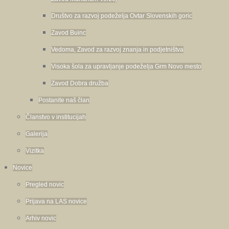
Društvo za razvoj podeželja Ovtar Slovenskih goric
Zavod Buinc
Vedoma, Zavod za razvoj znanja in podjetništva
Visoka šola za upravljanje podeželja Grm Novo mesto
Zavod Dobra družba
Postanite naš član
Članstvo v institucijah
Galerija
Vizitka
Novice
Pregled novic
Prijava na LAS novice
Arhiv novic