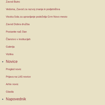
Zavod Buinc
Vedoma, Zavod za razvoj znanja in podjetništva
Visoka šola za upravljanje podeželja Grm Novo mesto
Zavod Dobra družba
Postanite naš član
Članstvo v institucijah
Galerija
Vizitka
Novice
Pregled novic
Prijava na LAS novice
Arhiv novic
Glasila
Napovednik