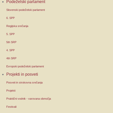
Podeželski parlament
Slovenski podeželski parlament
6. SPP
Regijska srečanja
5. SPP
5th SRP
4. SPP
4th SRP
Evropski podeželski parlament
Projekti in posveti
Posveti in strokovna srečanja
Projekti
Praktični vodnik - varovana območja
Festivali