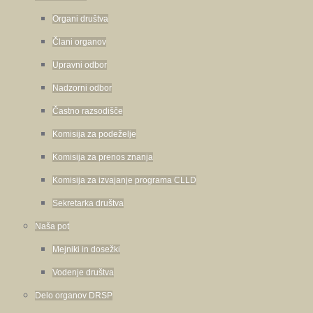
Organi društva
Člani organov
Upravni odbor
Nadzorni odbor
Častno razsodišče
Komisija za podeželje
Komisija za prenos znanja
Komisija za izvajanje programa CLLD
Sekretarka društva
Naša pot
Mejniki in dosežki
Vodenje društva
Delo organov DRSP