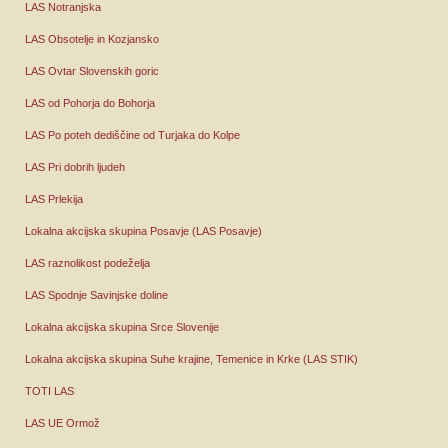
LAS Notranjska
LAS Obsotelje in Kozjansko
LAS Ovtar Slovenskih goric
LAS od Pohorja do Bohorja
LAS Po poteh dediščine od Turjaka do Kolpe
LAS Pri dobrih ljudeh
LAS Prlekija
Lokalna akcijska skupina Posavje (LAS Posavje)
LAS raznolikost podeželja
LAS Spodnje Savinjske doline
Lokalna akcijska skupina Srce Slovenije
Lokalna akcijska skupina Suhe krajine, Temenice in Krke (LAS STIK)
TOTI LAS
LAS UE Ormož