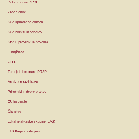
Delo organov DRSP
Zbor članov
Seje upravnega odbora
Seje komisij in odborov
Statut, pravilniki in navodila
E-knjižnica
CLLD
Temeljni dokumenti DRSP
Analize in raziskave
Priročniki in dobre prakse
EU institucije
Članstvo
Lokalne akcijske skupine (LAS)
LAS Barje z zaledjem