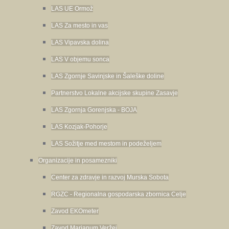
LAS UE Ormož
LAS Za mesto in vas
LAS Vipavska dolina
LAS V objemu sonca
LAS Zgornje Savinjske in Šaleške doline
Partnerstvo Lokalne akcijske skupine Zasavje
LAS Zgornja Gorenjska - BOJA
LAS Kozjak-Pohorje
LAS Sožitje med mestom in podeželjem
Organizacije in posamezniki
Center za zdravje in razvoj Murska Sobota
RGZC - Regionalna gospodarska zbornica Celje
Zavod EKOmeter
Zavod Marianum Veržej