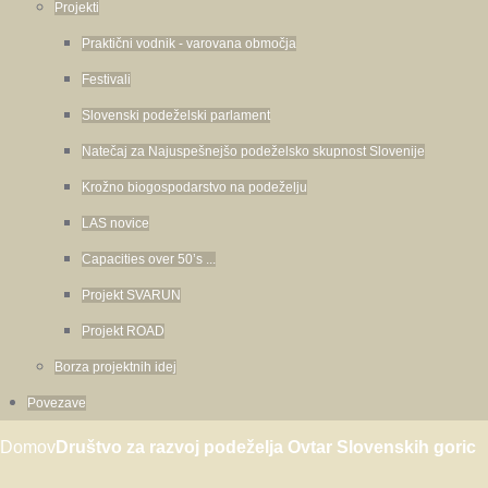
Projekti
Praktični vodnik - varovana območja
Festivali
Slovenski podeželski parlament
Natečaj za Najuspešnejšo podeželsko skupnost Slovenije
Krožno biogospodarstvo na podeželju
LAS novice
Capacities over 50’s ...
Projekt SVARUN
Projekt ROAD
Borza projektnih idej
Povezave
Domov
Društvo za razvoj podeželja Ovtar Slovenskih goric