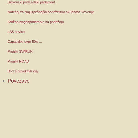
Slovenski podeželski parlament
Natečaj za Najuspešnejšo podeželsko skupnost Slovenije
Krožno biogospodarstvo na podeželju
LAS novice
Capacities over 50’s ...
Projekt SVARUN
Projekt ROAD
Borza projektnih idej
Povezave