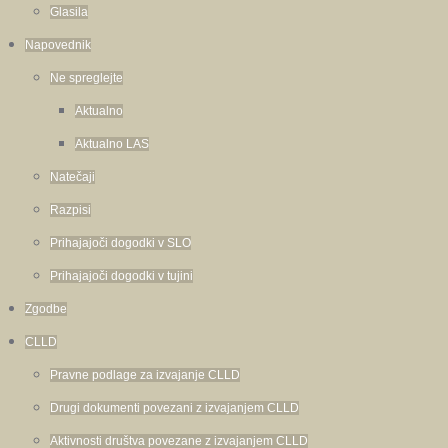
Glasila
Napovednik
Ne spreglejte
Aktualno
Aktualno LAS
Natečaji
Razpisi
Prihajajoči dogodki v SLO
Prihajajoči dogodki v tujini
Zgodbe
CLLD
Pravne podlage za izvajanje CLLD
Drugi dokumenti povezani z izvajanjem CLLD
Aktivnosti društva povezane z izvajanjem CLLD