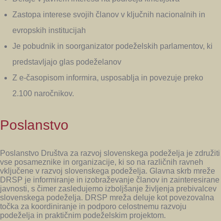
Zastopa interese svojih članov v ključnih nacionalnih in
evropskih institucijah
Je pobudnik in soorganizator podeželskih parlamentov, ki
predstavljajo glas podeželanov
Z e-časopisom informira, usposablja in povezuje preko
2.100 naročnikov.
Poslanstvo
Poslanstvo Društva za razvoj slovenskega podeželja je združiti
vse posameznike in organizacije, ki so na različnih ravneh
vključene v razvoj slovenskega podeželja. Glavna skrb mreže
DRSP je informiranje in izobraževanje članov in zainteresirane
javnosti, s čimer zasledujemo izboljšanje življenja prebivalcev
slovenskega podeželja. DRSP mreža deluje kot povezovalna
točka za koordiniranje in podporo celostnemu razvoju
podeželja in praktičnim podeželskim projektom.