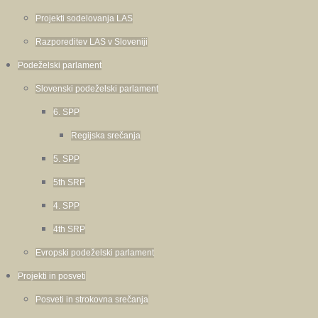
Projekti sodelovanja LAS
Razporeditev LAS v Sloveniji
Podeželski parlament
Slovenski podeželski parlament
6. SPP
Regijska srečanja
5. SPP
5th SRP
4. SPP
4th SRP
Evropski podeželski parlament
Projekti in posveti
Posveti in strokovna srečanja