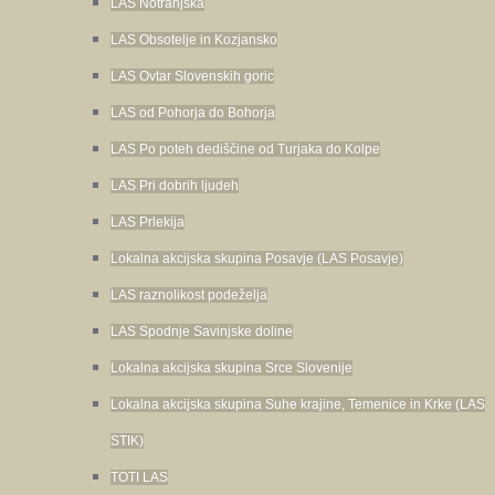
LAS Notranjska
LAS Obsotelje in Kozjansko
LAS Ovtar Slovenskih goric
LAS od Pohorja do Bohorja
LAS Po poteh dediščine od Turjaka do Kolpe
LAS Pri dobrih ljudeh
LAS Prlekija
Lokalna akcijska skupina Posavje (LAS Posavje)
LAS raznolikost podeželja
LAS Spodnje Savinjske doline
Lokalna akcijska skupina Srce Slovenije
Lokalna akcijska skupina Suhe krajine, Temenice in Krke (LAS
STIK)
TOTI LAS