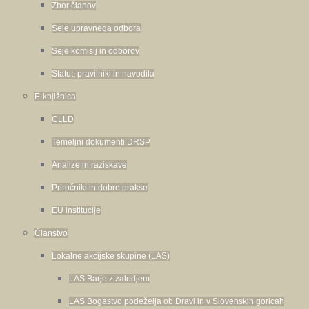
Zbor članov
Seje upravnega odbora
Seje komisij in odborov
Statut, pravilniki in navodila
E-knjižnica
CLLD
Temeljni dokumenti DRSP
Analize in raziskave
Priročniki in dobre prakse
EU institucije
Članstvo
Lokalne akcijske skupine (LAS)
LAS Barje z zaledjem
LAS Bogastvo podeželja ob Dravi in v Slovenskih goricah