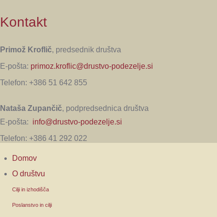
Kontakt
Primož Kroflič
, predsednik društva
E-pošta:
primoz.kroflic@drustvo-podezelje.si
Telefon: +386 51 642 855
Nataša Zupančič
, podpredsednica društva
E-pošta:
info@drustvo-podezelje.si
Telefon: +386 41 292 022
Domov
O društvu
Cilji in izhodišča
Poslanstvo in cilji