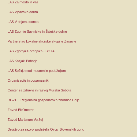
LAS Za mesto in vas
LAS Vipavska dolina
LAS V objemu sonca
LAS Zgornje Savinjske in Šaleške doline
Partnerstvo Lokalne akcijske skupine Zasavje
LAS Zgornja Gorenjska - BOJA
LAS Kozjak-Pohorje
LAS Sožitje med mestom in podeželjem
Organizacije in posamezniki
Center za zdravje in razvoj Murska Sobota
RGZC - Regionalna gospodarska zbornica Celje
Zavod EKOmeter
Zavod Marianum Veržej
Društvo za razvoj podeželja Ovtar Slovenskih goric