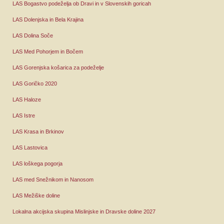
LAS Bogastvo podeželja ob Dravi in v Slovenskih goricah
LAS Dolenjska in Bela Krajina
LAS Dolina Soče
LAS Med Pohorjem in Bočem
LAS Gorenjska košarica za podeželje
LAS Goričko 2020
LAS Haloze
LAS Istre
LAS Krasa in Brkinov
LAS Lastovica
LAS loškega pogorja
LAS med Snežnikom in Nanosom
LAS Mežiške doline
Lokalna akcijska skupina Mislinjske in Dravske doline 2027