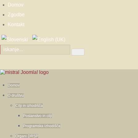
Domov
Zgodbe
Kontakt
Domov
O društvu
Cilji in izhodišča
Poslanstvo in cilji
Programska izhodišča
Organi DRSP