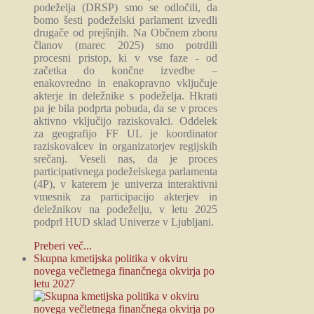
podeželja (DRSP) smo se odločili, da
bomo šesti podeželski parlament izvedli
drugače od prejšnjih. Na Občnem zboru
članov (marec 2025) smo potrdili
procesni pristop, ki v vse faze - od
začetka do končne izvedbe –
enakovredno in enakopravno vključuje
akterje in deležnike s podeželja. Hkrati
pa je bila podprta pobuda, da se v proces
aktivno vključijo raziskovalci. Oddelek
za geografijo FF UL je koordinator
raziskovalcev in organizatorjev regijskih
srečanj. Veseli nas, da je proces
participativnega podeželskega parlamenta
(4P), v katerem je univerza interaktivni
vmesnik za participacijo akterjev in
deležnikov na podeželju, v letu 2025
podprl HUD sklad Univerze v Ljubljani.
Preberi več...
Skupna kmetijska politika v okviru
novega večletnega finančnega okvirja po
letu 2027