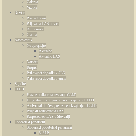
Galerija
Vizitka
Novice
Pregled novic
Prijava na LAS novice
Arhiv novic
Glasila
Napovednik
Ne spreglejte
Aktualno
Aktualno LAS
Natečaji
Razpisi
Prihajajoči dogodki v SLO
Prihajajoči dogodki v tujini
Zgodbe
CLLD
Pravne podlage za izvajanje CLLD
Drugi dokumenti povezani z izvajanjem CLLD
Aktivnosti društva povezane z izvajanjem CLLD
Projekti sodelovanja LAS
Razporeditev LAS v Sloveniji
Podeželski parlament
Slovenski podeželski parlament
6. SPP