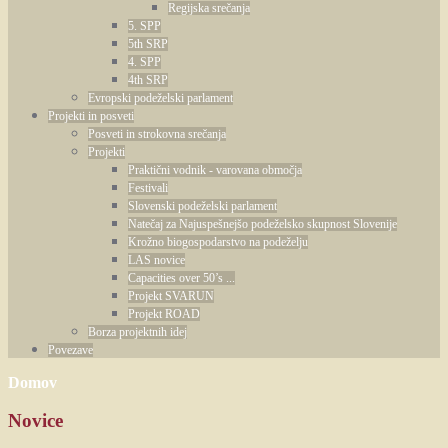
Regijska srečanja
5. SPP
5th SRP
4. SPP
4th SRP
Evropski podeželski parlament
Projekti in posveti
Posveti in strokovna srečanja
Projekti
Praktični vodnik - varovana območja
Festivali
Slovenski podeželski parlament
Natečaj za Najuspešnejšo podeželsko skupnost Slovenije
Krožno biogospodarstvo na podeželju
LAS novice
Capacities over 50’s ...
Projekt SVARUN
Projekt ROAD
Borza projektnih idej
Povezave
Domov
Novice