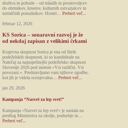
društva in pobude – od mladih in prostovoljcev
do obrtnikov, kmetov, kulturnih ustvarjalcev in
turističnih ponudnikov. Hostel…
Preberi več...
februar 12, 2026
KS Sorica – sonaravni razvoj je že
od nekdaj zapisan z velikimi črkami
Krajevna skupnost Sorica je ena od štirih
podeželskih skupnosti, ki so kandidirale na
Natečaj za najuspešnejšo podeželsko skupnost
Slovenije 2026 pod motom »Vsi različni. Vsi
povezani.«. Predstavljamo vam njihove zgodbe,
kot jih je videla ocenjevalna…
Preberi več...
jan 29, 2026
Kampanja “Nasvet za lep svet!”
Kampanja »Nasvet za lep svet!« je nastala na
predlog Ministrstva za okolje, podnebje in…
Preberi več...