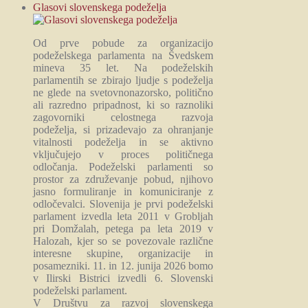
Glasovi slovenskega podeželja
Od prve pobude za organizacijo
podeželskega parlamenta na Švedskem
mineva 35 let. Na podeželskih
parlamentih se zbirajo ljudje s podeželja
ne glede na svetovnonazorsko, politično
ali razredno pripadnost, ki so raznoliki
zagovorniki celostnega razvoja
podeželja, si prizadevajo za ohranjanje
vitalnosti podeželja in se aktivno
vključujejo v proces političnega
odločanja. Podeželski parlamenti so
prostor za združevanje pobud, njihovo
jasno formuliranje in komuniciranje z
odločevalci. Slovenija je prvi podeželski
parlament izvedla leta 2011 v Grobljah
pri Domžalah, petega pa leta 2019 v
Halozah, kjer so se povezovale različne
interesne skupine, organizacije in
posamezniki. 11. in 12. junija 2026 bomo
v Ilirski Bistrici izvedli 6. Slovenski
podeželski parlament.
V Društvu za razvoj slovenskega