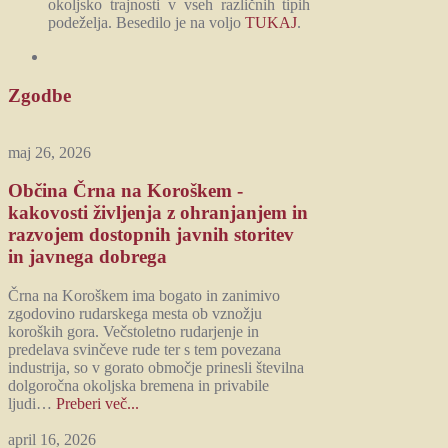
okoljsko trajnosti v vseh različnih tipih
podeželja. Besedilo je na voljo
TUKAJ
.
Zgodbe
maj 26, 2026
Občina Črna na Koroškem -
kakovosti življenja z ohranjanjem in
razvojem dostopnih javnih storitev
in javnega dobrega
Črna na Koroškem ima bogato in zanimivo
zgodovino rudarskega mesta ob vznožju
koroških gora. Večstoletno rudarjenje in
predelava svinčeve rude ter s tem povezana
industrija, so v gorato območje prinesli številna
dolgoročna okoljska bremena in privabile
ljudi…
Preberi več...
april 16, 2026