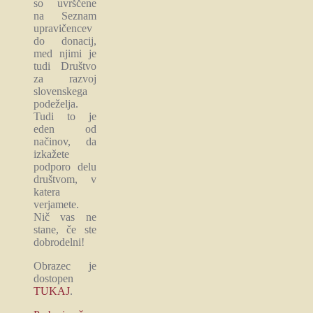
so uvrščene
na Seznam
upravičencev
do donacij,
med njimi je
tudi Društvo
za razvoj
slovenskega
podeželja.
Tudi to je
eden od
načinov, da
izkažete
podporo delu
društvom, v
katera
verjamete.
Nič vas ne
stane, če ste
dobrodelni!
Obrazec je
dostopen
TUKAJ
.