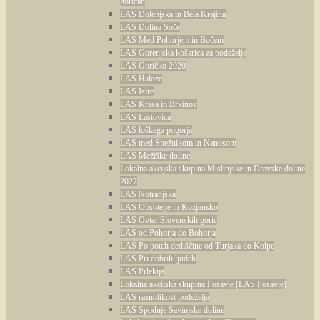
goricah
LAS Dolenjska in Bela Krajina
LAS Dolina Soče
LAS Med Pohorjem in Bočem
LAS Gorenjska košarica za podeželje
LAS Goričko 2020
LAS Haloze
LAS Istre
LAS Krasa in Brkinov
LAS Lastovica
LAS loškega pogorja
LAS med Snežnikom in Nanosom
LAS Mežiške doline
Lokalna akcijska skupina Mislinjske in Dravske doline
2027
LAS Notranjska
LAS Obsotelje in Kozjansko
LAS Ovtar Slovenskih goric
LAS od Pohorja do Bohorja
LAS Po poteh dediščine od Turjaka do Kolpe
LAS Pri dobrih ljudeh
LAS Prlekija
Lokalna akcijska skupina Posavje (LAS Posavje)
LAS raznolikost podeželja
LAS Spodnje Savinjske doline