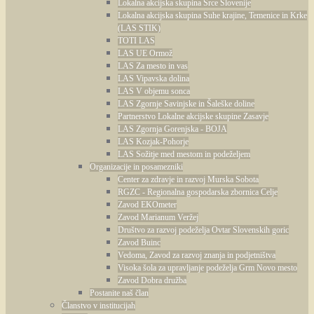
Lokalna akcijska skupina Srce Slovenije
Lokalna akcijska skupina Suhe krajine, Temenice in Krke
(LAS STIK)
TOTI LAS
LAS UE Ormož
LAS Za mesto in vas
LAS Vipavska dolina
LAS V objemu sonca
LAS Zgornje Savinjske in Šaleške doline
Partnerstvo Lokalne akcijske skupine Zasavje
LAS Zgornja Gorenjska - BOJA
LAS Kozjak-Pohorje
LAS Sožitje med mestom in podeželjem
Organizacije in posamezniki
Center za zdravje in razvoj Murska Sobota
RGZC - Regionalna gospodarska zbornica Celje
Zavod EKOmeter
Zavod Marianum Veržej
Društvo za razvoj podeželja Ovtar Slovenskih goric
Zavod Buinc
Vedoma, Zavod za razvoj znanja in podjetništva
Visoka šola za upravljanje podeželja Grm Novo mesto
Zavod Dobra družba
Postanite naš član
Članstvo v institucijah