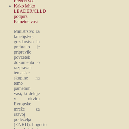
Preberi več...
Kako lahko
LEADER/CLLD
podpira
Pametne vasi
Ministrstvo za
kmetijstvo,
gozdarstvo in
prehrano je
pripravilo
povzetek
dokumenta o
razpravah
tematske
skupine na
temo
pametnih
vasi, ki deluje
v okviru
Evropske
mreže za
razvoj
podeželja
(ENRD). Pogosto