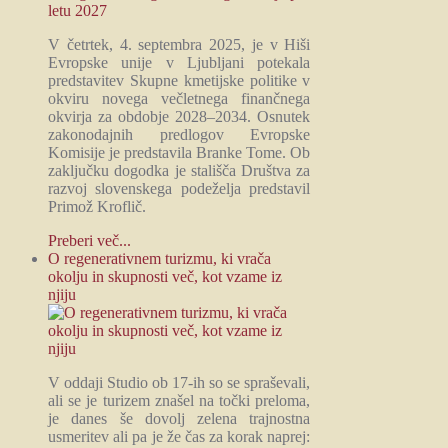
V četrtek, 4. septembra 2025, je v Hiši
Evropske unije v Ljubljani potekala
predstavitev Skupne kmetijske politike v
okviru novega večletnega finančnega
okvirja za obdobje 2028–2034. Osnutek
zakonodajnih predlogov Evropske
Komisije je predstavila Branke Tome. Ob
zaključku dogodka je stališča Društva za
razvoj slovenskega podeželja predstavil
Primož Kroflič.
Preberi več...
O regenerativnem turizmu, ki vrača
okolju in skupnosti več, kot vzame iz
njiju
V oddaji Studio ob 17-ih so se spraševali,
ali se je turizem znašel na točki preloma,
je danes še dovolj zelena trajnostna
usmeritev ali pa je že čas za korak naprej: