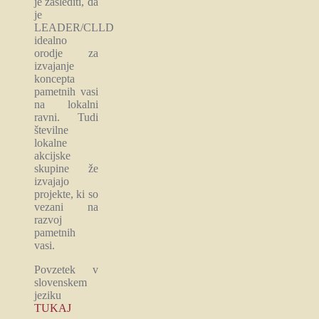
je zaslediti, da
je
LEADER/CLLD
idealno
orodje za
izvajanje
koncepta
pametnih vasi
na lokalni
ravni. Tudi
številne
lokalne
akcijske
skupine že
izvajajo
projekte, ki so
vezani na
razvoj
pametnih
vasi.
Povzetek v
slovenskem
jeziku
TUKAJ