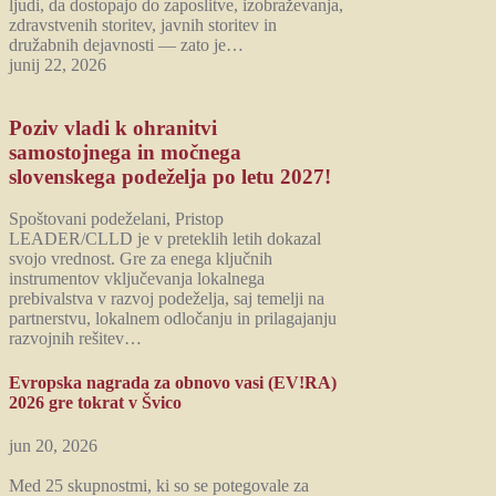
ljudi, da dostopajo do zaposlitve, izobraževanja,
zdravstvenih storitev, javnih storitev in
družabnih dejavnosti — zato je…
junij 22, 2026
Poziv vladi k ohranitvi
samostojnega in močnega
slovenskega podeželja po letu 2027!
Spoštovani podeželani, Pristop
LEADER/CLLD je v preteklih letih dokazal
svojo vrednost. Gre za enega ključnih
instrumentov vključevanja lokalnega
prebivalstva v razvoj podeželja, saj temelji na
partnerstvu, lokalnem odločanju in prilagajanju
razvojnih rešitev…
Evropska nagrada za obnovo vasi (EV!RA)
2026 gre tokrat v Švico
jun 20, 2026
Med 25 skupnostmi, ki so se potegovale za