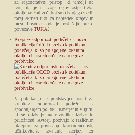
za regenerativni pristop, ki temelji na
tem, da je s svojo dejavnostjo treba
okolju vračati več, kot smo iz njega vzeli,
torej skrbeti tudi za napredek krajev in
mest. Posnetek oddaje poslušajte preko
povezave
TUKAJ
.
Krepitev odpornosti podeželja – nova
publikacija OECD poziva k politikam
podeželja, ki so prilagojene lokalnim
okoljem in osredotočene na njegove
prebivalce
V publikaciji je predstavljen načrt za
krepitev odpornosti podeželja s
spodbujanjem politik, usmerjenih v ljudi,
ki se odzivajo na raznolike izzive in
priložnosti. Avtorji pozivajo k različnim
ukrepom za povečanje konkurenčnosti,
učinkovitejše izvajanje storitev ter