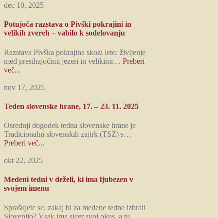
dec 10, 2025
Potujoča razstava o Pivški pokrajini in
velikih zvereh – vabilo k sodelovanju
Razstava Pivška pokrajina skozi leto: življenje
med presihajočimi jezeri in velikimi…
Preberi
več...
nov 17, 2025
Teden slovenske hrane, 17. – 23. 11. 2025
Osrednji dogodek tedna slovenske hrane je
Tradicionalni slovenskih zajtrk (TSZ) s…
Preberi več...
okt 22, 2025
Medeni tedni v deželi, ki ima ljubezen v
svojem imenu
Sprašujete se, zakaj bi za medene tedne izbrali
Slovenijo? Vsak ima sicer svoj okus, a tu…