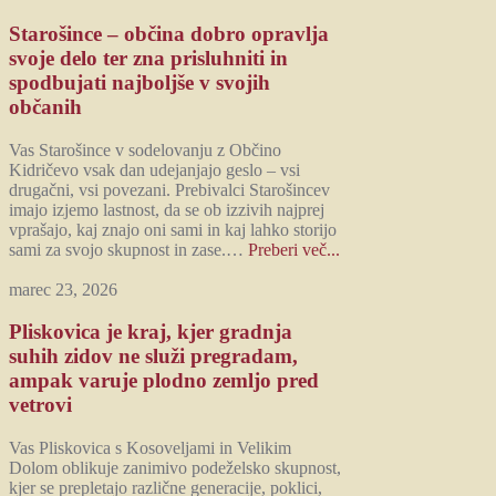
Starošince – občina dobro opravlja
svoje delo ter zna prisluhniti in
spodbujati najboljše v svojih
občanih
Vas Starošince v sodelovanju z Občino
Kidričevo vsak dan udejanjajo geslo – vsi
drugačni, vsi povezani. Prebivalci Starošincev
imajo izjemo lastnost, da se ob izzivih najprej
vprašajo, kaj znajo oni sami in kaj lahko storijo
sami za svojo skupnost in zase.…
Preberi več...
marec 23, 2026
Pliskovica je kraj, kjer gradnja
suhih zidov ne služi pregradam,
ampak varuje plodno zemljo pred
vetrovi
Vas Pliskovica s Kosoveljami in Velikim
Dolom oblikuje zanimivo podeželsko skupnost,
kjer se prepletajo različne generacije, poklici,