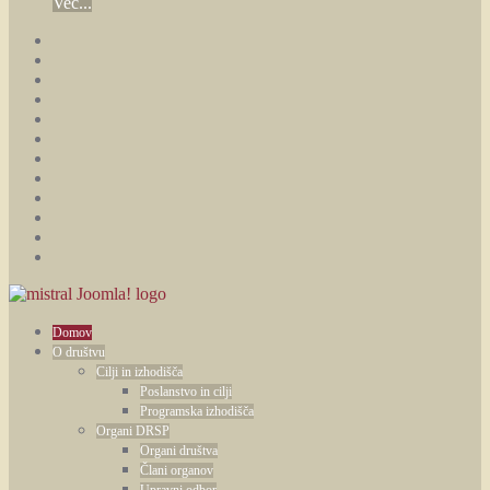
Več...
Domov
O društvu
Cilji in izhodišča
Poslanstvo in cilji
Programska izhodišča
Organi DRSP
Organi društva
Člani organov
Upravni odbor