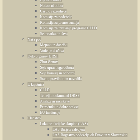
Nadzorni odbor
Častno razsodišče
Komisija za podeželje
Komisija za prenos znanja
Komisija za izvajanje programa CLLD
Sekretarka društva
Naša pot
Mejniki in dosežki
Vodenje društva
Delo organov DRSP
Zbor članov
Seje upravnega odbora
Seje komisij in odborov
Statut, pravilniki in navodila
E-knjižnica
CLLD
Temeljni dokumenti DRSP
Analize in raziskave
Priročniki in dobre prakse
EU institucije
Članstvo
Lokalne akcijske skupine (LAS)
LAS Barje z zaledjem
LAS Bogastvo podeželja ob Dravi in v Slovenskih